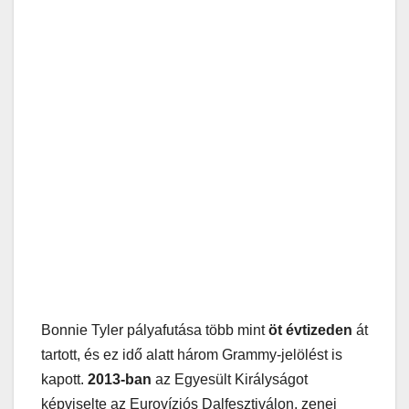
Bonnie Tyler pályafutása több mint
öt évtizeden
át
tartott, és ez idő alatt három Grammy-jelölést is
kapott.
2013-ban
az Egyesült Királyságot
képviselte az Eurovíziós Dalfesztiválon, zenei