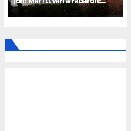
jön! Már itt van a radaron:
Viharos széllel és jégesővel
szakad rá a pokol ERRE az 5
vármegyére: