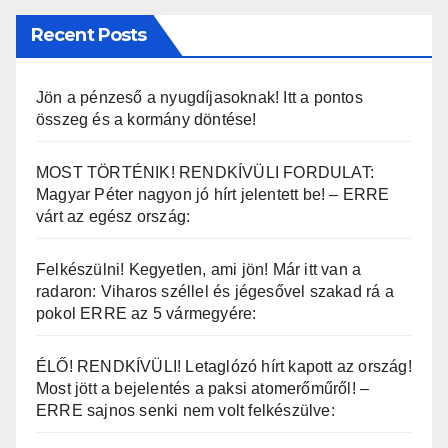
Recent Posts
Jön a pénzeső a nyugdíjasoknak! Itt a pontos
összeg és a kormány döntése!
MOST TÖRTÉNIK! RENDKÍVÜLI FORDULAT:
Magyar Péter nagyon jó hírt jelentett be! – ERRE
várt az egész ország:
Felkészülni! Kegyetlen, ami jön! Már itt van a
radaron: Viharos széllel és jégesővel szakad rá a
pokol ERRE az 5 vármegyére:
ÉLŐ! RENDKÍVÜLI! Letaglózó hírt kapott az ország!
Most jött a bejelentés a paksi atomerőműről! –
ERRE sajnos senki nem volt felkészülve: