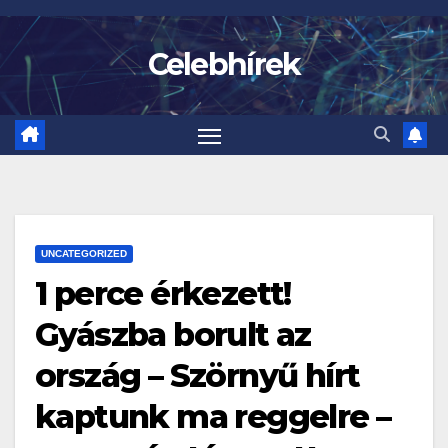
Skip
to
Celebhírek
content
UNCATEGORIZED
1 perce érkezett!
Gyászba borult az
ország – Szörnyű hírt
kaptunk ma reggelre –