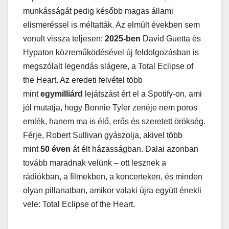
munkásságát pedig később magas állami
elismeréssel is méltatták. Az elmúlt években sem
vonult vissza teljesen:
2025-ben
David Guetta és
Hypaton közreműködésével új feldolgozásban is
megszólalt legendás slágere, a Total Eclipse of
the Heart. Az eredeti felvétel több
mint
egymilliárd
lejátszást ért el a Spotify-on, ami
jól mutatja, hogy Bonnie Tyler zenéje nem poros
emlék, hanem ma is élő, erős és szeretett örökség.
Férje, Robert Sullivan gyászolja, akivel több
mint
50 éven
át élt házasságban. Dalai azonban
tovább maradnak velünk – ott lesznek a
rádiókban, a filmekben, a koncerteken, és minden
olyan pillanatban, amikor valaki újra együtt énekli
vele: Total Eclipse of the Heart.