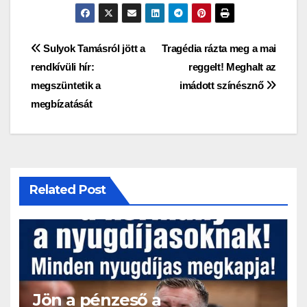
Bejegyzés
Sulyok Tamásról jött a
Tragédia rázta meg a mai
rendkívüli hír:
reggelt! Meghalt az
navigáció
megszüntetik a
imádott színésznő
megbízatását
Related Post
Jön a pénzeső a