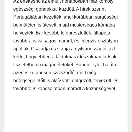
Az énekesnő az elmúlt hónapokban már komoly
egészségi gondokkal küzdött. A hírek szerint
Portugáliában kezelték, ahol korábban sürgősségi
bélműtéten is átesett, majd mesterséges kómába
helyezték. Bár később felébresztették, állapota
továbbra is válságos maradt, és intenzív osztályon
ápolták. Családja és stábja a nyilvánosságtól azt
kérte, hogy ebben a fájdalmas időszakban tartsák
tiszteletben a magánéletüket. Bonnie Tyler halála
azért is különösen szívszorító, mert még
betegsége előtt is aktív volt, dolgozott, tervezett, és
továbbra is kapcsolatban maradt a közönségével.