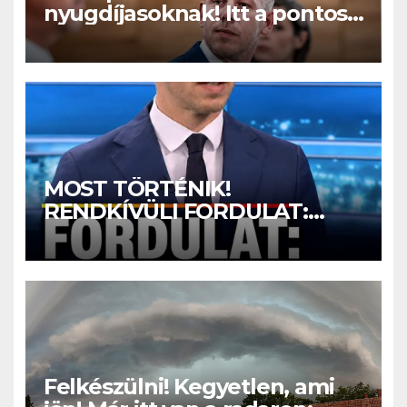
nyugdíjasoknak! Itt a pontos
összeg és a kormány döntése!
MOST TÖRTÉNIK!
RENDKÍVÜLI FORDULAT:
Magyar Péter nagyon jó hírt
jelentett be! – ERRE várt az
egész ország:
Felkészülni! Kegyetlen, ami