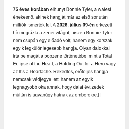
75 éves korában
elhunyt Bonnie Tyler, a walesi
énekesnő, akinek hangját már az első sor után
milliók ismerték fel. A
2026. július 09-én
érkezett
hír megrázta a zenei világot, hiszen Bonnie Tyler
nem csupán egy előadó volt, hanem egy korszak
egyik legkülönlegesebb hangja. Olyan dalokkal
írta be magát a popzene történetébe, mint a Total
Eclipse of the Heart, a Holding Out for a Hero vagy
az It’s a Heartache. Rekedtes, erőteljes hangja
nemcsak védjegye lett, hanem az egyik
legnagyobb oka annak, hogy dalai évtizedek
múltán is ugyanúgy hatnak az emberekre.[ ]