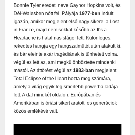
Bonnie Tyler eredeti neve Gaynor Hopkins volt, és
Dél-Walesben nőtt fel. Pályája
1977-ben
indult
igazán, amikor megjelent első nagy sikere, a Lost
in France, majd nem sokkal később az It’s a
Heartache is hatalmas sláger lett. Különleges,
rekedtes hangja egy hangszálműtét után alakult ki,
és bár eleinte akár tragédiának is tűnhetett volna,
végül ez lett az, ami megkülönböztette mindenki
mástól. Az áttörést végül az
1983-ban
megjelent
Total Eclipse of the Heart hozta meg számára,
amely a világ egyik legismertebb powerballadája
lett. A dal mindkét oldalon, Európában és
Amerikában is óriási sikert aratott, és generációk
közös emlékévé vált.