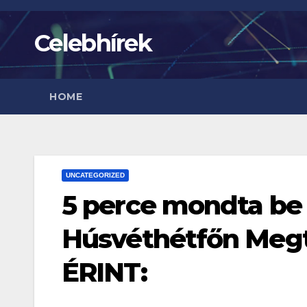
Skip
to
Celebhírek
content
HOME
UNCATEGORIZED
5 perce mondta be 
Húsvéthétfőn Megt
ÉRINT: