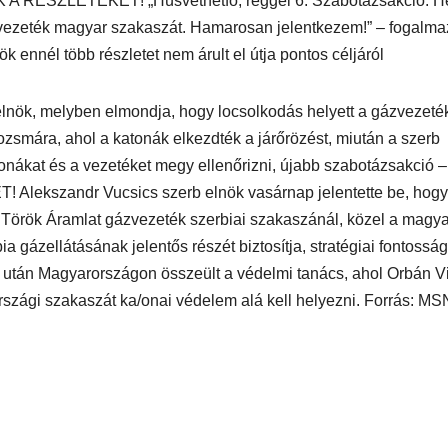
 A RÉSZLETEKET! „Húsvéthétfő, reggel 6. Szabotázsakció. H
zvezeték magyar szakaszát. Hamarosan jelentkezem!” – fogalma
k ennél több részletet nem árult el útja pontos céljáról
relnök, melyben elmondja, hogy locsolkodás helyett a gázvezeté
zsmára, ahol a katonák elkezdték a járőrözést, miután a szerb
tonákat és a vezetéket megy ellenőrizni, újabb szabotázsakció –
Alekszandr Vucsics szerb elnök vasárnap jelentette be, hogy
a Török Áramlat gázvezeték szerbiai szakaszánál, közel a magya
 gázellátásának jelentős részét biztosítja, stratégiai fontosság
ek után Magyarországon összeült a védelmi tanács, ahol Orbán Vi
szági szakaszát ka/onai védelem alá kell helyezni. Forrás: MS