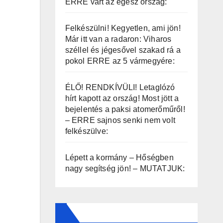
ERRE várt az egész ország:
Felkészülni! Kegyetlen, ami jön!
Már itt van a radaron: Viharos
széllel és jégesővel szakad rá a
pokol ERRE az 5 vármegyére:
ÉLŐ! RENDKÍVÜLI! Letaglózó
hírt kapott az ország! Most jött a
bejelentés a paksi atomerőműről!
– ERRE sajnos senki nem volt
felkészülve:
Lépett a kormány – Hőségben
nagy segítség jön! – MUTATJUK: