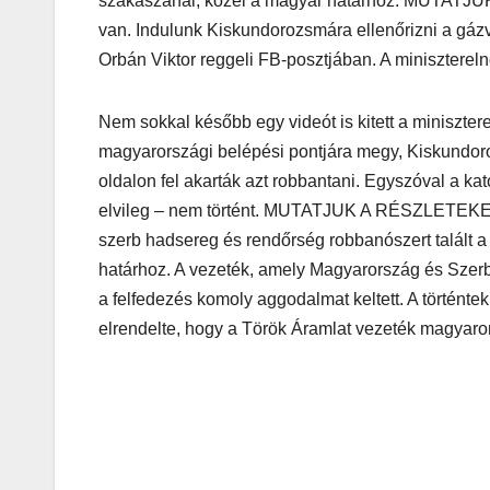
szakaszánál, közel a magyar határhoz. MUTATJUK
van. Indulunk Kiskundorozsmára ellenőrizni a gá
Orbán Viktor reggeli FB-posztjában. A miniszterelnö
Nem sokkal később egy videót is kitett a miniszte
magyarországi belépési pontjára megy, Kiskundoro
oldalon fel akarták azt robbantani. Egyszóval a ka
elvileg – nem történt. MUTATJUK A RÉSZLETEKET! 
szerb hadsereg és rendőrség robbanószert talált 
határhoz. A vezeték, amely Magyarország és Szerbia
a felfedezés komoly aggodalmat keltett. A történt
elrendelte, hogy a Török Áramlat vezeték magyaror