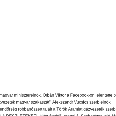
agyar miniszterelnök. Orbán Viktor a Facebook-on jelentette b
gázvezeték magyar szakaszát”. Alekszandr Vucsics szerb elnök
rendőrség robbanószert talált a Török Áramlat gázvezeték szerb