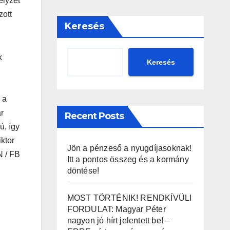
elyzet
zott
Keresés
k
Keresés
 a
r
Recent Posts
ú, így
ktor
Jön a pénzeső a nyugdíjasoknak!
N / FB
Itt a pontos összeg és a kormány
döntése!
MOST TÖRTÉNIK! RENDKÍVÜLI
FORDULAT: Magyar Péter
nagyon jó hírt jelentett be! –