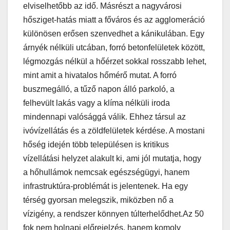
elviselhetőbb az idő. Másrészt a nagyvárosi
hősziget-hatás miatt a főváros és az agglomeráció
különösen erősen szenvedhet a kánikulában. Egy
árnyék nélküli utcában, forró betonfelületek között,
légmozgás nélkül a hőérzet sokkal rosszabb lehet,
mint amit a hivatalos hőmérő mutat. A forró
buszmegálló, a tűző napon álló parkoló, a
felhevült lakás vagy a klíma nélküli iroda
mindennapi valósággá válik. Ehhez társul az
ivóvízellátás és a zöldfelületek kérdése. A mostani
hőség idején több településen is kritikus
vízellátási helyzet alakult ki, ami jól mutatja, hogy
a hőhullámok nemcsak egészségügyi, hanem
infrastruktúra-problémát is jelentenek. Ha egy
térség gyorsan melegszik, miközben nő a
vízigény, a rendszer könnyen túlterhelődhet.Az 50
fok nem holnapi előrejelzés, hanem komoly