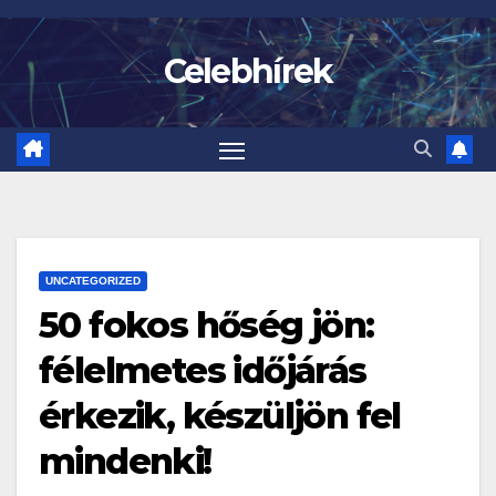
Skip
to
Celebhírek
content
UNCATEGORIZED
50 fokos hőség jön:
félelmetes időjárás
érkezik, készüljön fel
mindenki!