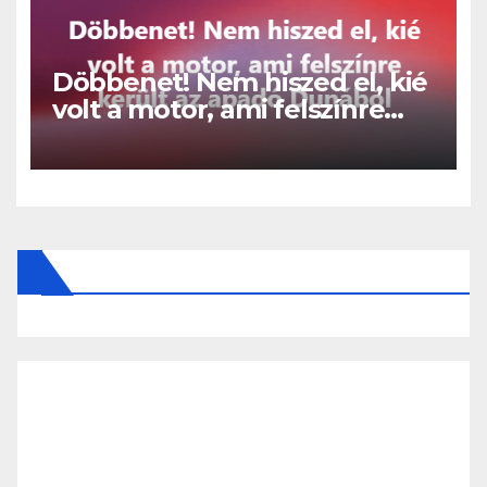
Döbbenet! Nem hiszed el, kié
volt a motor, ami felszínre
került az apadó Dunából