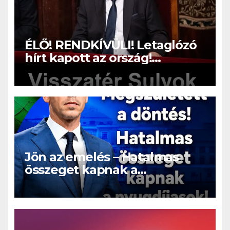
ÉLŐ! RENDKÍVÜLI! Letaglózó
hírt kapott az ország!
Visszatérhet Sulyok Tamás!? –
ERRE senki nem volt
felkészülve:
Jön az emelés – Hatalmas
összeget kapnak a
nyugdíjasok!