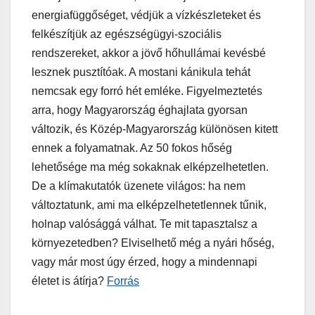
energiafüggőséget, védjük a vízkészleteket és
felkészítjük az egészségügyi-szociális
rendszereket, akkor a jövő hőhullámai kevésbé
lesznek pusztítóak. A mostani kánikula tehát
nemcsak egy forró hét emléke. Figyelmeztetés
arra, hogy Magyarország éghajlata gyorsan
változik, és Közép-Magyarország különösen kitett
ennek a folyamatnak. Az 50 fokos hőség
lehetősége ma még sokaknak elképzelhetetlen.
De a klímakutatók üzenete világos: ha nem
változtatunk, ami ma elképzelhetetlennek tűnik,
holnap valósággá válhat. Te mit tapasztalsz a
környezetedben? Elviselhető még a nyári hőség,
vagy már most úgy érzed, hogy a mindennapi
életet is átírja?
Forrás