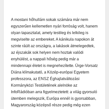
A mostani hőhullám sokak számára már nem
egyszerűen kellemetlen nyári forróság volt, hanem
olyan tapasztalat, amely testileg és lelkileg is
megviselte az embereket. A kánikula napokon át
szinte ráült az országra, a lakások átmelegedtek,
az éjszakák sok helyen nem hoztak valódi
enyhülést, a nappali hőség pedig már a
mindennapi életet is megnehezítette. Ürge-Vorsatz
Diána klímakutató, a Közép-európai Egyetem
professzora, az ENSZ Éghajlatváltozási
Kormányközi Testületének alelnöke az
InfoRádióban arra figyelmeztetett: a világ gyorsuló
ütemben melegszik, Európa ennél is gyorsabban,
Magyarország középső része pedig még ezen