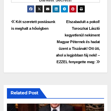
Bejegyzés
Két szeretett postásunk
Elszabadult a pokol!
is meghalt a hőségben
Toroczkai László
navigáció
kegyetlenül nekiment
Magyar Péternek és hadat
üzent a Tiszának! Ott üti,
ahol a legjobban fáj neki! –
EZZEL fenyegette meg:
Related Post