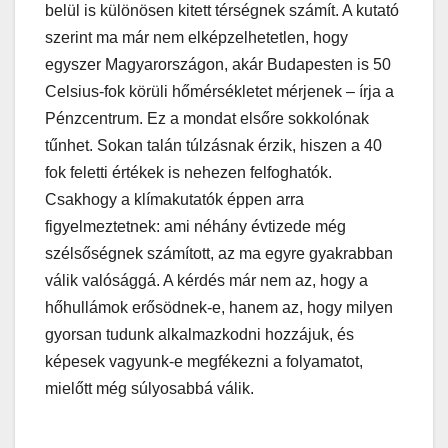
belül is különösen kitett térségnek számít. A kutató
szerint ma már nem elképzelhetetlen, hogy
egyszer Magyarországon, akár Budapesten is 50
Celsius-fok körüli hőmérsékletet mérjenek – írja a
Pénzcentrum. Ez a mondat elsőre sokkolónak
tűnhet. Sokan talán túlzásnak érzik, hiszen a 40
fok feletti értékek is nehezen felfoghatók.
Csakhogy a klímakutatók éppen arra
figyelmeztetnek: ami néhány évtizede még
szélsőségnek számított, az ma egyre gyakrabban
válik valósággá. A kérdés már nem az, hogy a
hőhullámok erősödnek-e, hanem az, hogy milyen
gyorsan tudunk alkalmazkodni hozzájuk, és
képesek vagyunk-e megfékezni a folyamatot,
mielőtt még súlyosabbá válik.