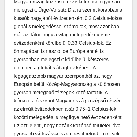
Magyarország középső része különösen gyorsan
melegszik: Ürge-Vorsatz Diána szerint korábban a
kutatók nagyjából évtizedenként 0,2 Celsius-fokos
globális melegedéssel számoltak, most azonban
már azt látni, hogy a világ melegedési üteme
évtizedenként körülbelül 0,33 Celsius-fok. Ez
önmagában is riasztó, de Európa ennél is
gyorsabban melegszik: körülbelül kétszeres
ütemben a globális átlaghoz képest. A
legaggasztóbb magyar szempontból az, hogy
Európán belül Közép-Magyarország a különösen
gyorsan melegedő térségek közé tartozik. A
klímakutató szerint Magyarország középső részén
az elmúlt évtizedekben akár 0,75–1 Celsius-fok
közötti melegedés is megfigyelhető évtizedenként.
Ez azt jelenti, hogy hazánk középső területei jóval
gyorsabb változással szembesülhetnek, mint sok