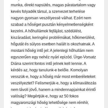
munka, direkt napsütés, magas páratartalom vagy
kevés folyadék társul, a szervezet terhelése
nagyon gyorsan veszélyessé válhat. Ezért nem
szabad a hőséget pusztán kényelmetlenségként
kezelni. A hőhullámok fejfájást, szédülést,
kiszáradást, keringési problémákat, hőkimerülést,
hőgutát és súlyos esetben halált is okozhatnak. A
mostani hőség intő jel: A jelenlegi hőhullám nem
egyszerűen egy nehéz nyári epizód. Ürge-Vorsatz
Diána szerint fontos intő jelnek kell lennie. A
kérdés az, hogy tanulunk-e belőle. Komolyan
vesszük-e, hogy a hőség már most emberéleteket
veszélyeztet? Felismerjük-e, hogy a klímaváltozás
nem távoli jövő, hanem a mindennapjainkat érintő
valóság? Megértjük-e, hogy az 50 fokos
magyarországi hőség lehetősége nem rémhír,