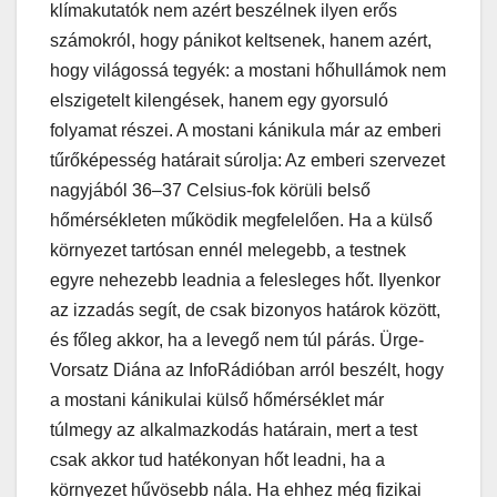
klímakutatók nem azért beszélnek ilyen erős
számokról, hogy pánikot keltsenek, hanem azért,
hogy világossá tegyék: a mostani hőhullámok nem
elszigetelt kilengések, hanem egy gyorsuló
folyamat részei. A mostani kánikula már az emberi
tűrőképesség határait súrolja: Az emberi szervezet
nagyjából 36–37 Celsius-fok körüli belső
hőmérsékleten működik megfelelően. Ha a külső
környezet tartósan ennél melegebb, a testnek
egyre nehezebb leadnia a felesleges hőt. Ilyenkor
az izzadás segít, de csak bizonyos határok között,
és főleg akkor, ha a levegő nem túl párás. Ürge-
Vorsatz Diána az InfoRádióban arról beszélt, hogy
a mostani kánikulai külső hőmérséklet már
túlmegy az alkalmazkodás határain, mert a test
csak akkor tud hatékonyan hőt leadni, ha a
környezet hűvösebb nála. Ha ehhez még fizikai