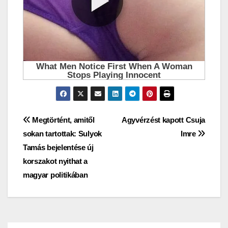
Bejegyzés
Megtörtént, amitől
Agyvérzést kapott Csuja
sokan tartottak: Sulyok
Imre
navigáció
Tamás bejelentése új
korszakot nyithat a
magyar politikában