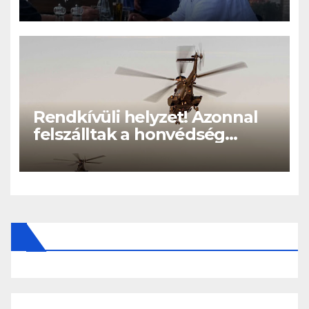
eltűnt Orbán Viktort!
Rendkívüli helyzet! Azonnal
felszálltak a honvédség
helikopterei, óriási a baj
Magyarországon! – Kiadták a
közleményt a lakosságnak: