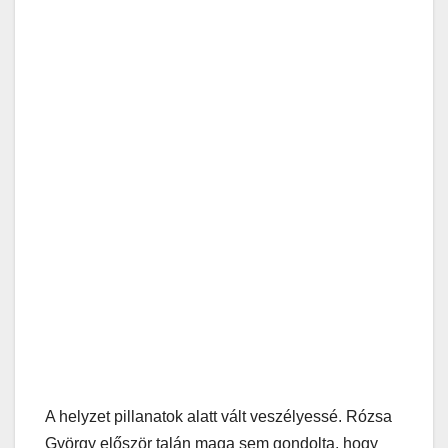
A helyzet pillanatok alatt vált veszélyessé. Rózsa
György először talán maga sem gondolta, hogy