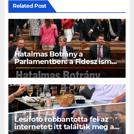
Related Post
Hatalmas Botrány a
Parlamentben: a Fidesz ismét
kitett magáért!
Lesifotó robbantotta fel az
internetet: itt találták meg az