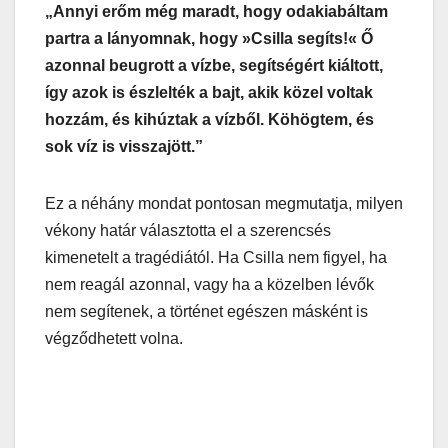
„Annyi erőm még maradt, hogy odakiabáltam
partra a lányomnak, hogy »Csilla segíts!« Ő
azonnal beugrott a vízbe, segítségért kiáltott,
így azok is észlelték a bajt, akik közel voltak
hozzám, és kihúztak a vízből. Köhögtem, és
sok víz is visszajött.”
Ez a néhány mondat pontosan megmutatja, milyen
vékony határ választotta el a szerencsés
kimenetelt a tragédiától. Ha Csilla nem figyel, ha
nem reagál azonnal, vagy ha a közelben lévők
nem segítenek, a történet egészen másként is
végződhetett volna.