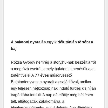
A balatoni nyaralás egyik délutánján történt a
baj
Rózsa György nemrég a story.hu-nak beszélt arról
a megrázó esetről, amely balatoni pihenésük alatt
történt vele. A
77 éves
műsorvezető
Balatonfenyvesen nyaralt a családjával, amikor
egy teljesen hétköznapinak induló fürdés kis híján
tragédiába fordult. A nap délelőttje még békésen
telt, ellátogattak Zalakomárra, a
bivalyrezervátumba, majd délután úgy döntöttek,