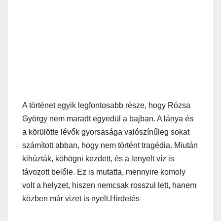
A történet egyik legfontosabb része, hogy Rózsa
György nem maradt egyedül a bajban. A lánya és
a körülötte lévők gyorsasága valószínűleg sokat
számított abban, hogy nem történt tragédia. Miután
kihúzták, köhögni kezdett, és a lenyelt víz is
távozott belőle. Ez is mutatta, mennyire komoly
volt a helyzet, hiszen nemcsak rosszul lett, hanem
közben már vizet is nyelt.Hirdetés