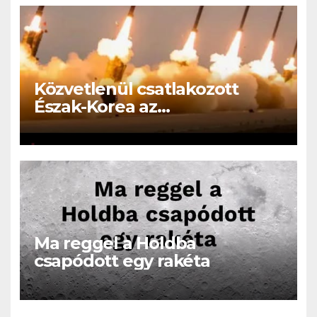
Közvetlenül csatlakozott
Észak-Korea az
Oroszországban folyó
háborúhoz!
Ma reggel a Holdba
csapódott egy rakéta