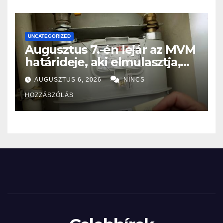
UNCATEGORIZED
Augusztus 7.-én lejár az MVM
határideje, aki elmulasztja,
nagy bajba kerülhet!
AUGUSZTUS 6, 2026
NINCS
HOZZÁSZÓLÁS