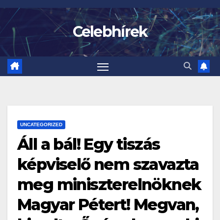
Skip
to
Celebhírek
content
UNCATEGORIZED
Áll a bál! Egy tiszás
képviselő nem szavazta
meg miniszterelnöknek
Magyar Pétert! Megvan,