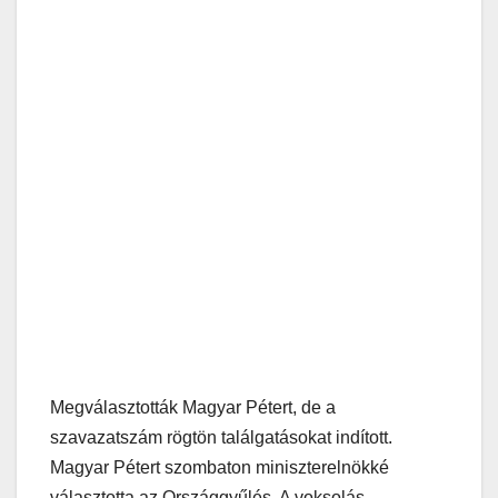
Megválasztották Magyar Pétert, de a
szavazatszám rögtön találgatásokat indított.
Magyar Pétert szombaton miniszterelnökké
választotta az Országgyűlés. A voksolás