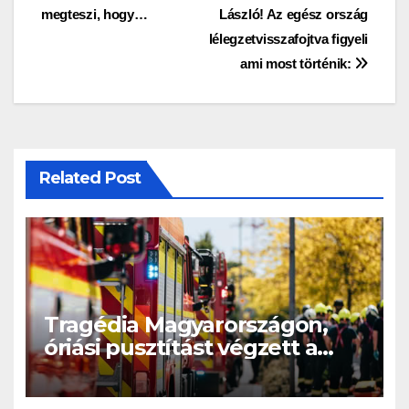
navigáció
megteszi, hogy…
László! Az egész ország
lélegzetvisszafojtva figyeli
ami most történik:
Related Post
Tragédia Magyarországon,
óriási pusztítást végzett a
tűzvész: leégett házak,
menekülő emberek – videó