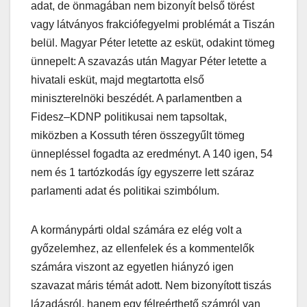
adat, de önmagában nem bizonyít belső törést
vagy látványos frakciófegyelmi problémát a Tiszán
belül. Magyar Péter letette az esküt, odakint tömeg
ünnepelt: A szavazás után Magyar Péter letette a
hivatali esküt, majd megtartotta első
miniszterelnöki beszédét. A parlamentben a
Fidesz–KDNP politikusai nem tapsoltak,
miközben a Kossuth téren összegyűlt tömeg
ünnepléssel fogadta az eredményt. A 140 igen, 54
nem és 1 tartózkodás így egyszerre lett száraz
parlamenti adat és politikai szimbólum.
A kormánypárti oldal számára ez elég volt a
győzelemhez, az ellenfelek és a kommentelők
számára viszont az egyetlen hiányzó igen
szavazat máris témát adott. Nem bizonyított tiszás
lázadásról, hanem egy félreérthető számról van