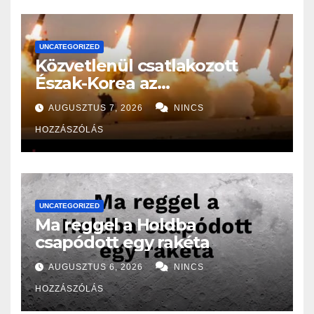
UNCATEGORIZED
Közvetlenül csatlakozott
Észak-Korea az
Oroszországban folyó
AUGUSZTUS 7, 2026
NINCS
háborúhoz!
HOZZÁSZÓLÁS
UNCATEGORIZED
Ma reggel a Holdba
csapódott egy rakéta
AUGUSZTUS 6, 2026
NINCS
HOZZÁSZÓLÁS