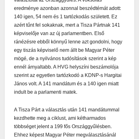
eredménye azonban azonnal beszédtémát adott:
140 igen, 54 nem és 1 tartózkodás született. Ez
azért tűnt fel sokaknak, mert a Tisza Pártnak 141
képviselője van az új parlamentben. Első
ránézésre ebből könnyű lenne azt gondolni, hogy
egy tiszás képviselő nem állt be Magyar Péter
mögé, de a nyilvános tudósítások szerint a kép
ennél árnyaltabb. A HVG helyszíni beszámolója
szerint az egyetlen tartózkodó a KDNP-s Hargitai
János volt. A 141 mandátum és a 140 igen miatt
indult be a parlamenti matek.
A Tisza Párt a választás után 141 mandátummal
kezdhette meg a ciklust, ami kétharmados
többséget jelent a 199 fős Országgyűlésben.
Ehhez képest Magyar Péter megválasztásánál