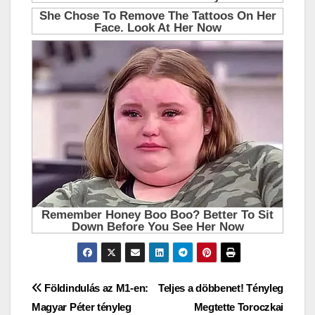
Bejegyzés
Földindulás az M1-en:
Teljes a döbbenet! Tényleg
Magyar Péter tényleg
Megtette Toroczkai