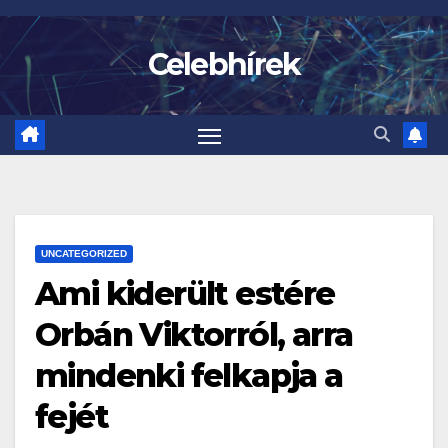
Skip
to
Celebhírek
content
UNCATEGORIZED
Ami kiderült estére
Orbán Viktorról, arra
mindenki felkapja a
fejét