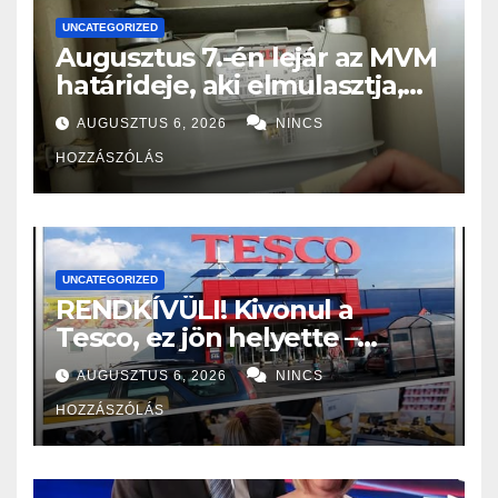
UNCATEGORIZED
Augusztus 7.-én lejár az MVM
határideje, aki elmulasztja,
nagy bajba kerülhet!
AUGUSZTUS 6, 2026
NINCS
HOZZÁSZÓLÁS
UNCATEGORIZED
RENDKÍVÜLI! Kivonul a
Tesco, ez jön helyette –
Hatalmas a felháborodás az
AUGUSZTUS 6, 2026
NINCS
országban:
HOZZÁSZÓLÁS