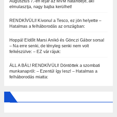
Augusztus 7.-én lejár az MVM határideje, aki
elmulasztja, nagy bajba kerülhet!
RENDKÍVÜLI! Kivonul a Tesco, ez jön helyette –
Hatalmas a felháborodás az országban:
Hoppá! Eldőlt Marsi Anikó és Gönczi Gábor sorsa!
– Na erre senki, de tényleg senki nem volt
felkészülve: – EZ vár rájuk:
ÁLL A BÁL! RENDKÍVÜLI! Döntöttek a szombati
munkanapról: – Ezentúl így lesz! – Hatalmas a
felháborodás miatta: