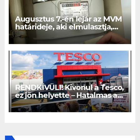
Augusztus 7.-én lejár az MVM
határideje, aki elmulasztja,
nagy bajba kerülhet!
RENDKÍVÜLI! Kivonul a Tesco,
ez jön helyette – Hatalmas a
felháborodás az országban: