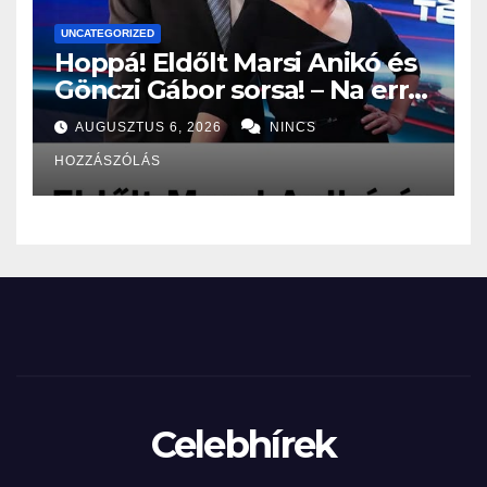
UNCATEGORIZED
Hoppá! Eldőlt Marsi Anikó és
Gönczi Gábor sorsa! – Na erre
senki, de tényleg senki nem
AUGUSZTUS 6, 2026
NINCS
volt felkészülve: – EZ vár
HOZZÁSZÓLÁS
rájuk:
Celebhírek