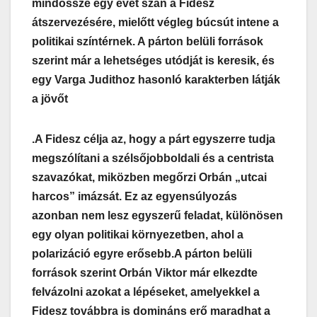
mindössze egy évet szán a Fidesz
átszervezésére, mielőtt végleg búcsút intene a
politikai színtérnek. A párton belüli források
szerint már a lehetséges utódját is keresik, és
egy Varga Judithoz hasonló karakterben látják
a jövőt
.A Fidesz célja az, hogy a párt egyszerre tudja
megszólítani a szélsőjobboldali és a centrista
szavazókat, miközben megőrzi Orbán „utcai
harcos” imázsát. Ez az egyensúlyozás
azonban nem lesz egyszerű feladat, különösen
egy olyan politikai környezetben, ahol a
polarizáció egyre erősebb.A párton belüli
források szerint Orbán Viktor már elkezdte
felvázolni azokat a lépéseket, amelyekkel a
Fidesz továbbra is domináns erő maradhat a