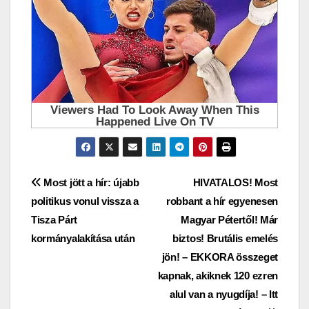
Bejegyzés
Most jött a hír: újabb
HIVATALOS! Most
politikus vonul vissza a
robbant a hír egyenesen
navigáció
Tisza Párt
Magyar Pétertől! Már
kormányalakítása után
biztos! Brutális emelés
jön! – EKKORA összeget
kapnak, akiknek 120 ezren
alul van a nyugdíja! – Itt