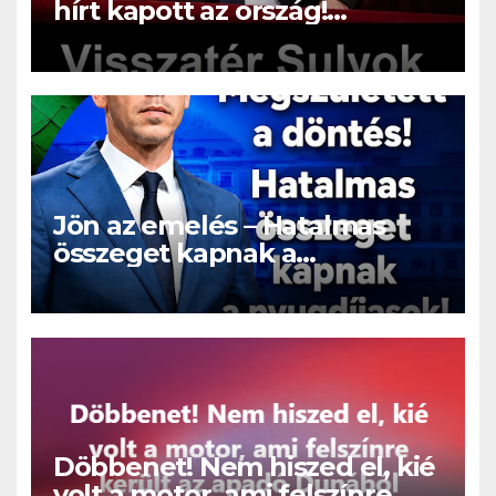
hírt kapott az ország!
Visszatérhet Sulyok Tamás!? –
ERRE senki nem volt
felkészülve:
Jön az emelés – Hatalmas
összeget kapnak a
nyugdíjasok!
Döbbenet! Nem hiszed el, kié
volt a motor, ami felszínre