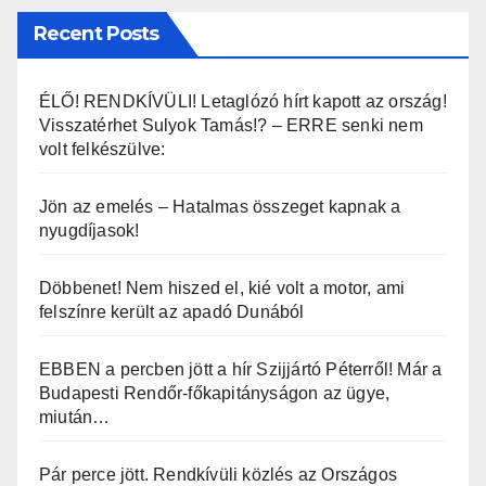
Recent Posts
ÉLŐ! RENDKÍVÜLI! Letaglózó hírt kapott az ország!
Visszatérhet Sulyok Tamás!? – ERRE senki nem
volt felkészülve:
Jön az emelés – Hatalmas összeget kapnak a
nyugdíjasok!
Döbbenet! Nem hiszed el, kié volt a motor, ami
felszínre került az apadó Dunából
EBBEN a percben jött a hír Szijjártó Péterről! Már a
Budapesti Rendőr-főkapitányságon az ügye,
miután…
Pár perce jött. Rendkívüli közlés az Országos