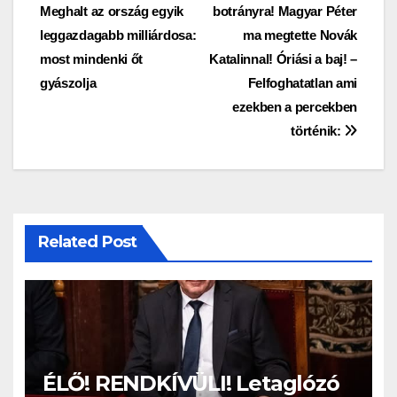
Meghalt az ország egyik
botrányra! Magyar Péter
navigáció
leggazdagabb milliárdosa:
ma megtette Novák
most mindenki őt
Katalinnal! Óriási a baj! –
gyászolja
Felfoghatatlan ami
ezekben a percekben
történik:
Related Post
ÉLŐ! RENDKÍVÜLI! Letaglózó