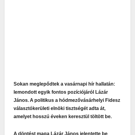
Sokan meglepődtek a vasárnapi hír hallatán:
lemondott egyik fontos pozíciójáról Lázár
János. A politikus a hódmezővásárhelyi Fidesz
választókerületi elnöki tisztségét adta át,
amelyet hosszú éveken keresztül töltött be.
A döntést maga Lázár János jelentette be