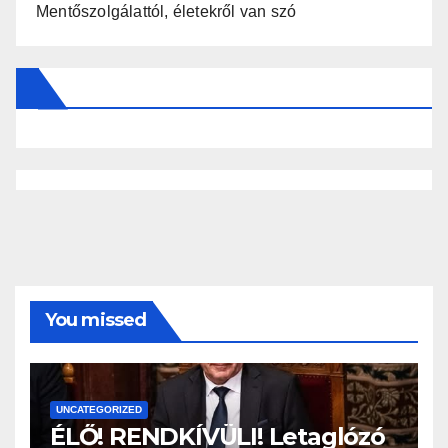
Mentőszolgálattól, életekről van szó
You missed
UNCATEGORIZED
ÉLŐ! RENDKÍVÜLI! Letaglózó