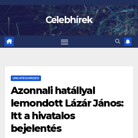
Skip
to
Celebhírek
content
UNCATEGORIZED
Azonnali hatállyal
lemondott Lázár János:
Itt a hivatalos
bejelentés