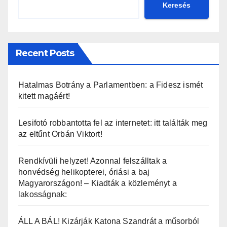
Keresés
Recent Posts
Hatalmas Botrány a Parlamentben: a Fidesz ismét
kitett magáért!
Lesifotó robbantotta fel az internetet: itt találták meg
az eltűnt Orbán Viktort!
Rendkívüli helyzet! Azonnal felszálltak a
honvédség helikopterei, óriási a baj
Magyarországon! – Kiadták a közleményt a
lakosságnak:
ÁLL A BÁL! Kizárják Katona Szandrát a műsorból