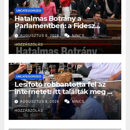
UNCATEGORIZED
Hatalmas Botrány a
Parlamentben: a Fidesz
ismét kitett magáért!
AUGUSZTUS 8, 2026
NINCS
HOZZÁSZÓLÁS
UNCATEGORIZED
Lesifotó robbantotta fel az
internetet: itt találták meg az
eltűnt Orbán Viktort!
AUGUSZTUS 8, 2026
NINCS
HOZZÁSZÓLÁS