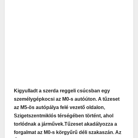
Kigyulladt a szerda reggeli csúcsban egy
személygépkocsi az M0-s autóúton. A tűzeset
az M5-ös autópálya felé vezető oldalon,
Szigetszentmiklós térségében történt, ahol
torlódnak a járművek.
Tűzeset akadályozza a
forgalmat az M0-s körgyűrű déli szakaszán. Az