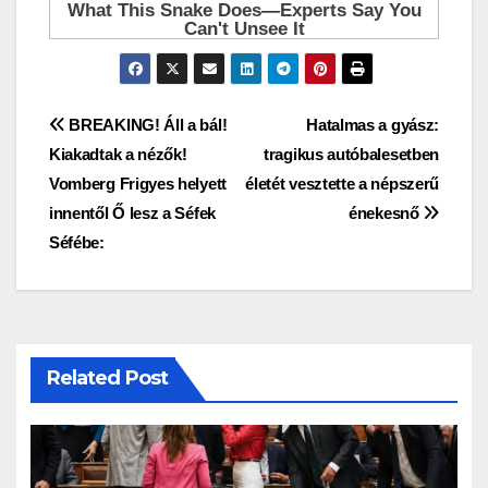
Bejegyzés
BREAKING! Áll a bál!
Hatalmas a gyász:
Kiakadtak a nézők!
tragikus autóbalesetben
navigáció
Vomberg Frigyes helyett
életét vesztette a népszerű
innentől Ő lesz a Séfek
énekesnő
Séfébe:
Related Post