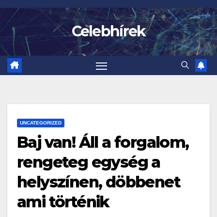
Skip
to
Celebhírek
content
UNCATEGORIZED
Baj van! Áll a forgalom,
rengeteg egység a
helyszínen, döbbenet
ami történik