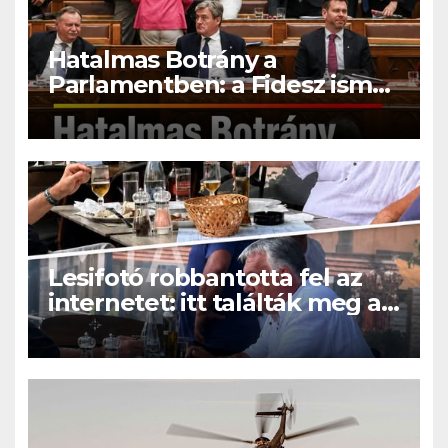
Hatalmas Botrány a
Parlamentben: a Fidesz ismét
kitett magáért!
Lesifotó robbantotta fel az
internetet: itt találták meg az
eltűnt Orbán Viktort!