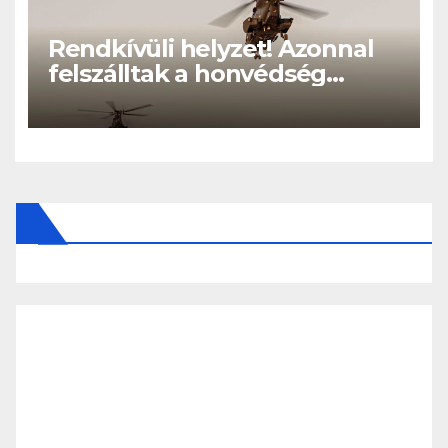
Rendkívüli helyzet! Azonnal
felszálltak a honvédség
helikopterei, óriási a baj
Magyarországon! – Kiadták a
közleményt a lakosságnak: