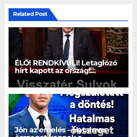
Related Post
ÉLŐ! RENDKÍVÜLI! Letaglózó
hírt kapott az ország!
Visszatérhet Sulyok Tamás!? –
ERRE senki nem volt
felkészülve:
Jön az emelés – Hatalmas