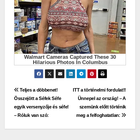
Bejegyzés
Teljes a döbbenet!
ITT a történelmi fordulat!!
Összejött a Séfek Séfe
Ünnepel az ország! – A
navigáció
egyik versenyzője és séfe!
szemünk előtt történik
– Róluk van szó:
meg a felfoghatatlan: