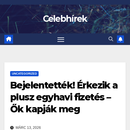
Skip
to
Celebhírek
content
UNCATEGORIZED
Bejelentették! Érkezik a
plusz egyhavi fizetés –
Ők kapják meg
MÁRC 13, 2026