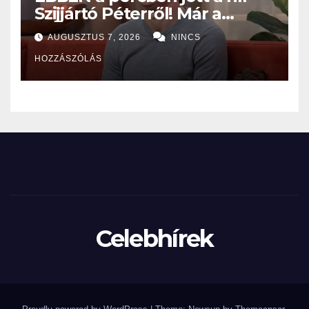
Szijjártó Péterről! Már a
Budapesti Rendőr-
AUGUSZTUS 7, 2026
NINCS
főkapitányságon az ügye,
HOZZÁSZÓLÁS
miután…
Celebhírek