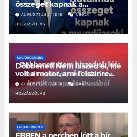
összeget kapnak a
nyugdíjasok!
AUGUSZTUS 7, 2026
NINCS
HOZZÁSZÓLÁS
UNCATEGORIZED
Döbbenet! Nem hiszed el, kié
volt a motor, ami felszínre
került az apadó Dunából
AUGUSZTUS 7, 2026
NINCS
HOZZÁSZÓLÁS
UNCATEGORIZED
EBBEN a percben jött a hír