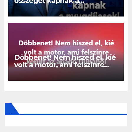
összeget kapnak a
nyugdíjasok!
Döbbenet! Nem hiszed el, kié
volt a motor, ami felszínre
került az apadó Dunából