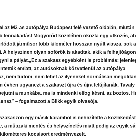
el az M3-as autópálya Budapest felé vezető oldalán, miután 
 fennakadást Mogyoród közelében okozta egy ütközés, ah
orlódott járműsor több kilométer hosszan nyúlt vissza, sok 
. A helyszínen olyan sofőrök is akadtak, akik a felhajtóágon
ni a pályát.
„Ez a szakasz egyébként is problémás: jelenleg
züntették emiatt, az autósoknak közvetlenül az autópálya
ész, nem tudom, nem lehet az ilyeneket normálisan megoldan
évben ugyanezt a szakaszt újra és újra felújítanák. Tavaly 
bejutni a munkába, ma is mindenki elfog késni, az boztos. H
szensz” – fogalmazott a Blikk egyik olvasója.
 szakaszon egy másik karambol is nehezítette a közlekedést
, a műszaki mentés és helyszínelés miatt pedig az egyik sá
bb kilométeres kocsisort eredményezett.