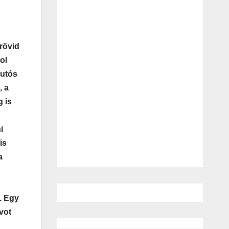
rövid
ol
autós
, a
 is
i
is
a
. Egy
vot