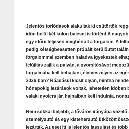
Jelentős torlódások alakultak ki csütörtök regg
időn belül két külön baleset is történt.
A nagyobb
egy időre teljesen megbénult a forgalom. A felt
pedig kétségbeesetten próbált kerülőutat találni
forgalommal szemben haladva igyekeztek elhagy
felújítás zajlik a pályán, a gyorsítósávot megs
forgalmába kell behajtani, életveszélyes az eg
2026-ban? Ráadásul kicsit olyan, mintha minden 
hónapokig lezárások voltak, lehetetlen időben 
valaki nyolcra jár, hajnalban kell indulnia, non
Nem sokkal beljebb, a főváros irányába vezető
személyautó és egy kisteherautó ütközött össze
lezárták. Az eset itt is jelentős lassulást és tö