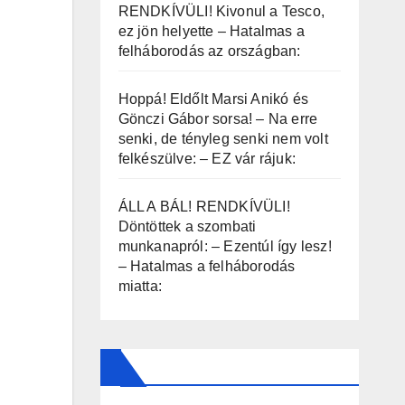
RENDKÍVÜLI! Kivonul a Tesco,
ez jön helyette – Hatalmas a
felháborodás az országban:
Hoppá! Eldőlt Marsi Anikó és
Gönczi Gábor sorsa! – Na erre
senki, de tényleg senki nem volt
felkészülve: – EZ vár rájuk:
ÁLL A BÁL! RENDKÍVÜLI!
Döntöttek a szombati
munkanapról: – Ezentúl így lesz!
– Hatalmas a felháborodás
miatta: