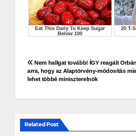
Bejegyzés
Nem hallgat tovább! ÍGY reagált Orbán
arra, hogy az Alaptörvény-módosítás mia
navigáció
lehet többé miniszterelnök
Related Post