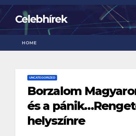
Skip
to
Celebhírek
content
HOME
UNCATEGORIZED
Borzalom Magyaror
és a pánik…Rengete
helyszínre