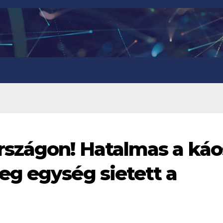
szágon! Hatalmas a káo
g egység sietett a