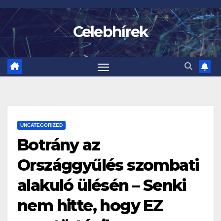
Skip
to
Celebhírek
content
UNCATEGORIZED
Botrány az
Országgyűlés szombati
alakuló ülésén – Senki
nem hitte, hogy EZ