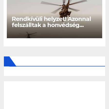
Rendkívüli helyzet! Azonnal
felszálltak a honvédség
helikopterei, óriási a baj
Magyarországon! – Kiadták a
közleményt a lakosságnak: