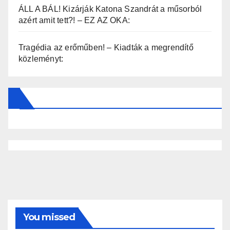
ÁLL A BÁL! Kizárják Katona Szandrát a műsorból
azért amit tett?! – EZ AZ OKA:
Tragédia az erőműben! – Kiadták a megrendítő
közleményt:
You missed