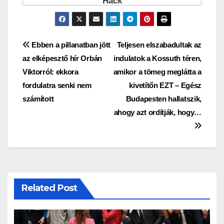
Bejegyzés
Ebben a pillanatban jött
Teljesen elszabadultak az
az elképesztő hír Orbán
indulatok a Kossuth téren,
navigáció
Viktorról: ekkora
amikor a tömeg meglátta a
fordulatra senki nem
kivetítőn EZT – Egész
számított
Budapesten hallatszik,
ahogy azt ordítják, hogy…
Related Post