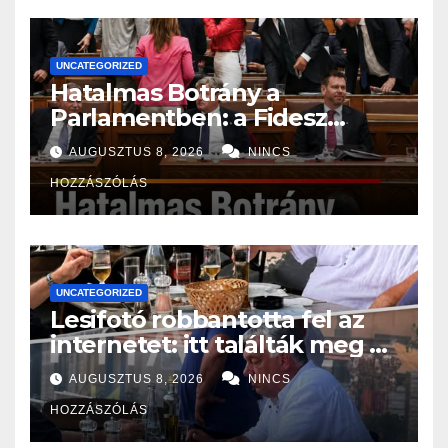
UNCATEGORIZED
Hatalmas Botrány a
Parlamentben: a Fidesz
ismét kitett magáért!
AUGUSZTUS 8, 2026
NINCS
HOZZÁSZÓLÁS
UNCATEGORIZED
Lesifotó robbantotta fel az
internetet: itt találták meg az
eltűnt Orbán Viktort!
AUGUSZTUS 8, 2026
NINCS
HOZZÁSZÓLÁS