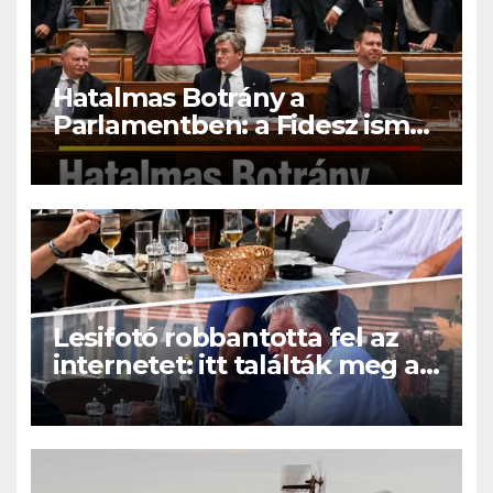
Hatalmas Botrány a
Parlamentben: a Fidesz ismét
kitett magáért!
Lesifotó robbantotta fel az
internetet: itt találták meg az
eltűnt Orbán Viktort!