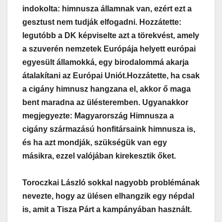
indokolta: himnusza államnak van, ezért ezt a
gesztust nem tudják elfogadni. Hozzátette:
legutóbb a DK képviselte azt a törekvést, amely
a szuverén nemzetek Európája helyett európai
egyesült államokká, egy birodalommá akarja
átalakítani az Európai Uniót.
Hozzátette, ha csak
a cigány himnusz hangzana el, akkor ő maga
bent maradna az ülésteremben. Ugyanakkor
megjegyezte: Magyarország Himnusza a
cigány származású honfitársaink himnusza is,
és ha azt mondják, szükségük van egy
másikra, ezzel valójában kirekesztik őket.
Toroczkai László sokkal nagyobb problémának
nevezte, hogy az ülésen elhangzik egy népdal
is, amit a Tisza Párt a kampányában használt.