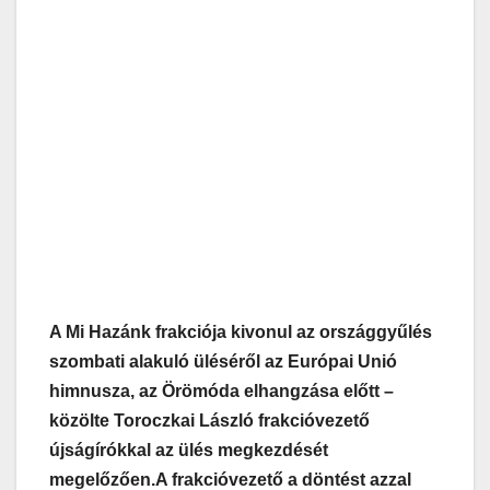
A Mi Hazánk frakciója kivonul az országgyűlés
szombati alakuló üléséről az Európai Unió
himnusza, az Örömóda elhangzása előtt –
közölte Toroczkai László frakcióvezető
újságírókkal az ülés megkezdését
megelőzően.
A frakcióvezető a döntést azzal