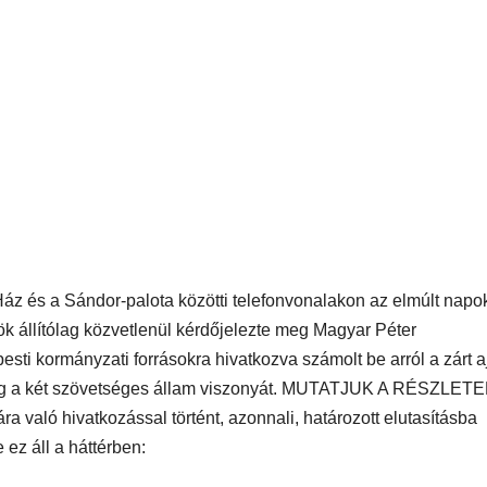
áz és a Sándor-palota közötti telefonvonalakon az elmúlt nap
ök állítólag közvetlenül kérdőjelezte meg Magyar Péter
esti kormányzati forrásokra hivatkozva számolt be arról a zárt a
 meg a két szövetséges állam viszonyát. MUTATJUK A RÉSZLET
a való hivatkozással történt, azonnali, határozott elutasításba
 ez áll a háttérben: