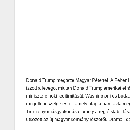
Donald Trump megtette Magyar Péterrel! A Fehér H
izzott a levegő, miután Donald Trump amerikai eln
miniszterelnöki legitimitását. Washingtoni és budap
mögötti beszélgetésről, amely alapjaiban rázta
Trump nyomásgyakorlása, amely a régió stabilitásár
ütközött az új magyar kormány részéről. Drámai, de