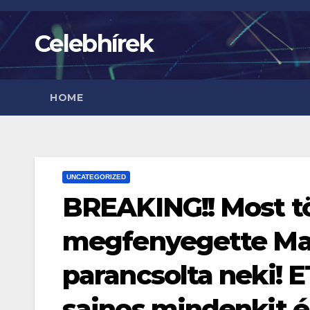
Skip
to
Celebhírek
content
HOME
UNCATEGORIZED
BREAKING!! Most t
megfenyegette Mag
parancsolta neki! E
sajnos mindenkit ér