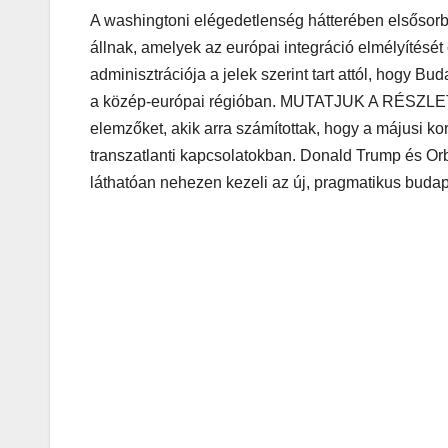
A washingtoni elégedetlenség hátterében elsősorb
állnak, amelyek az európai integráció elmélyítését
adminisztrációja a jelek szerint tart attól, hogy B
a közép-európai régióban. MUTATJUK A RÉSZLET
elemzőket, akik arra számítottak, hogy a májusi k
transzatlanti kapcsolatokban. Donald Trump és O
láthatóan nehezen kezeli az új, pragmatikus budap