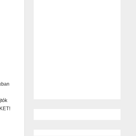
okban
jtók
EKET!