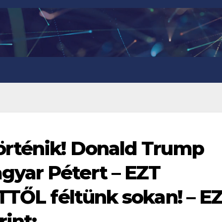
örténik! Donald Trump
yar Pétert – EZT
TTŐL féltünk sokan! – E
int: