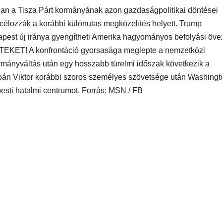
an a Tisza Párt kormányának azon gazdaságpolitikai döntései
 célozzák a korábbi különutas megközelítés helyett. Trump
udapest új iránya gyengítheti Amerika hagyományos befolyási öve
EKET! A konfrontáció gyorsasága meglepte a nemzetközi
ormányváltás után egy hosszabb türelmi időszak következik a
rbán Viktor korábbi szoros személyes szövetsége után Washing
esti hatalmi centrumot. Forrás: MSN / FB