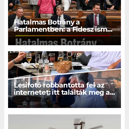
Hatalmas Botrány a
Parlamentben: a Fidesz ismét
kitett magáért!
Lesifotó robbantotta fel az
internetet: itt találták meg az
eltűnt Orbán Viktort!