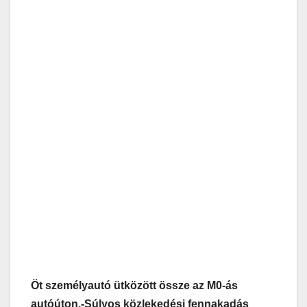
Öt személyautó ütközött össze az M0-ás
autóúton.-
Súlyos közlekedési fennakadás