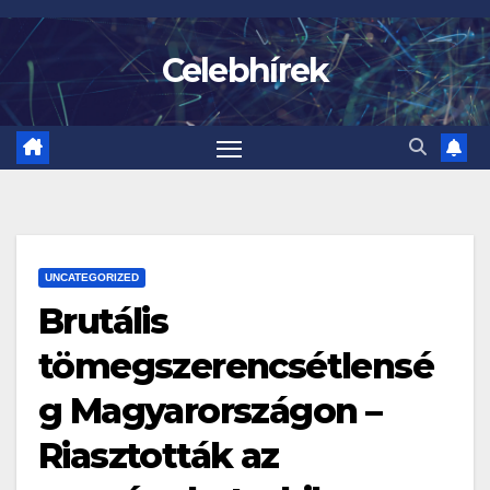
Skip
to
Celebhírek
content
UNCATEGORIZED
Brutális
tömegszerencsétlensé
g Magyarországon –
Riasztották az