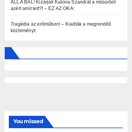
ÁLL A BÁL! Kizárják Katona Szandrát a műsorból
azért amit tett?! – EZ AZ OKA:
Tragédia az erőműben! – Kiadták a megrendítő
közleményt:
You missed