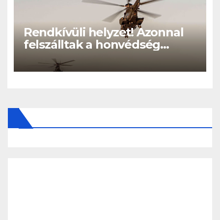
Rendkívüli helyzet! Azonnal
felszálltak a honvédség
helikopterei, óriási a baj
Magyarországon! – Kiadták a
közleményt a lakosságnak: