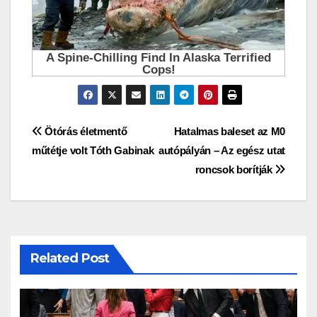
Bejegyzés
Ötórás életmentő
Hatalmas baleset az M0
műtétje volt Tóth Gabinak
autópályán – Az egész utat
navigáció
roncsok borítják
Related Post