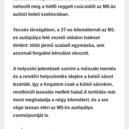
nehezíti meg a hétfő reggeli csúcsidőt az M0-ás
autóút keleti szektorában.
Vecsés térségében, a 37-es kilométernél az M1-
es autópálya felé vezető oldalon baleset
történt: több jármű szaladt egymásba, ami
azonnali forgalmi bénulást okozott.
A helyszíni jelentések szerint a műszaki mentés
és a rendőri helyszínelés idejére a belső sávot
lezárták, így a forgalom csak a külső sávokon,
rendkívüli lassulás mellett halad.
A torlódás már
most meghaladja a négy kilométert, és a sor
vége lassan eléri az M5-ös autópálya
csomópontját is.