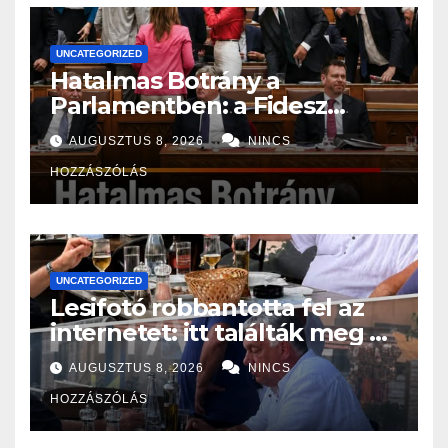
UNCATEGORIZED
Hatalmas Botrány a
Parlamentben: a Fidesz
ismét kitett magáért!
AUGUSZTUS 8, 2026
NINCS
HOZZÁSZÓLÁS
UNCATEGORIZED
Lesifotó robbantotta fel az
internetet: itt találták meg az
eltűnt Orbán Viktort!
AUGUSZTUS 8, 2026
NINCS
HOZZÁSZÓLÁS