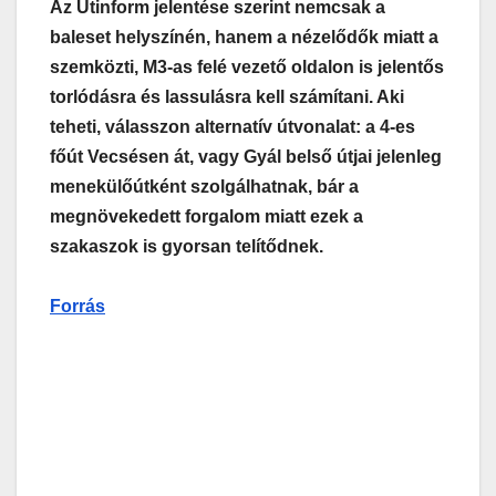
Az Útinform jelentése szerint nemcsak a
baleset helyszínén, hanem a nézelődők miatt a
szemközti, M3-as felé vezető oldalon is jelentős
torlódásra és lassulásra kell számítani. Aki
teheti, válasszon alternatív útvonalat: a 4-es
főút Vecsésen át, vagy Gyál belső útjai jelenleg
menekülőútként szolgálhatnak, bár a
megnövekedett forgalom miatt ezek a
szakaszok is gyorsan telítődnek.
Forrás