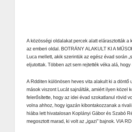
A közösségi oldalakat percek alatt elárasztották 
az emberi oldal. BOTRÁNY ALAKULT KI A MŰSOR 
Luca mellett, akik szerintük az egész évad során 
eljutottak. Többen azt sem rejtették véka alá, hog
A Rdditen különösen heves vita alakult ki a döntő 
mások viszont Lucát sajnálták, amiért ilyen közel 
felerősítette, hogy az idei évad szokatlanul rövid vo
volna ahhoz, hogy igazán kibontakozzanak a rivali
hiába lett hivatalosan Koplányi Gábor és Szabó R
megosztott marad, ki volt az „igazi” bajnok. VIA RD