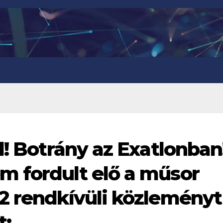
l! Botrány az Exatlonban
m fordult elő a műsor
2 rendkívüli közleményt
t: