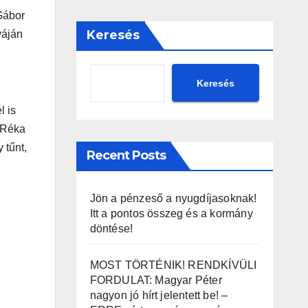
 Gábor
Keresés
yáján
Keresés
 is
. Réka
 tűnt,
Recent Posts
Jön a pénzeső a nyugdíjasoknak!
Itt a pontos összeg és a kormány
döntése!
MOST TÖRTÉNIK! RENDKÍVÜLI
FORDULAT: Magyar Péter
nagyon jó hírt jelentett be! –