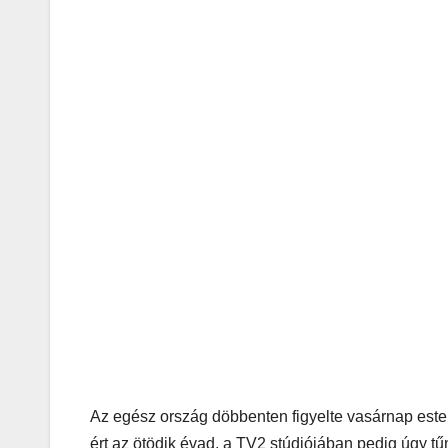
Az egész ország döbbenten figyelte vasárnap este 
ért az ötödik évad, a TV2 stúdiójában pedig úgy t