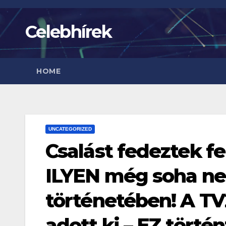
Skip
to
Celebhírek
content
HOME
UNCATEGORIZED
Csalást fedeztek fe
ILYEN még soha ne
történetében! A TV
adott ki – EZ történ