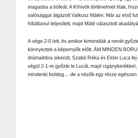
magasba a trófeát. A Kihívók történelmet írtak, hi
valósággal átgázolt Valkusz Mátén. Már az első fut
hibátlanul teljesített, majd Máté választott akadá
A vége 2-0 lett, és amikor kimondták a nevét győzt
könnyeztek a képernyők előtt. ÁM MINDEN BORU
drámaibbra sikerült. Szabó Réka és Ekler Luca fej-
végül 2-1-re győzte le Lucát, majd cigánykerékkel, 
mindenki boldog… de a nézők egy része egészen m