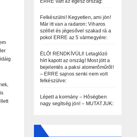
ERRE várt az egész ország:
Felkészülni! Kegyetlen, ami jön!
Már itt van a radaron: Viharos
széllel és jégesővel szakad rá a
pokol ERRE az 5 vármegyére:
nem
ler
ÉLŐ! RENDKÍVÜLI! Letaglózó
idáig
hírt kapott az ország! Most jött a
bejelentés a paksi atomerőműről!
– ERRE sajnos senki nem volt
felkészülve:
nek,
is
Lépett a kormány – Hőségben
llett
nagy segítség jön! – MUTATJUK: