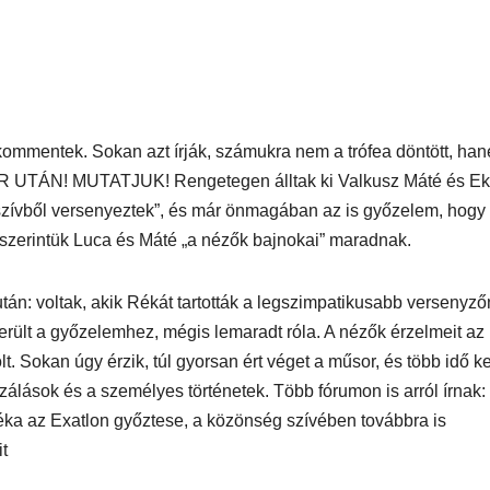
a kommentek. Sokan azt írják, számukra nem a trófea döntött, ha
UTÁN! MUTATJUK! Rengetegen álltak ki Valkusz Máté és Ek
„szívből versenyeztek”, és már önmagában az is győzelem, hogy 
y szerintük Luca és Máté „a nézők bajnokai” maradnak.
után: voltak, akik Rékát tartották a legszimpatikusabb versenyző
került a győzelemhez, mégis lemaradt róla. A nézők érzelmeit az 
lt. Sokan úgy érzik, túl gyorsan ért véget a műsor, és több idő ke
zálások és a személyes történetek. Több fórumon is arról írnak:
éka az Exatlon győztese, a közönség szívében továbbra is
it