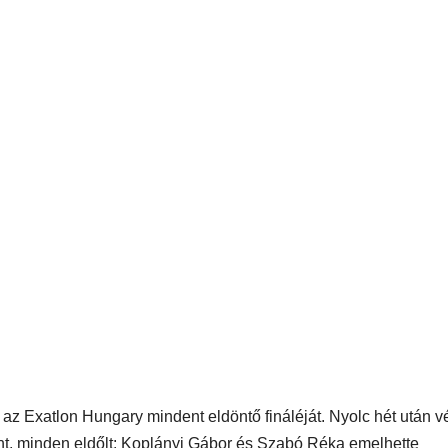
az Exatlon Hungary mindent eldöntő fináléját. Nyolc hét után v
űnt, minden eldőlt: Koplányi Gábor és Szabó Réka emelhette