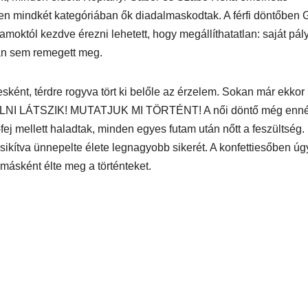
szen mindkét kategóriában ők diadalmaskodtak. A férfi döntőben
amoktól kezdve érezni lehetett, hogy megállíthatatlan: saját pál
lyán sem remegett meg.
esként, térdre rogyva tört ki belőle az érzelem. Sokan már ekkor
LNI LÁTSZIK! MUTATJUK MI TÖRTÉNT! A női döntő még ennél
fej mellett haladtak, minden egyes futam után nőtt a feszültség
sikítva ünnepelte élete legnagyobb sikerét. A konfettiesőben úgy
ásként élte meg a történteket.