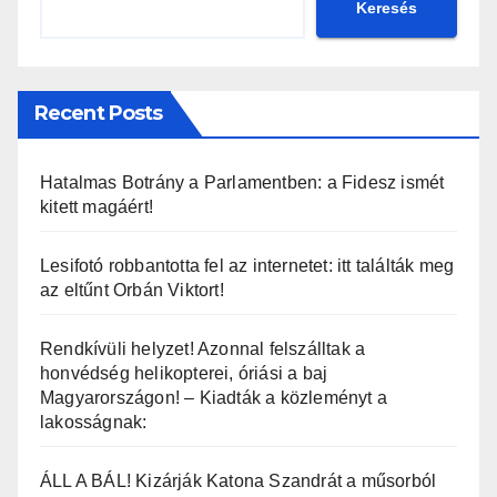
Keresés
Recent Posts
Hatalmas Botrány a Parlamentben: a Fidesz ismét
kitett magáért!
Lesifotó robbantotta fel az internetet: itt találták meg
az eltűnt Orbán Viktort!
Rendkívüli helyzet! Azonnal felszálltak a
honvédség helikopterei, óriási a baj
Magyarországon! – Kiadták a közleményt a
lakosságnak:
ÁLL A BÁL! Kizárják Katona Szandrát a műsorból