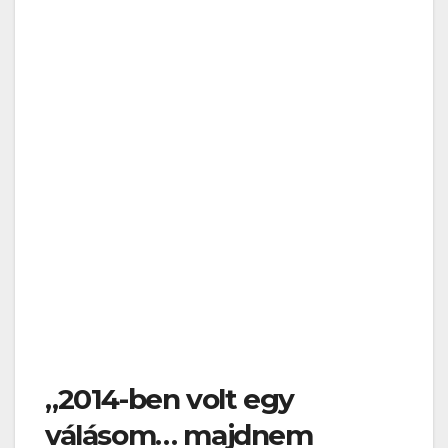
„2014-ben volt egy
válásom… majdnem