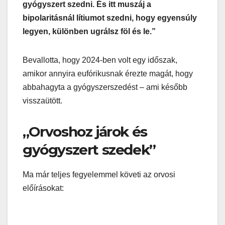
gyógyszert szedni. És itt muszáj a
bipolaritásnál lítiumot szedni, hogy egyensúly
legyen, különben ugrálsz föl és le.”
Bevallotta, hogy 2024-ben volt egy időszak,
amikor annyira eufórikusnak érezte magát, hogy
abbahagyta a gyógyszerszedést – ami később
visszaütött.
„Orvoshoz járok és
gyógyszert szedek”
Ma már teljes fegyelemmel követi az orvosi
előírásokat: