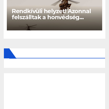
Rendkívüli helyzet! Azonnal
felszálltak a honvédség
helikopterei, óriási a baj
Magyarországon! – Kiadták a
közleményt a lakosságnak: