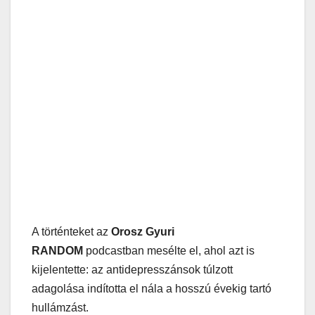
A történteket az
Orosz Gyuri
RANDOM
podcastban mesélte el, ahol azt is
kijelentette: az antidepresszánsok túlzott
adagolása indította el nála a hosszú évekig tartó
hullámzást.