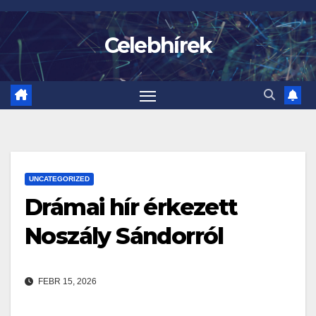
Skip
to
Celebhírek
content
UNCATEGORIZED
Drámai hír érkezett
Noszály Sándorról
FEBR 15, 2026