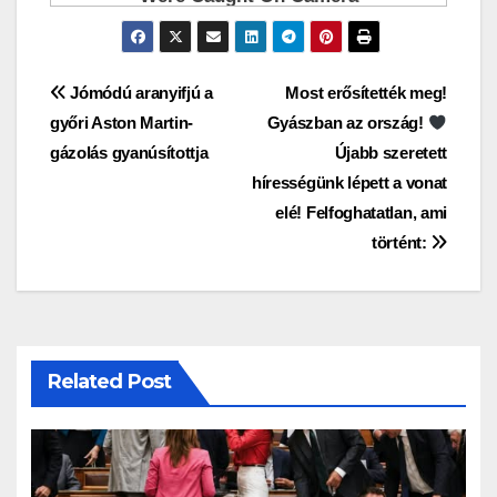
Bejegyzés
Jómódú aranyifjú a
Most erősítették meg!
győri Aston Martin-
Gyászban az ország!
navigáció
gázolás gyanúsítottja
Újabb szeretett
hírességünk lépett a vonat
elé! Felfoghatatlan, ami
történt:
Related Post