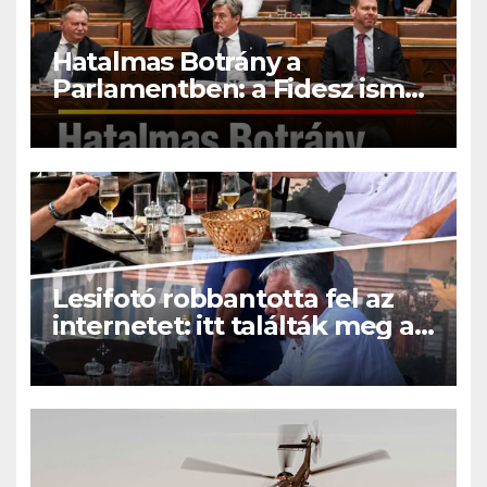
Hatalmas Botrány a
Parlamentben: a Fidesz ismét
kitett magáért!
Lesifotó robbantotta fel az
internetet: itt találták meg az
eltűnt Orbán Viktort!