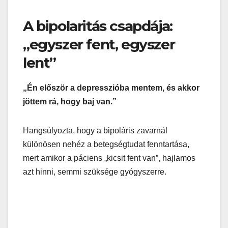
A bipolaritás csapdája:
„egyszer fent, egyszer
lent”
„Én először a depresszióba mentem, és akkor
jöttem rá, hogy baj van.”
Hangsúlyozta, hogy a bipoláris zavarnál
különösen nehéz a betegségtudat fenntartása,
mert amikor a páciens „kicsit fent van”, hajlamos
azt hinni, semmi szüksége gyógyszerre.