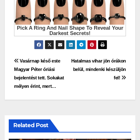
Bejegyzés
Vasárnap késő este
Hatalmas vihar jön órákon
Magyar Péter óriási
belül, mindenki készüljön
navigáció
bejelentést tett. Sokakat
fel!
mélyen érint, mert…
Related Post