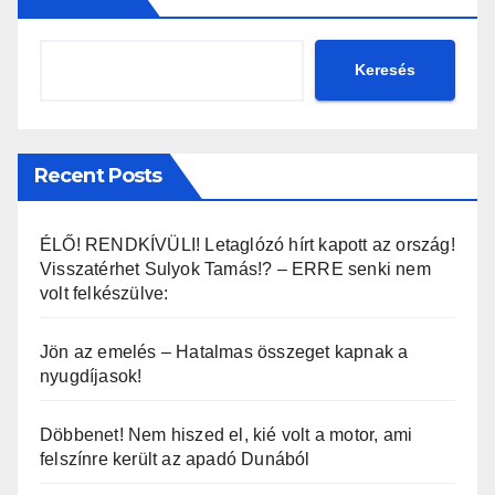
Keresés
Recent Posts
ÉLŐ! RENDKÍVÜLI! Letaglózó hírt kapott az ország!
Visszatérhet Sulyok Tamás!? – ERRE senki nem
volt felkészülve:
Jön az emelés – Hatalmas összeget kapnak a
nyugdíjasok!
Döbbenet! Nem hiszed el, kié volt a motor, ami
felszínre került az apadó Dunából