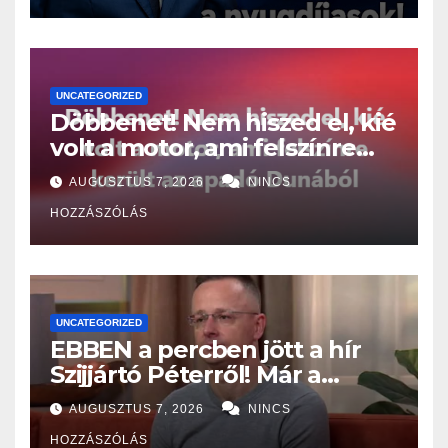
UNCATEGORIZED
Döbbenet! Nem hiszed el, kié
volt a motor, ami felszínre
került az apadó Dunából
AUGUSZTUS 7, 2026
NINCS
HOZZÁSZÓLÁS
UNCATEGORIZED
EBBEN a percben jött a hír
Szijjártó Péterről! Már a
Budapesti Rendőr-
AUGUSZTUS 7, 2026
NINCS
főkapitányságon az ügye,
HOZZÁSZÓLÁS