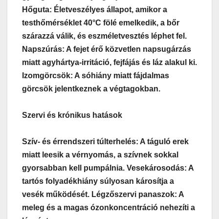
Hőguta: Életveszélyes állapot, amikor a
testhőmérséklet 40°C fölé emelkedik, a bőr
szárazzá válik, és eszméletvesztés léphet fel.
Napszúrás: A fejet érő közvetlen napsugárzás
miatt agyhártya-irritáció, fejfájás és láz alakul ki.
Izomgörcsök: A sóhiány miatt fájdalmas
görcsök jelentkeznek a végtagokban.
Szervi és krónikus hatások
Szív- és érrendszeri túlterhelés: A táguló erek
miatt leesik a vérnyomás, a szívnek sokkal
gyorsabban kell pumpálnia. Vesekárosodás: A
tartós folyadékhiány súlyosan károsítja a
vesék működését. Légzőszervi panaszok: A
meleg és a magas ózonkoncentráció nehezíti a