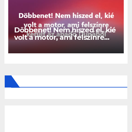
Döbbenet! Nem hiszed el, kié
volt a motor, ami felszínre
került az apadó Dunából