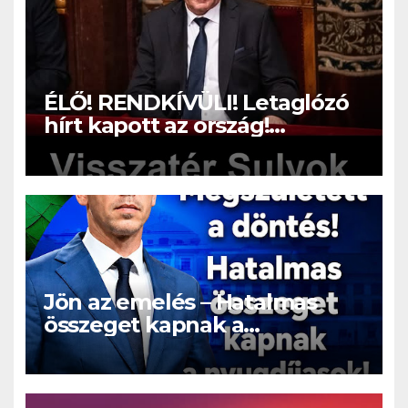
ÉLŐ! RENDKÍVÜLI! Letaglózó
hírt kapott az ország!
Visszatérhet Sulyok Tamás!? –
ERRE senki nem volt
felkészülve:
Jön az emelés – Hatalmas
összeget kapnak a
nyugdíjasok!