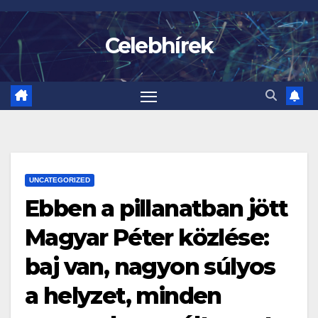
Skip
to
Celebhírek
content
UNCATEGORIZED
Ebben a pillanatban jött
Magyar Péter közlése:
baj van, nagyon súlyos
a helyzet, minden