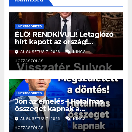
UNCATEGORIZED
ÉLŐ! RENDKÍVÜLI! Letaglózó
hírt kapott az ország!
Visszatérhet Sulyok Tamás!?
AUGUSZTUS 7, 2026
NINCS
– ERRE senki nem volt
HOZZÁSZÓLÁS
felkészülve:
UNCATEGORIZED
Jön az emelés – Hatalmas
összeget kapnak a
nyugdíjasok!
AUGUSZTUS 7, 2026
NINCS
HOZZÁSZÓLÁS