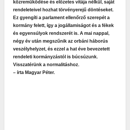
közreműködése és előzetes vitája nélkül, saját
rendeleteivel hozhat törvényerejű döntéseket.
Ez gyengíti a parlament ellenőrző szerepét a
kormány felett, így a jogállamiságot és a fékek
és egyensúlyok rendszerét is.
A mai nappal,
négy év után megszűnik az orbáni háborús
veszélyhelyzet, és ezzel a hat éve bevezetett
rendeleti kormányzástól is búcsúzunk.
Visszatérünk a normalitáshoz.
– írta Magyar Péter.