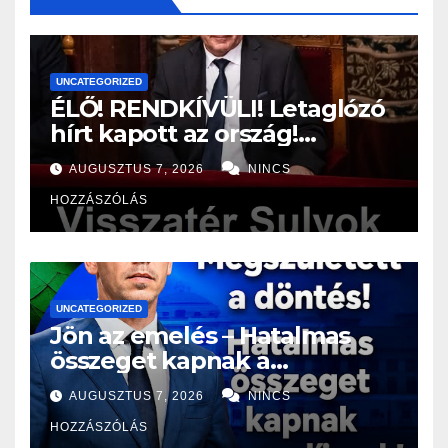
UNCATEGORIZED
ÉLŐ! RENDKÍVÜLI! Letaglózó
hírt kapott az ország!
Visszatérhet Sulyok Tamás!?
AUGUSZTUS 7, 2026
NINCS
– ERRE senki nem volt
HOZZÁSZÓLÁS
felkészülve:
UNCATEGORIZED
Jön az emelés – Hatalmas
összeget kapnak a
nyugdíjasok!
AUGUSZTUS 7, 2026
NINCS
HOZZÁSZÓLÁS