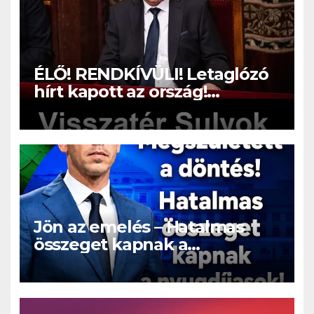
ÉLŐ! RENDKÍVÜLI! Letaglózó
hírt kapott az ország!
Visszatérhet Sulyok Tamás!? –
ERRE senki nem volt
felkészülve:
Jön az emelés – Hatalmas
összeget kapnak a
nyugdíjasok!