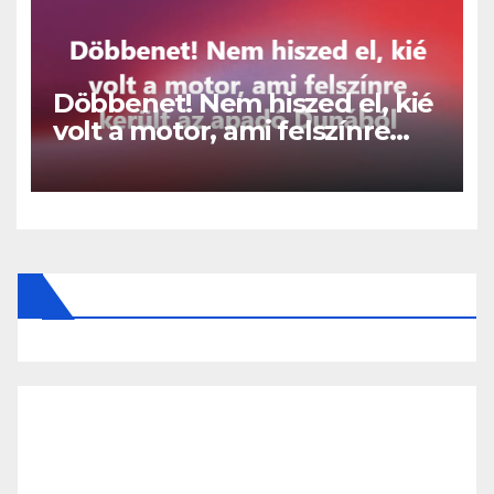
Döbbenet! Nem hiszed el, kié
volt a motor, ami felszínre
került az apadó Dunából