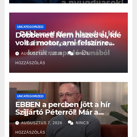
UNCATEGORIZED
Döbbenet! Nem hiszed el, kié
volt a motor, ami felszínre
került az apadó Dunából
AUGUSZTUS 7, 2026
NINCS
HOZZÁSZÓLÁS
UNCATEGORIZED
EBBEN a percben jött a hír
Szijjártó Péterről! Már a
Budapesti Rendőr-
AUGUSZTUS 7, 2026
NINCS
főkapitányságon az ügye,
HOZZÁSZÓLÁS
miután…