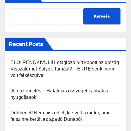
Keresés
Recent Posts
ÉLŐ! RENDKÍVÜLI! Letaglózó hírt kapott az ország!
Visszatérhet Sulyok Tamás!? – ERRE senki nem
volt felkészülve:
Jön az emelés – Hatalmas összeget kapnak a
nyugdíjasok!
Döbbenet! Nem hiszed el, kié volt a motor, ami
felszínre került az apadó Dunából