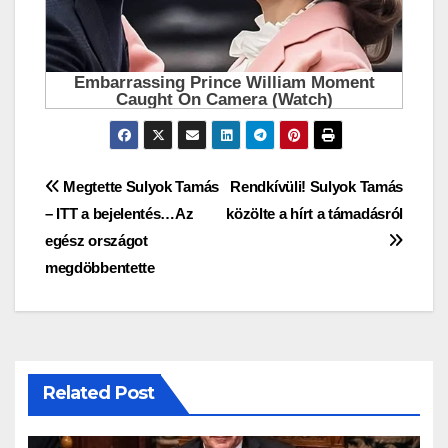
Bejegyzés
Megtette Sulyok Tamás
Rendkívüli! Sulyok Tamás
– ITT a bejelentés…Az
közölte a hírt a támadásról
navigáció
egész országot
megdöbbentette
Related Post