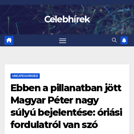
Skip
to
Celebhírek
content
UNCATEGORIZED
Ebben a pillanatban jött
Magyar Péter nagy
súlyú bejelentése: óriási
fordulatról van szó