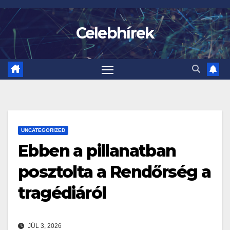
Skip
to
Celebhírek
content
UNCATEGORIZED
Ebben a pillanatban
posztolta a Rendőrség a
tragédiáról
JÚL 3, 2026