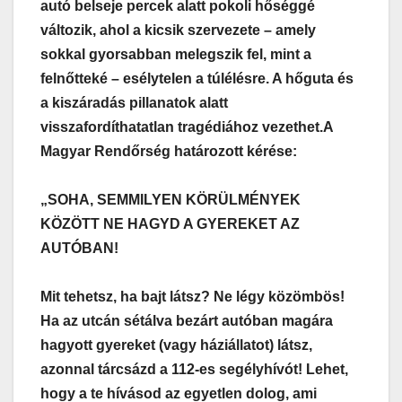
autó belseje percek alatt pokoli hőséggé
változik, ahol a kicsik szervezete – amely
sokkal gyorsabban melegszik fel, mint a
felnőtteké – esélytelen a túlélésre. A hőguta és
a kiszáradás pillanatok alatt
visszafordíthatatlan tragédiához vezethet.
A
Magyar Rendőrség határozott kérése:
„SOHA, SEMMILYEN KÖRÜLMÉNYEK
KÖZÖTT NE HAGYD A GYEREKET AZ
AUTÓBAN!
Mit tehetsz, ha bajt látsz? Ne légy közömbös!
Ha az utcán sétálva bezárt autóban magára
hagyott gyereket (vagy háziállatot) látsz,
azonnal tárcsázd a 112-es segélyhívót! Lehet,
hogy a te hívásod az egyetlen dolog, ami