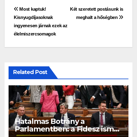
Bejegyzés
Most kaptuk!
Két szeretett postásunk is
Kisnyugdíjasoknak
meghalt a hőségben
navigáció
ingyenesen járnak ezek az
élelmiszercsomagok
Related Post
Hatalmas Botrány a
Parlamentben: a Fidesz ismét
kitett magáért!