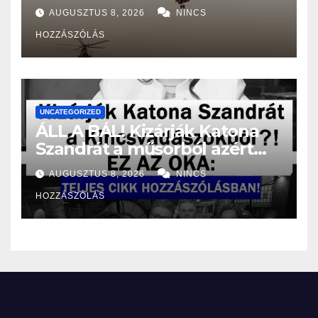
helikopterei, óriási a baj
AUGUSZTUS 8, 2026
NINCS
Magyarországon! – Kiadták a
HOZZÁSZÓLÁS
közleményt a lakosságnak:
UNCATEGORIZED
ÁLL A BÁL! Kizárják Katona
Szandrát a műsorból azért
amit tett?! – EZ AZ OKA:
AUGUSZTUS 8, 2026
NINCS
HOZZÁSZÓLÁS