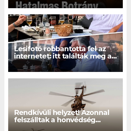
Lesifotó robbantotta fel az
internetet: itt találták meg az
eltűnt Orbán Viktort!
Rendkívüli helyzet! Azonnal
felszálltak a honvédség
helikopterei, óriási a baj