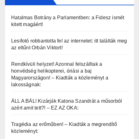
Hatalmas Botrány a Parlamentben: a Fidesz ismét
kitett magáért!
Lesifotó robbantotta fel az internetet: itt találták meg
az eltűnt Orbán Viktort!
Rendkívüli helyzet! Azonnal felszálltak a
honvédség helikopterei, óriási a baj
Magyarországon! – Kiadták a közleményt a
lakosságnak:
ÁLL A BÁL! Kizárják Katona Szandrát a műsorból
azért amit tett?! – EZ AZ OKA:
Tragédia az erőműben! – Kiadták a megrendítő
közleményt: