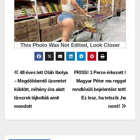
Bejegyzés
48 éves lett Oláh Ibolya
FRISS! 1 Perce érkezett !
– Megdöbbentő üzenetet
Magyar Péter ma reggel
navigáció
küldött, néhány óra alatt
rendkívüli bejelentést tett!
tízezrek lájkolták amit
Ez lesz, ha tetszik ,ha
mondott
nem!!