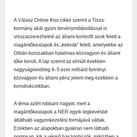
A Válasz Online friss cikke szerint a Tisza-
kormány akár gyors törvénymódosítással is
visszaszerezhetné az állami kontrollt azok felett a
magántőkealapok és „kekvák” felett, amelyekbe az
Orbán-korszakban hatalmas közvagyon és állami
tőke került. A lap szerint az elmúlt években
nagyságrendileg 4–5 ezer milliárd forintnyi
közvagyon és állami pénz jelent meg ezekben a
konstrukciókban.
A téma azért robbant nagyot, mert a
magántőkealapok a NER egyik legkevésbé
átlátható vagyonkezelési formájává váltak.
Ezekben az alapokban gyakran nem látható
pontosan, kik a végső haszonhúzók, miközben a