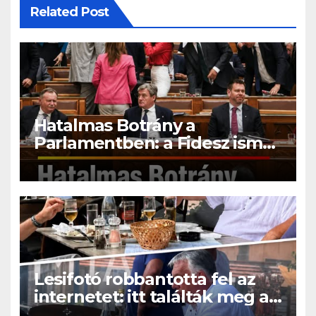
Related Post
Hatalmas Botrány a
Parlamentben: a Fidesz ismét
kitett magáért!
Lesifotó robbantotta fel az
internetet: itt találták meg az
eltűnt Orbán Viktort!