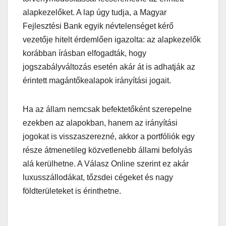
alapkezelőket. A lap úgy tudja, a Magyar
Fejlesztési Bank egyik névtelenséget kérő
vezetője hitelt érdemlően igazolta: az alapkezelők
korábban írásban elfogadták, hogy
jogszabályváltozás esetén akár át is adhatják az
érintett magántőkealapok irányítási jogait.
Ha az állam nemcsak befektetőként szerepelne
ezekben az alapokban, hanem az irányítási
jogokat is visszaszerezné, akkor a portfóliók egy
része átmenetileg közvetlenebb állami befolyás
alá kerülhetne. A Válasz Online szerint ez akár
luxusszállodákat, tőzsdei cégeket és nagy
földterületeket is érinthetne.