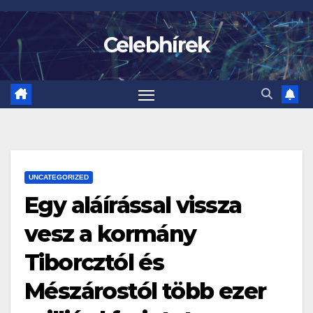
Skip
to
Celebhírek
content
UNCATEGORIZED
Egy aláírással vissza
vesz a kormány
Tiborcztól és
Mészárostól több ezer