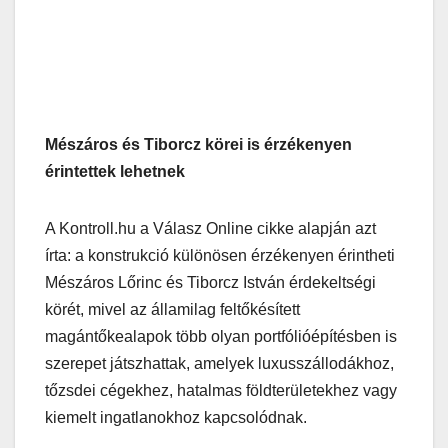
Mészáros és Tiborcz körei is érzékenyen
érintettek lehetnek
A Kontroll.hu a Válasz Online cikke alapján azt
írta: a konstrukció különösen érzékenyen érintheti
Mészáros Lőrinc és Tiborcz István érdekeltségi
körét, mivel az államilag feltőkésített
magántőkealapok több olyan portfólióépítésben is
szerepet játszhattak, amelyek luxusszállodákhoz,
tőzsdei cégekhez, hatalmas földterületekhez vagy
kiemelt ingatlanokhoz kapcsolódnak.