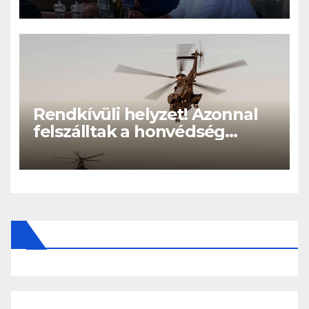
Rendkívüli helyzet! Azonnal
felszálltak a honvédség
helikopterei, óriási a baj
Magyarországon! – Kiadták a
közleményt a lakosságnak: