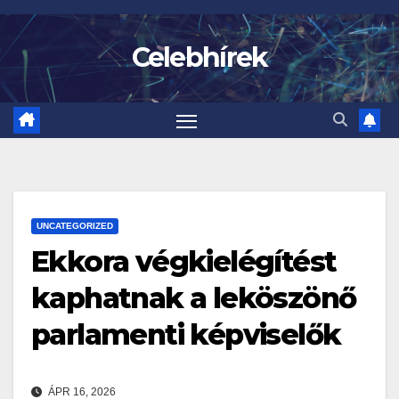
Skip
to
Celebhírek
content
UNCATEGORIZED
Ekkora végkielégítést
kaphatnak a leköszönő
parlamenti képviselők
ÁPR 16, 2026