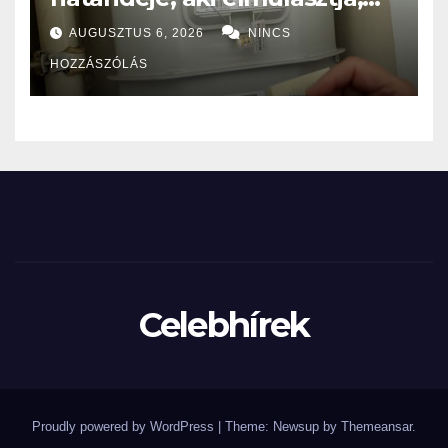
nagy bajba kerülhet!
AUGUSZTUS 6, 2026
NINCS
HOZZÁSZÓLÁS
Celebhírek
Proudly powered by WordPress
|
Theme: Newsup by
Themeansar
.