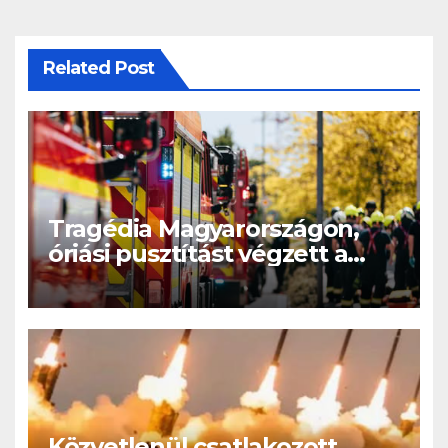
Related Post
Tragédia Magyarországon,
óriási pusztítást végzett a
tűzvész: leégett házak,
menekülő emberek – videó
Közvetlenül csatlakozott