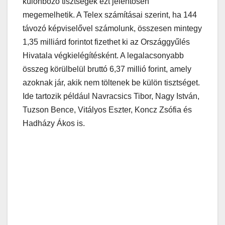
különböző tisztségek ezt jelentősen
megemelhetik. A Telex számításai szerint, ha 144
távozó képviselővel számolunk, összesen mintegy
1,35 milliárd forintot fizethet ki az Országgyűlés
Hivatala végkielégítésként. A legalacsonyabb
összeg körülbelül bruttó 6,37 millió forint, amely
azoknak jár, akik nem töltenek be külön tisztséget.
Ide tartozik például Navracsics Tibor, Nagy István,
Tuzson Bence, Vitályos Eszter, Koncz Zsófia és
Hadházy Ákos is.