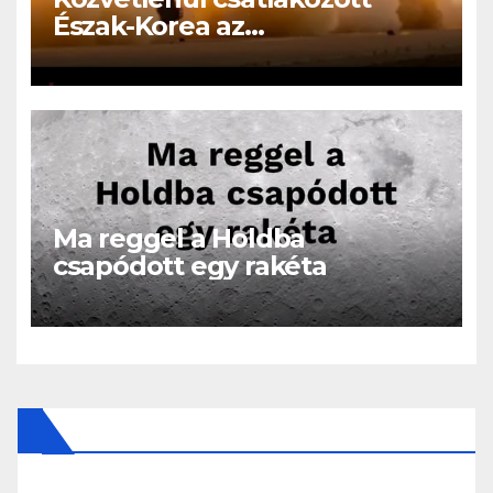
Észak-Korea az
Oroszországban folyó
háborúhoz!
Ma reggel a Holdba
csapódott egy rakéta