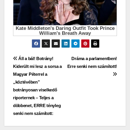
Bejegyzés
Áll a bál! Botrány!
Dráma a parlamentben!
Kiderült mi lesz a sorsa a
Erre senki nem számított!
navigáció
Magyar Péterrel a
„köztévében”
botrányosan viselkedő
riporternek – Teljes a
döbbenet, ERRE tényleg
senki nem számított: