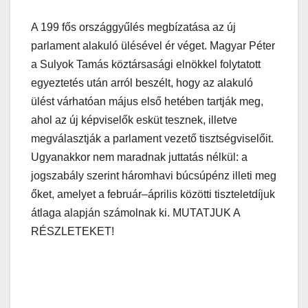
A 199 fős országgyűlés megbízatása az új
parlament alakuló ülésével ér véget. Magyar Péter
a Sulyok Tamás köztársasági elnökkel folytatott
egyeztetés után arról beszélt, hogy az alakuló
ülést várhatóan május első hetében tartják meg,
ahol az új képviselők esküt tesznek, illetve
megválasztják a parlament vezető tisztségviselőit.
Ugyanakkor nem maradnak juttatás nélkül: a
jogszabály szerint háromhavi búcsúpénz illeti meg
őket, amelyet a február–április közötti tiszteletdíjuk
átlaga alapján számolnak ki. MUTATJUK A
RÉSZLETEKET!