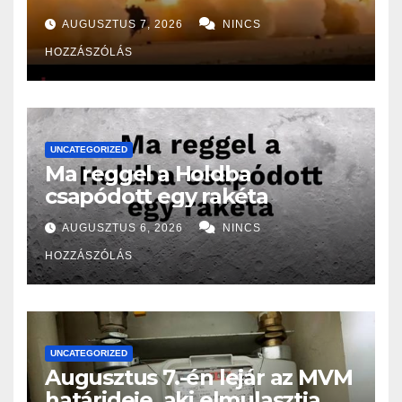
Oroszországban folyó
AUGUSZTUS 7, 2026
NINCS
háborúhoz!
HOZZÁSZÓLÁS
UNCATEGORIZED
Ma reggel a Holdba
csapódott egy rakéta
AUGUSZTUS 6, 2026
NINCS
HOZZÁSZÓLÁS
UNCATEGORIZED
Augusztus 7.-én lejár az MVM
határideje, aki elmulasztja,