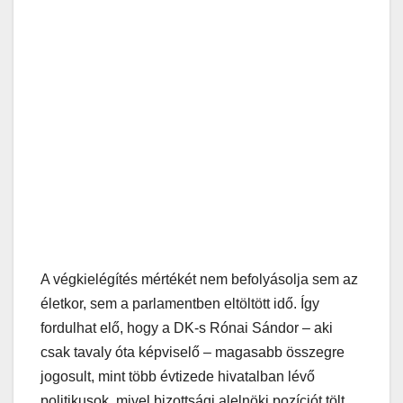
A végkielégítés mértékét nem befolyásolja sem az
életkor, sem a parlamentben eltöltött idő. Így
fordulhat elő, hogy a DK-s Rónai Sándor – aki
csak tavaly óta képviselő – magasabb összegre
jogosult, mint több évtizede hivatalban lévő
politikusok, mivel bizottsági alelnöki pozíciót tölt