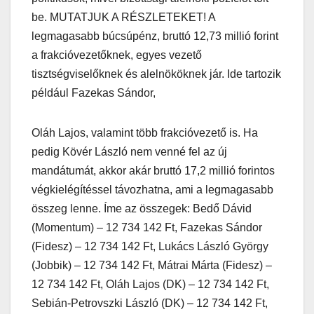
be. MUTATJUK A RÉSZLETEKET! A
legmagasabb búcsúpénz, bruttó 12,73 millió forint
a frakcióvezetőknek, egyes vezető
tisztségviselőknek és alelnököknek jár. Ide tartozik
például Fazekas Sándor,
Oláh Lajos, valamint több frakcióvezető is. Ha
pedig Kövér László nem venné fel az új
mandátumát, akkor akár bruttó 17,2 millió forintos
végkielégítéssel távozhatna, ami a legmagasabb
összeg lenne. Íme az összegek: Bedő Dávid
(Momentum) – 12 734 142 Ft, Fazekas Sándor
(Fidesz) – 12 734 142 Ft, Lukács László György
(Jobbik) – 12 734 142 Ft, Mátrai Márta (Fidesz) –
12 734 142 Ft, Oláh Lajos (DK) – 12 734 142 Ft,
Sebián-Petrovszki László (DK) – 12 734 142 Ft,