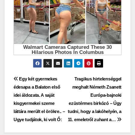
Bejegyzés
Egy két gyermekes
Tragikus hirtelenséggel
édesapa a Balaton első
meghalt Németh Zsanett
navigáció
idei áldozata. A saját
Európa-bajnoki
kisgyermekei szeme
ezüstérmes birkózó – Úgy
láttára merült el örökre.. –
tudni, hogy a lakóhelyén, a
Ugye tudjátok, ki volt Ő:
11. emeletről zuhant a…