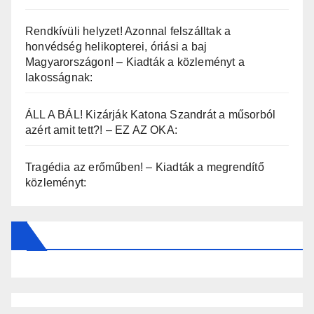
Rendkívüli helyzet! Azonnal felszálltak a
honvédség helikopterei, óriási a baj
Magyarországon! – Kiadták a közleményt a
lakosságnak:
ÁLL A BÁL! Kizárják Katona Szandrát a műsorból
azért amit tett?! – EZ AZ OKA:
Tragédia az erőműben! – Kiadták a megrendítő
közleményt: