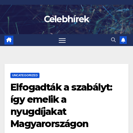
Skip
to
Celebhírek
content
UNCATEGORIZED
Elfogadták a szabályt:
így emelik a
nyugdíjakat
Magyarországon