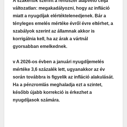
A szakértők szerint a rendszer alapvető célja
változatlan: megakadályozni, hogy az infláció
miatt a nyugdíjak elértéktelenedjenek. Bár a
tényleges emelés mértéke évről évre eltérhet, a
szabályok szerint az államnak akkor is
korrigálnia kell, ha az árak a vártnál
gyorsabban emelkednek.
v A 2026-os évben a januári nyugdíjemelés
mértéke 3,6 százalék lett, ugyanakkor az év
során továbbra is figyelik az infláció alakulását.
Ha a pénzromlás meghaladja ezt a szintet,
később újabb korrekció is érkezhet a
nyugdíjasok számára.