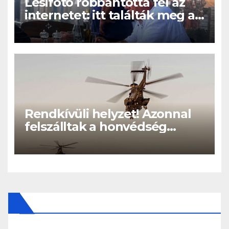
Lesifotó robbantotta fel az
internetet: itt találták meg az
eltűnt Orbán Viktort!
Rendkívüli helyzet! Azonnal
felszálltak a honvédség
helikopterei, óriási a baj
Magyarországon! – Kiadták a
közleményt a lakosságnak: