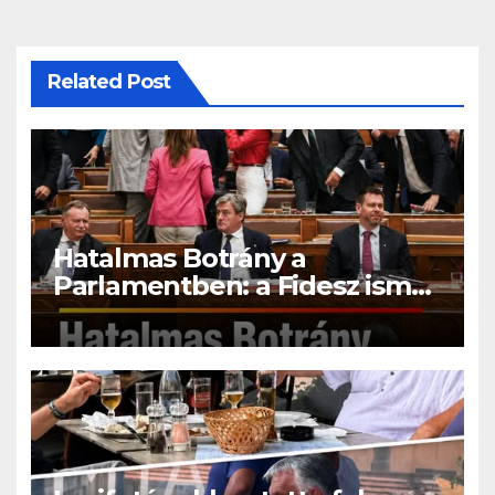
Related Post
Hatalmas Botrány a
Parlamentben: a Fidesz ismét
kitett magáért!