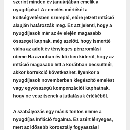
szerint minden év januárjában emelik a
nyugdíjakat. Az emelés mértékét a
költségvetésben szereplő, előre jelzett infláció
alapján határozzák meg. Ez azt jelenti, hogy a
nyugdíjasok már az év elején magasabb
összeget kapnak, még azelőtt, hogy ismertté
válna az adott év tényleges pénzromlási
üteme.
Ha azonban év közben kiderül, hogy az
infláció magasabb lett a korábban becsültnél,
akkor korrekció következhet. Ilyenkor a
nyugdíjasok novemberben kiegészítő emelést
vagy egyösszegű kompenzációt kaphatnak,
hogy ne veszítsenek a juttatásuk értékéből.
A szabályozás egy másik fontos eleme a
nyugdíjas infláció fogalma. Ez azért lényeges,
mert az idősebb korosztály fogyasztási