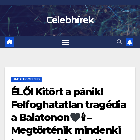
Skip
to
Celebhírek
content
UNCATEGORIZED
ÉLŐ! Kitört a pánik!
Felfoghatatlan tragédia
a Balatonon
🕯 –
Megtörténik mindenki