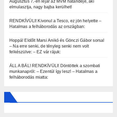
Augusztus 7.-én lejár az MVM határideje, aki
elmulasztja, nagy bajba kerülhet!
RENDKÍVÜLI! Kivonul a Tesco, ez jön helyette –
Hatalmas a felháborodás az országban:
Hoppá! Eldőlt Marsi Anikó és Gönczi Gábor sorsa!
– Na erre senki, de tényleg senki nem volt
felkészülve: – EZ vár rájuk:
ÁLL A BÁL! RENDKÍVÜLI! Döntöttek a szombati
munkanapról: – Ezentúl így lesz! – Hatalmas a
felháborodás miatta: