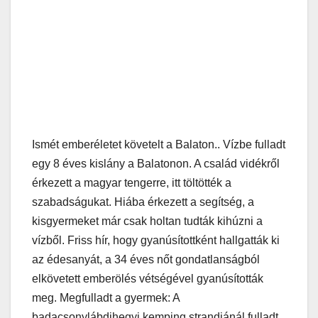
Ismét emberéletet követelt a Balaton.. Vízbe fulladt
egy 8 éves kislány a Balatonon. A család vidékről
érkezett a magyar tengerre, itt töltötték a
szabadságukat. Hiába érkezett a segítség, a
kisgyermeket már csak holtan tudták kihúzni a
vízből. Friss hír, hogy gyanúsítottként hallgatták ki
az édesanyát, a 34 éves nőt gondatlanságból
elkövetett emberölés vétségével gyanúsították
meg. Megfulladt a gyermek: A
badacsonylábdihegyi kemping strandjánál fulladt