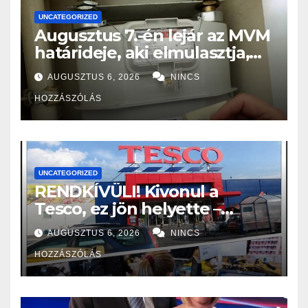
UNCATEGORIZED
Augusztus 7.-én lejár az MVM
határideje, aki elmulasztja,
nagy bajba kerülhet!
AUGUSZTUS 6, 2026
NINCS
HOZZÁSZÓLÁS
UNCATEGORIZED
RENDKÍVÜLI! Kivonul a
Tesco, ez jön helyette –
Hatalmas a felháborodás az
AUGUSZTUS 6, 2026
NINCS
országban:
HOZZÁSZÓLÁS