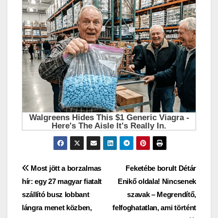
Bejegyzés
Most jött a borzalmas
Feketébe borult Détár
hír: egy 27 magyar fiatalt
Enikő oldala! Nincsenek
navigáció
szállító busz lobbant
szavak – Megrendítő,
lángra menet közben,
felfoghatatlan, ami történt