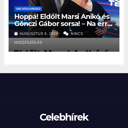
UNCATEGORIZED
Hoppá! Eldőlt Marsi Anikó és
Gönczi Gábor sorsa! – Na erre
senki, de tényleg senki nem
AUGUSZTUS 6, 2026
NINCS
volt felkészülve: – EZ vár
HOZZÁSZÓLÁS
rájuk:
Celebhírek