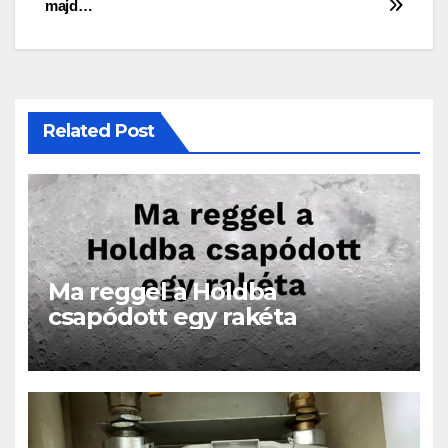
majd…
Related Post
Ma reggel a Holdba
csapódott egy rakéta