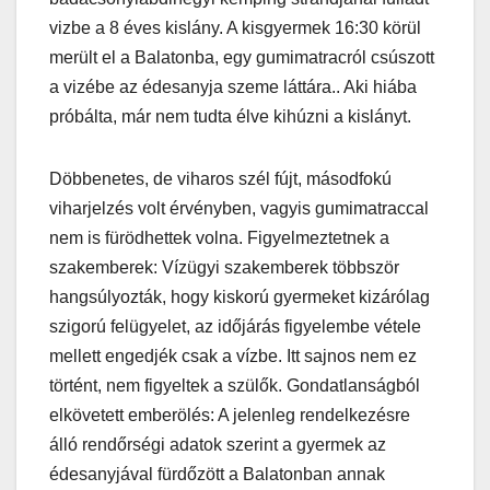
vizbe a 8 éves kislány. A kisgyermek 16:30 körül
merült el a Balatonba, egy gumimatracról csúszott
a vizébe az édesanyja szeme láttára.. Aki hiába
próbálta, már nem tudta élve kihúzni a kislányt.
Döbbenetes, de viharos szél fújt, másodfokú
viharjelzés volt érvényben, vagyis gumimatraccal
nem is fürödhettek volna. Figyelmeztetnek a
szakemberek: Vízügyi szakemberek többször
hangsúlyozták, hogy kiskorú gyermeket kizárólag
szigorú felügyelet, az időjárás figyelembe vétele
mellett engedjék csak a vízbe. Itt sajnos nem ez
történt, nem figyeltek a szülők. Gondatlanságból
elkövetett emberölés: A jelenleg rendelkezésre
álló rendőrségi adatok szerint a gyermek az
édesanyjával fürdőzött a Balatonban annak