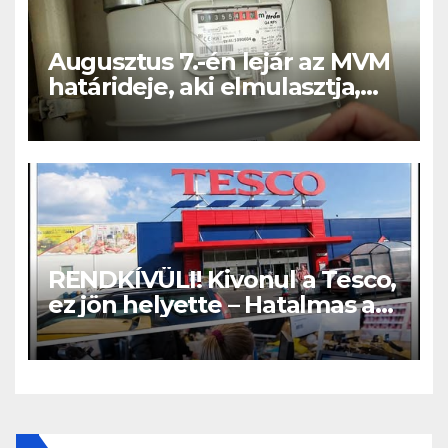
Augusztus 7.-én lejár az MVM
határideje, aki elmulasztja,
nagy bajba kerülhet!
RENDKÍVÜLI! Kivonul a Tesco,
ez jön helyette – Hatalmas a
felháborodás az országban: