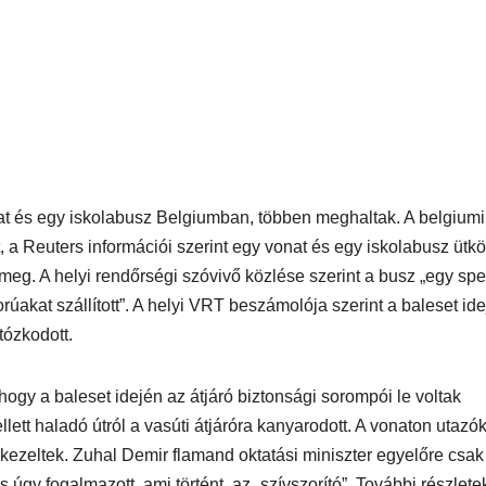
nat és egy iskolabusz Belgiumban, többen meghaltak. A belgiumi
 a Reuters információi szerint egy vonat és egy iskolabusz ütkö
t meg. A helyi rendőrségi szóvivő közlése szerint a busz „egy spe
orúakat szállított”. A helyi VRT beszámolója szerint a baleset id
tózkodott.
hogy a baleset idején az átjáró biztonsági sorompói le voltak
ett haladó útról a vasúti átjáróra kanyarodott. A vonaton utazó
 kezeltek. Zuhal Demir flamand oktatási miniszter egyelőre csak
s úgy fogalmazott, ami történt, az „szívszorító”. További részlete