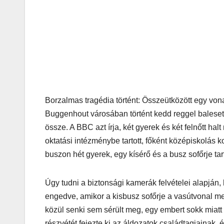
Borzalmas tragédia történt: Összeütközött egy vo
Buggenhout városában történt kedd reggel baleset,
össze. A BBC azt írja, két gyerek és két felnőtt hal
oktatási intézménybe tartott, főként középiskolás k
buszon hét gyerek, egy kísérő és a busz sofőrje tar
Úgy tudni a biztonsági kamerák felvételei alapján, 
engedve, amikor a kisbusz sofőrje a vasútvonal mell
közül senki sem sérült meg, egy embert sokk miatt
részvétét fejezte ki az áldozatok családtagjainak, é