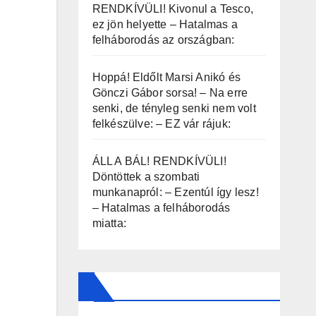
RENDKÍVÜLI! Kivonul a Tesco,
ez jön helyette – Hatalmas a
felháborodás az országban:
Hoppá! Eldőlt Marsi Anikó és
Gönczi Gábor sorsa! – Na erre
senki, de tényleg senki nem volt
felkészülve: – EZ vár rájuk:
ÁLL A BÁL! RENDKÍVÜLI!
Döntöttek a szombati
munkanapról: – Ezentúl így lesz!
– Hatalmas a felháborodás
miatta: