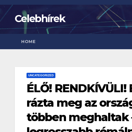
Skip
to
Celebhírek
content
HOME
UNCATEGORIZED
ÉLŐ! RENDKÍVÜLI! 
rázta meg az orszá
többen meghaltak 
legrosszabb rémálm