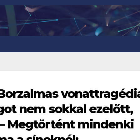
Borzalmas vonattragédi
got nem sokkal ezelőtt,
– Megtörtént mindenki
a a síneknél: