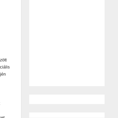
zött
ciális
ején
k
ket