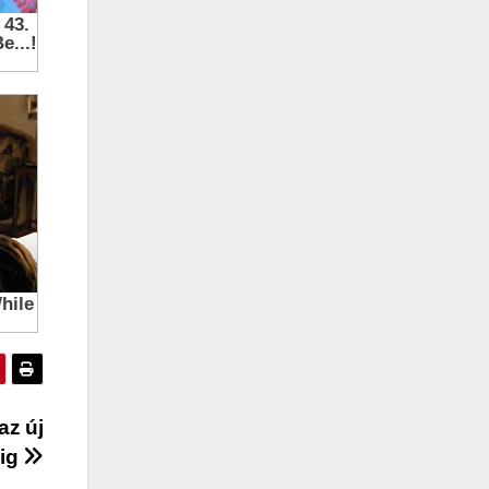
az új
dig