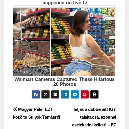
Bejegyzés
Magyar Péter EZT
Teljes a döbbenet! ÍGY
közölte Sulyok Tamásról
találtak rá, azonnal
navigáció
cselekedni kellett! – EZ