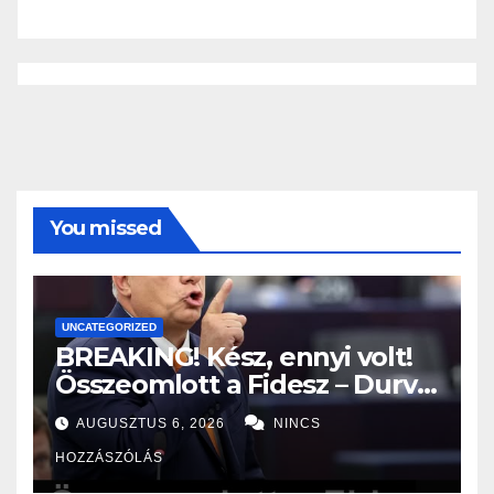
You missed
UNCATEGORIZED
BREAKING! Kész, ennyi volt!
Összeomlott a Fidesz – Durva,
ami most történik! –
AUGUSZTUS 6, 2026
NINCS
MUTATJUK:
HOZZÁSZÓLÁS