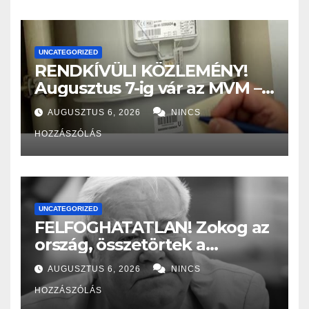
UNCATEGORIZED
RENDKÍVÜLI KÖZLEMÉNY!
Augusztus 7-ig vár az MVM –
Aki nem rögzíti a
AUGUSZTUS 6, 2026
NINCS
mérőállását, nagy bajba
HOZZÁSZÓLÁS
kerülhet! – EZT kell tenni:
UNCATEGORIZED
FELFOGHATATLAN! Zokog az
ország, összetörtek a
rajongók: Most jelentették
AUGUSZTUS 6, 2026
NINCS
be a szomorú hírt Gálvölgyi
HOZZÁSZÓLÁS
Jánosról