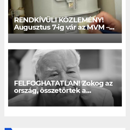
RENDKÍVÜLI KÖZLEMÉNY!
Augusztus 7-ig vár az MVM –
Aki nem rögzíti a mérőállását,
nagy bajba kerülhet! – EZT
kell tenni:
FELFOGHATATLAN! Zokog az
ország, összetörtek a
rajongók: Most jelentették be
a szomorú hírt Gálvölgyi
Jánosról