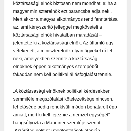
köztársasági elnök biztosan nem mondhat le: ha a
magyar miniszterelnök ezt parancsba adja neki.
Mert akkor a magyar alkotmányos rend fenntartása
az, ami kényszerítő jelleggel megköveteli a
köztársasági elnök hivatalban maradását –
jelentette ki a köztársasági elnök. Az államfő úgy
vélekedett, a miniszterelnök olyan ügyeket ró fel
neki, amelyekben szerinte a köztársasági
elnöknek éppen alkotmányos szerepéből
fakadóan nem kell politikai állásfoglalást tennie.
„A köztársasági elnöknek politikai kérdésekben
semmiféle megszólalási kötelezettsége nincsen,
lehetősége pedig rendkívüli módon behatárolt épp
amiatt, mert ki kell fejeznie a nemzet egységét” –
hangsúlyozta a Mandiner szemléje szerint.
„Kizárólag politikai megfontolások alapján