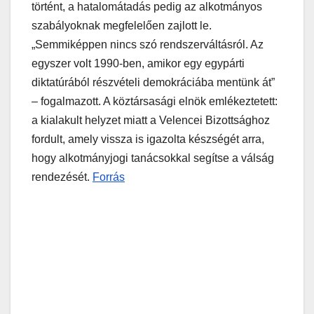
történt, a hatalomátadás pedig az alkotmányos
szabályoknak megfelelően zajlott le.
„Semmiképpen nincs szó rendszerváltásról. Az
egyszer volt 1990-ben, amikor egy egypárti
diktatúrából részvételi demokráciába mentünk át”
– fogalmazott. A köztársasági elnök emlékeztetett:
a kialakult helyzet miatt a Velencei Bizottsághoz
fordult, amely vissza is igazolta készségét arra,
hogy alkotmányjogi tanácsokkal segítse a válság
rendezését.
Forrás