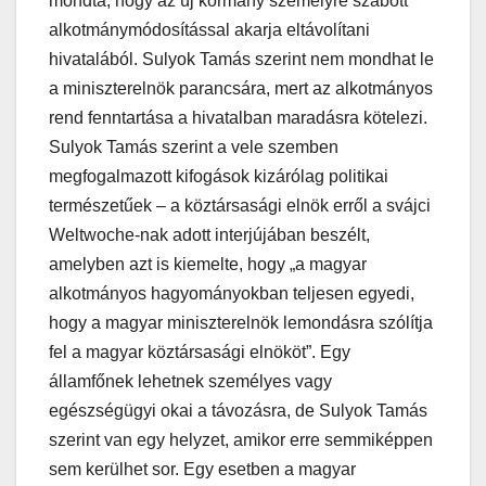
mondta, hogy az új kormány személyre szabott
alkotmánymódosítással akarja eltávolítani
hivatalából. Sulyok Tamás szerint nem mondhat le
a miniszterelnök parancsára, mert az alkotmányos
rend fenntartása a hivatalban maradásra kötelezi.
Sulyok Tamás szerint a vele szemben
megfogalmazott kifogások kizárólag politikai
természetűek – a köztársasági elnök erről a svájci
Weltwoche-nak adott interjújában beszélt,
amelyben azt is kiemelte, hogy „a magyar
alkotmányos hagyományokban teljesen egyedi,
hogy a magyar miniszterelnök lemondásra szólítja
fel a magyar köztársasági elnököt”. Egy
államfőnek lehetnek személyes vagy
egészségügyi okai a távozásra, de Sulyok Tamás
szerint van egy helyzet, amikor erre semmiképpen
sem kerülhet sor. Egy esetben a magyar