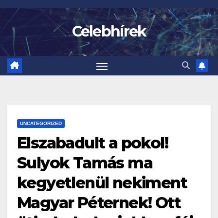
Skip
to
Celebhírek
content
UNCATEGORIZED
Elszabadult a pokol!
Sulyok Tamás ma
kegyetlenül nekiment
Magyar Péternek! Ott