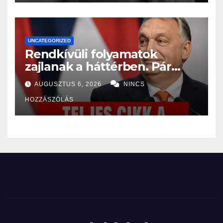
UNCATEGORIZED
Rendkívüli folyamatok
zajlanak a háttérben. Pár
napon belül újra Orbán
AUGUSZTUS 6, 2026
NINCS
Viktor lehet a
HOZZÁSZÓLÁS
miniszterelnök? – EZ történt: