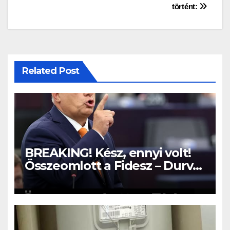
történt:
Related Post
BREAKING! Kész, ennyi volt!
Összeomlott a Fidesz – Durva,
ami most történik! –
MUTATJUK: