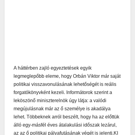
A háttérben zajló egyeztetések egyik
legmeglepőbb eleme, hogy Orbán Viktor már saját
politikai visszavonulásának lehetőségét is reális
forgatókönyvként kezeli. Informátorok szerint a
leköszönő miniszterelnök úgy látja: a valódi
megújulásnak már az ő személye is akadálya
lehet. Többeknek arról beszélt, hogy ha az előttük
álló egy-másfél éves átalakulási időszak lezárul,
az az ő politikai pályafutásának végét is jelenti.KI