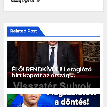
tömeg egyszerűen…
Related Post
ÉLŐ! RENDKÍVÜLI! Letaglózó
hírt kapott az ország!
Visszatérhet Sulyok Tamás!? –
ERRE senki nem volt
felkészülve: