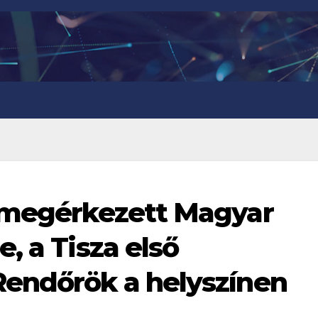
r megérkezett Magyar
, a Tisza első
Rendőrök a helyszínen