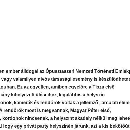
ven ember álldogál az Ópusztaszeri Nemzeti Történeti Emlék
vő vagy valamilyen nívós társasági esemény is készülődhetn
puban. Ez az egyetlen, amiben egyelőre a Tisza első
ány kihelyezett üléseihez, legalábbis a helyszín
rdonok, kamerák és rendőrök voltak a jellemző „arculati ele
 A rendőrök most is megvannak, Magyar Péter első,
 kordonok nincsenek, a helyszínt akadály nélkül meg lehet
.
Hogy egy privát party helyszínén járunk, azt a kis bekötőút