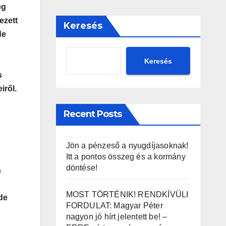
eg
ezett
Keresés
de
Keresés
s
iről.
Recent Posts
Jön a pénzeső a nyugdíjasoknak!
Itt a pontos összeg és a kormány
döntése!
n
MOST TÖRTÉNIK! RENDKÍVÜLI
de
FORDULAT: Magyar Péter
nagyon jó hírt jelentett be! –