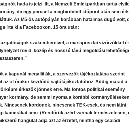
gírók hada is jelzi. Itt, a Nemzeti Emlékparkban tartja elvil
ormány, de egy perccel a meghirdetett időpont után sem érk
láttuk. Az M5-ös autópályán korábban hatalmas dugó volt, 
a írta ki a Facebookon, 15 óra után:
azgatóságok szakembereivel, a marispusztai vízőrzőkkel é
yhelyzet rövid, közép és hosszú távú megoldási lehetősége
sztaszeren.”
k a kapunál megállítják, a szervezők tájékoztatása szerint
ot az öt órakor kezdődő sajtótájékoztatóhoz. Addig marad a
örképre érkezők jönnek erre. Ma fontos politikai esemény
 magyar kormány, de semmi nyoma a korábbi kormányüléseke
k. Nincsenek kordonok, nincsenek TEK-esek, és nem látni
ági kamerákat sem. (Rendőrök azért vannak természetesen, 
ikszerű hangulat adja azt az érzetet, mintha egy családi