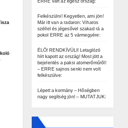
ERRE várt az egész ország:
Felkészülni! Kegyetlen, ami jön!
Már itt van a radaron: Viharos
Tisza
széllel és jégesővel szakad rá a
pokol ERRE az 5 vármegyére:
ÉLŐ! RENDKÍVÜLI! Letaglózó
rkoló
hírt kapott az ország! Most jött a
r
bejelentés a paksi atomerőműről!
– ERRE sajnos senki nem volt
felkészülve:
Lépett a kormány – Hőségben
nagy segítség jön! – MUTATJUK: