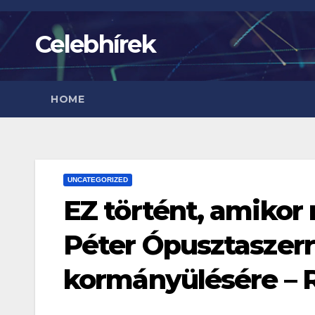
Skip
to
Celebhírek
content
HOME
UNCATEGORIZED
EZ történt, amiko
Péter Ópusztaszerre
kormányülésére – 