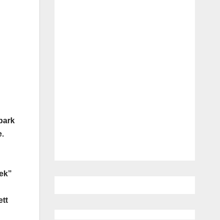
park
e.
mek”
ett