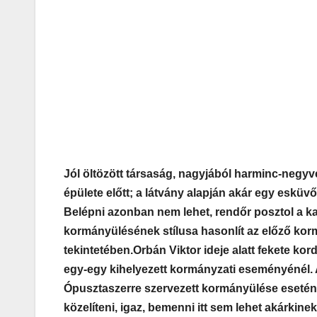
Jól öltözött társaság, nagyjából harminc-negy
épülete előtt; a látvány alapján akár egy eskü
Belépni azonban nem lehet, rendőr posztol a ka
kormányülésének stílusa hasonlít az előző korm
tekintetében.
Orbán Viktor ideje alatt fekete ko
egy-egy kihelyezett kormányzati eseményénél.
Ópusztaszerre szervezett kormányülése esetén,
közelíteni, igaz, bemenni itt sem lehet akárkinek