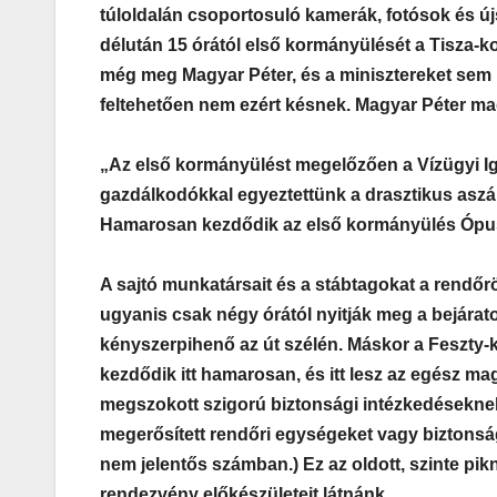
túloldalán csoportosuló kamerák, fotósok és újsá
délután 15 órától első kormányülését a Tisza-k
még meg Magyar Péter, és a minisztereket sem 
feltehetően nem ezért késnek. Magyar Péter mag
„Az első kormányülést megelőzően a Vízügyi Ig
gazdálkodókkal egyeztettünk a drasztikus aszál
Hamarosan kezdődik az első kormányülés Ópu
A sajtó munkatársait és a stábtagokat a rendőrö
ugyanis csak négy órától nyitják meg a bejárat
kényszerpihenő az út szélén. Máskor a Feszty-k
kezdődik itt hamarosan, és itt lesz az egész
megszokott szigorú biztonsági intézkedésekne
megerősített rendőri egységeket vagy biztons
nem jelentős számban.) Ez az oldott, szinte pikn
rendezvény előkészületeit látnánk.