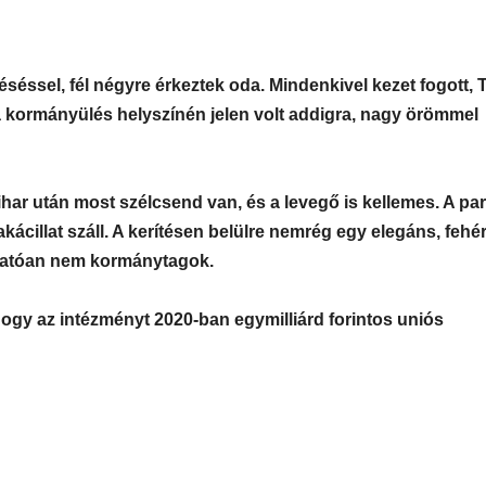
éséssel, fél négyre érkeztek oda. Mindenkivel kezet fogott, 
i a kormányülés helyszínén jelen volt addigra, nagy örömmel
vihar után most szélcsend van, és a levegő is kellemes. A pa
kácillat száll. A kerítésen belülre nemrég egy elegáns, fehé
thatóan nem kormánytagok.
 hogy az intézményt 2020-ban egymilliárd forintos uniós