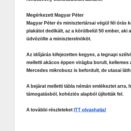
Megérkezett Magyar Péter
Magyar Péter és minisztertársai végül fél órás k
plakátot dedikált, az a körülbelül 50 ember, ak
üdvözölte a miniszterelnököt.
Az időjárás kifejezetten kegyes, a tegnapi szél
melletti akácos éppen virágba borult, kellemes a
Mercedes mikrobusz is befordult, de utasai lá
A bejárat melletti tábla némán emlékeztet arra,
támogatásból, kohéziós alapból újították fel.
A további részleteket
ITT olvashatja!