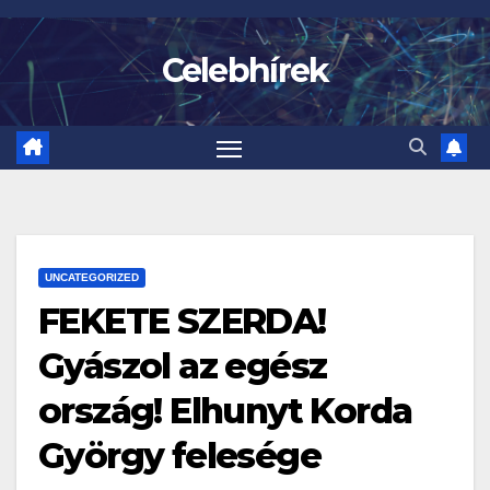
Skip
to
Celebhírek
content
UNCATEGORIZED
FEKETE SZERDA!
Gyászol az egész
ország! Elhunyt Korda
György felesége