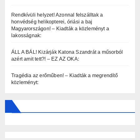
Rendkívüli helyzet! Azonnal felszálltak a
honvédség helikopterei, óriási a baj
Magyarországon! – Kiadták a közleményt a
lakosságnak:
ÁLL A BÁL! Kizárják Katona Szandrát a műsorból
azért amit tett?! – EZ AZ OKA:
Tragédia az erőműben! – Kiadták a megrendítő
közleményt: