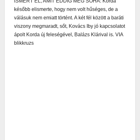
ISMERT EL, AMIT EDDIG MÉG SOHA: Korda
később elismerte, hogy nem volt hűséges, de a
válásuk nem emiatt történt. A két fél között a baráti
viszony megmaradt, sőt, Kovács Iby jó kapcsolatot
ápolt Korda új feleségével, Balázs Klárival is. VIA
blikkruzs