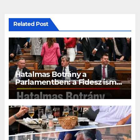
Related Post
Hatalmas Botrány a
Parlamentben: a Fidesz ismét
kitett magáért!