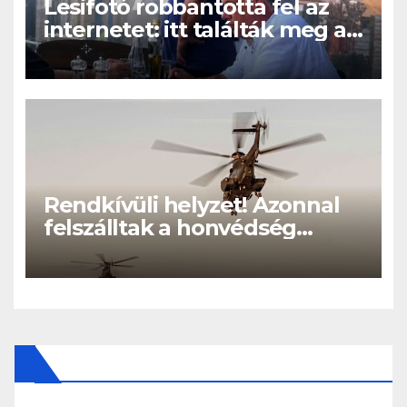
Lesifotó robbantotta fel az
internetet: itt találták meg az
eltűnt Orbán Viktort!
Rendkívüli helyzet! Azonnal
felszálltak a honvédség
helikopterei, óriási a baj
Magyarországon! – Kiadták a
közleményt a lakosságnak: