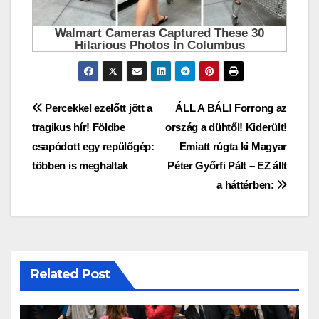
Bejegyzés
Percekkel ezelőtt jött a
ÁLL A BÁL! Forrong az
tragikus hír! Földbe
ország a dühtől! Kiderült!
navigáció
csapódott egy repülőgép:
Emiatt rúgta ki Magyar
többen is meghaltak
Péter Győrfi Pált – EZ állt
a háttérben:
Related Post