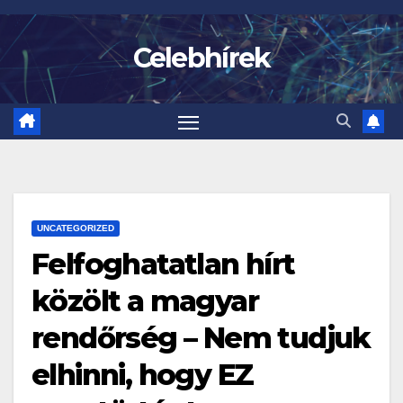
Skip
to
Celebhírek
content
UNCATEGORIZED
Felfoghatatlan hírt
közölt a magyar
rendőrség – Nem tudjuk
elhinni, hogy EZ