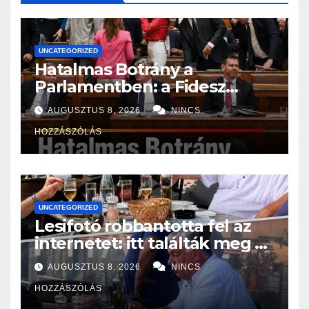
UNCATEGORIZED
Hatalmas Botrány a
Parlamentben: a Fidesz
ismét kitett magáért!
AUGUSZTUS 8, 2026
NINCS
HOZZÁSZÓLÁS
UNCATEGORIZED
Lesifotó robbantotta fel az
internetet: itt találták meg az
eltűnt Orbán Viktort!
AUGUSZTUS 8, 2026
NINCS
HOZZÁSZÓLÁS