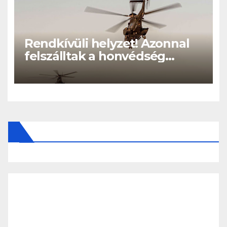
Rendkívüli helyzet! Azonnal
felszálltak a honvédség
helikopterei, óriási a baj
Magyarországon! – Kiadták a
közleményt a lakosságnak: