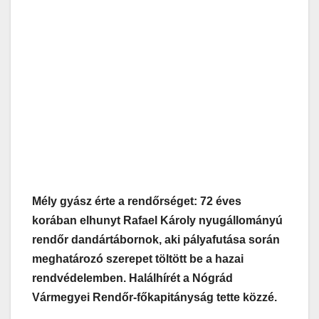
Mély gyász érte a rendőrséget: 72 éves
korában elhunyt Rafael Károly nyugállományú
rendőr dandártábornok, aki pályafutása során
meghatározó szerepet töltött be a hazai
rendvédelemben. Halálhírét a Nógrád
Vármegyei Rendőr-főkapitányság tette közzé.