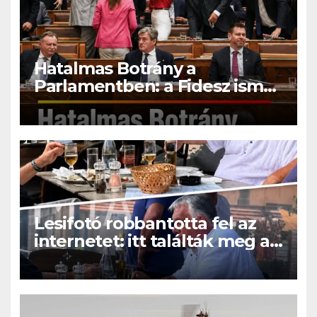
Hatalmas Botrány a
Parlamentben: a Fidesz ismét
kitett magáért!
Lesifotó robbantotta fel az
internetet: itt találták meg az
eltűnt Orbán Viktort!