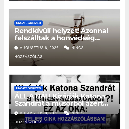
UNCATEGORIZED
Rendkívüli helyzet! Azonnal
felszálltak a honvédség
helikopterei, óriási a baj
AUGUSZTUS 8, 2026
NINCS
Magyarországon! – Kiadták a
HOZZÁSZÓLÁS
közleményt a lakosságnak:
UNCATEGORIZED
ÁLL A BÁL! Kizárják Katona
Szandrát a műsorból azért
amit tett?! – EZ AZ OKA:
AUGUSZTUS 8, 2026
NINCS
HOZZÁSZÓLÁS