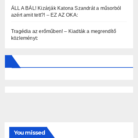
ÁLL A BÁL! Kizárják Katona Szandrát a műsorból
azért amit tett?! – EZ AZ OKA:
Tragédia az erőműben! – Kiadták a megrendítő
közleményt:
You missed