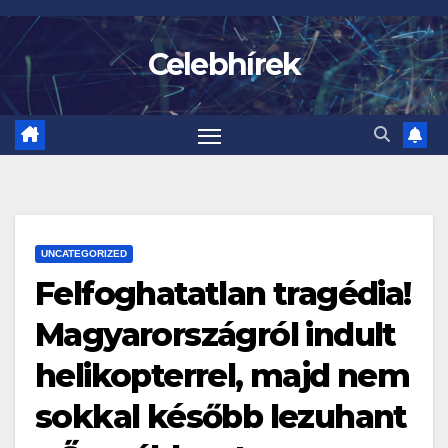
Skip
to
Celebhírek
content
UNCATEGORIZED
Felfoghatatlan tragédia!
Magyarországról indult
helikopterrel, majd nem
sokkal később lezuhant