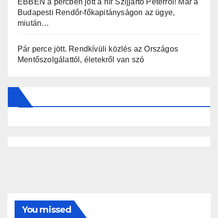
EBBEN a percben jött a hír Szijjártó Péterről! Már a
Budapesti Rendőr-főkapitányságon az ügye,
miután…
Pár perce jött. Rendkívüli közlés az Országos
Mentőszolgálattól, életekről van szó
You missed