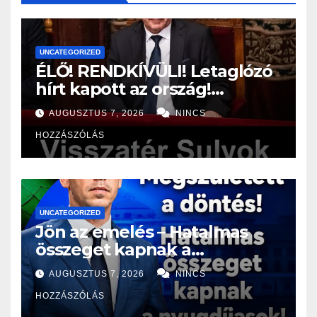
UNCATEGORIZED
ÉLŐ! RENDKÍVÜLI! Letaglózó
hírt kapott az ország!
Visszatérhet Sulyok Tamás!?
AUGUSZTUS 7, 2026
NINCS
– ERRE senki nem volt
HOZZÁSZÓLÁS
felkészülve:
UNCATEGORIZED
Jön az emelés – Hatalmas
összeget kapnak a
nyugdíjasok!
AUGUSZTUS 7, 2026
NINCS
HOZZÁSZÓLÁS