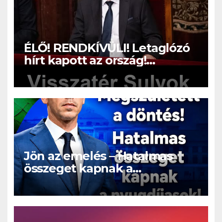
ÉLŐ! RENDKÍVÜLI! Letaglózó
hírt kapott az ország!
Visszatérhet Sulyok Tamás!? –
ERRE senki nem volt
felkészülve:
Jön az emelés – Hatalmas
összeget kapnak a
nyugdíjasok!