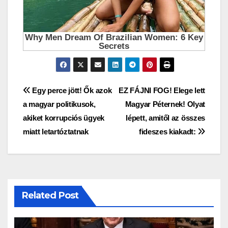
Bejegyzés
Egy perce jött! Ők azok
EZ FÁJNI FOG! Elege lett
a magyar politikusok,
Magyar Péternek! Olyat
navigáció
akiket korrupciós ügyek
lépett, amitől az összes
miatt letartóztatnak
fideszes kiakadt:
Related Post