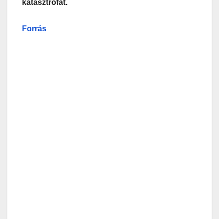
katasztrófát.
Forrás