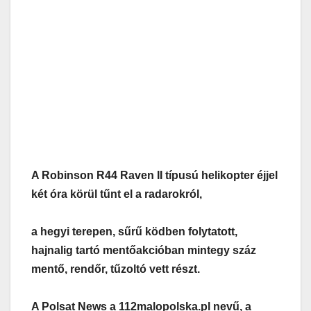
A Robinson R44 Raven II típusú helikopter éjjel
két óra körül tűnt el a radarokról,
a hegyi terepen, sűrű ködben folytatott,
hajnalig tartó mentőakcióban mintegy száz
mentő, rendőr, tűzoltó vett részt.
A Polsat News a 112malopolska.pl nevű, a