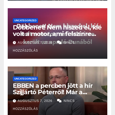
UNCATEGORIZED
Döbbenet! Nem hiszed el, kié
volt a motor, ami felszínre
került az apadó Dunából
AUGUSZTUS 7, 2026
NINCS
HOZZÁSZÓLÁS
UNCATEGORIZED
EBBEN a percben jött a hír
Szijjártó Péterről! Már a
Budapesti Rendőr-
AUGUSZTUS 7, 2026
NINCS
főkapitányságon az ügye,
HOZZÁSZÓLÁS
miután…