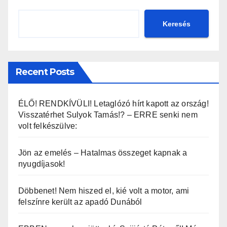
Keresés
Recent Posts
ÉLŐ! RENDKÍVÜLI! Letaglózó hírt kapott az ország!
Visszatérhet Sulyok Tamás!? – ERRE senki nem
volt felkészülve:
Jön az emelés – Hatalmas összeget kapnak a
nyugdíjasok!
Döbbenet! Nem hiszed el, kié volt a motor, ami
felszínre került az apadó Dunából