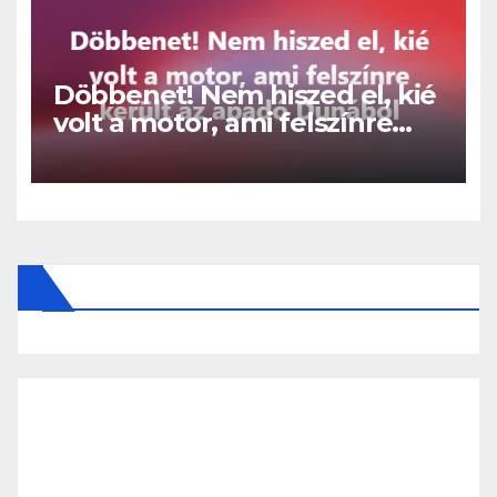
Döbbenet! Nem hiszed el, kié
volt a motor, ami felszínre
került az apadó Dunából