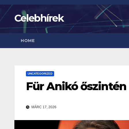
Skip
to
Celebhírek
content
HOME
UNCATEGORIZED
Für Anikó őszintén 
MÁRC 17, 2026