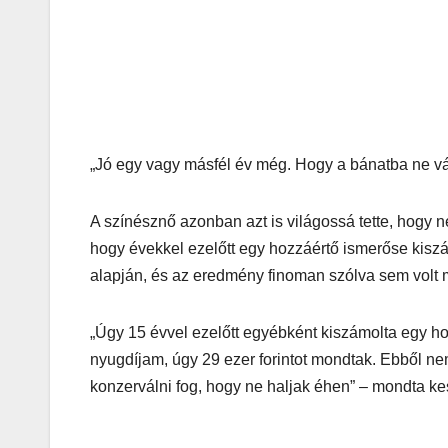
„Jó egy vagy másfél év még. Hogy a bánatba ne vá
A színésznő azonban azt is világossá tette, hogy n
hogy évekkel ezelőtt egy hozzáértő ismerőse kiszám
alapján, és az eredmény finoman szólva sem volt
„Úgy 15 évvel ezelőtt egyébként kiszámolta egy ho
nyugdíjam, úgy 29 ezer forintot mondtak. Ebből nem
konzerválni fog, hogy ne haljak éhen” – mondta k