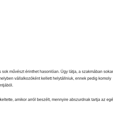
 és sok művészt érinthet hasonlóan. Úgy látja, a szakmában soka
lyben vállalkozóként kellett helytállniuk, ennek pedig komoly
ntjából.
keltette, amikor arról beszélt, mennyire abszurdnak tartja az eg