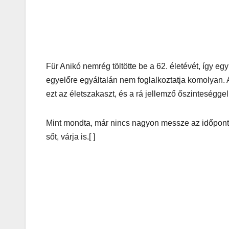
Für Anikó nemrég töltötte be a 62. életévét, így e
egyelőre egyáltalán nem foglalkoztatja komolyan. 
ezt az életszakaszt, és a rá jellemző őszinteséggel,
Mint mondta, már nincs nagyon messze az időpont, am
sőt, várja is.[ ]