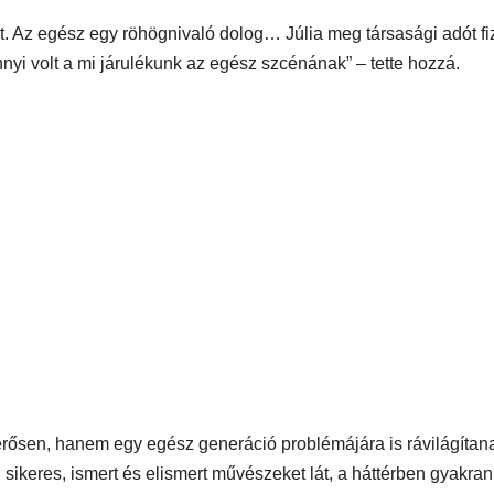
t. Az egész egy röhögnivaló dolog… Júlia meg társasági adót fiz
i volt a mi járulékunk az egész szcénának” – tette hozzá.
ősen, hanem egy egész generáció problémájára is rávilágítan
ikeres, ismert és elismert művészeket lát, a háttérben gyakran