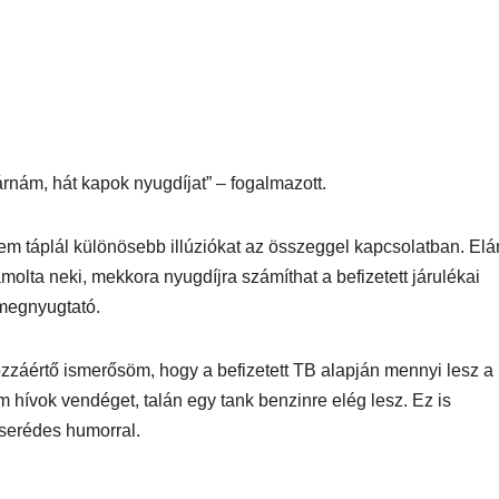
rnám, hát kapok nyugdíjat” – fogalmazott.
em táplál különösebb illúziókat az összeggel kapcsolatban. Elár
olta neki, mekkora nyugdíjra számíthat a befizetett járulékai
 megnyugtató.
zzáértő ismerősöm, hogy a befizetett TB alapján mennyi lesz a
 hívok vendéget, talán egy tank benzinre elég lesz. Ez is
eserédes humorral.