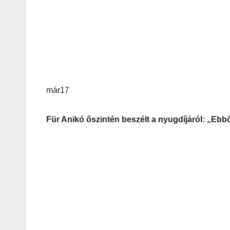
már17
Für Anikó őszintén beszélt a nyugdíjáról: „Eb