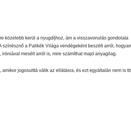
gyre közelebb kerül a nyugdíjhoz, ám a visszavonulás gondolata
A színésznő a Palikék Világa vendégeként beszélt arról, hogyan 
 iróniával mesélt arról is, mire számíthat majd anyagilag.
ikor jogosulttá válik az ellátásra, és ezt egyáltalán nem is tit