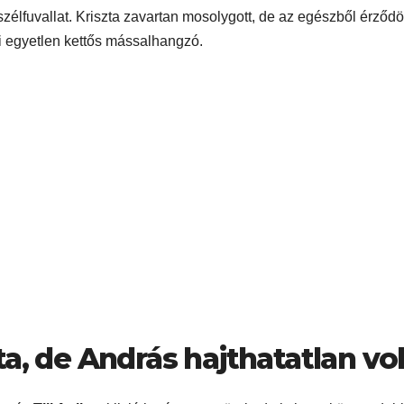
zélfuvallat. Kriszta zavartan mosolygott, de az egészből érződöt
i egyetlen kettős mássalhangzó.
a, de András hajthatatlan vol