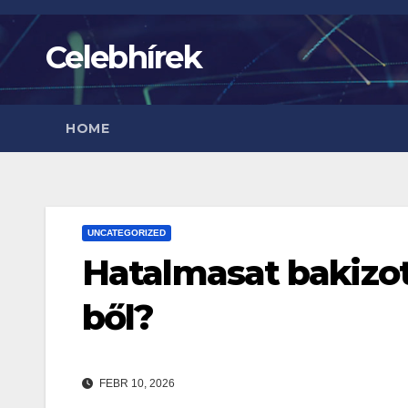
Skip
to
Celebhírek
content
HOME
UNCATEGORIZED
Hatalmasat bakizot
ből?
FEBR 10, 2026