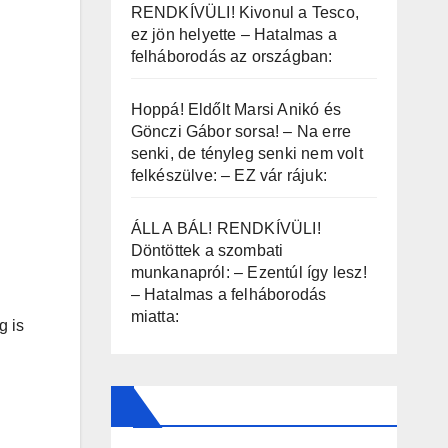
RENDKÍVÜLI! Kivonul a Tesco,
ez jön helyette – Hatalmas a
felháborodás az országban:
Hoppá! Eldőlt Marsi Anikó és
Gönczi Gábor sorsa! – Na erre
senki, de tényleg senki nem volt
felkészülve: – EZ vár rájuk:
ÁLL A BÁL! RENDKÍVÜLI!
Döntöttek a szombati
munkanapról: – Ezentúl így lesz!
– Hatalmas a felháborodás
miatta:
g is