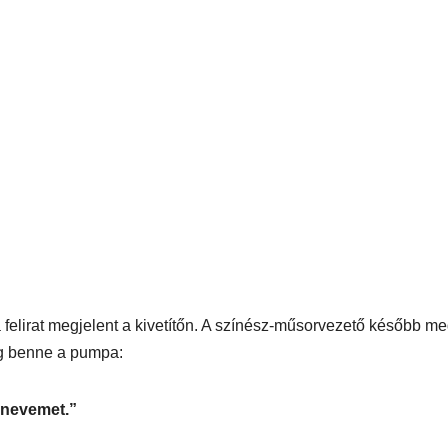
a felirat megjelent a kivetítőn. A színész-műsorvezető később me
eg benne a pumpa:
a nevemet.”