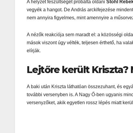
A helyzet feszültségét próbálta oldani
Stohl Rebe
vegyék a hangot. De András arckifejezése mindent v
nem annyira figyelmes, mint amennyire a műsorvez
A nézők reakciója sem maradt el: a közösségi oldal
mások viszont úgy vélték, teljesen érthető, ha vala
elírják.
Lejtőre került Kriszta?
A baki után Kriszta láthatóan összezuhant, és eg
további versenyben is. A Nagy Ő-ben ugyanis mind
versenyzőket, akik egyetlen rossz lépés miatt kerü