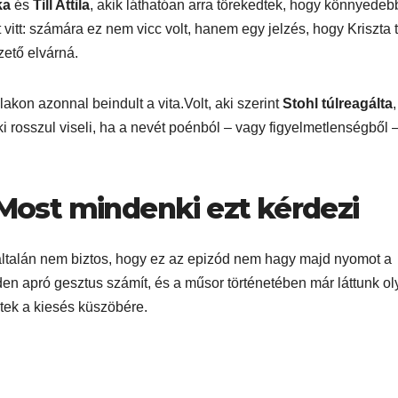
ka
és
Till Attila
, akik láthatóan arra törekedtek, hogy könnyedeb
itt: számára ez nem vicc volt, hanem egy jelzés, hogy Kriszta 
ető elvárná.
akon azonnal beindult a vita.Volt, aki szerint
Stohl túlreagálta
,
ki rosszul viseli, ha a nevét poénból – vagy figyelmetlenségből 
 Most mindenki ezt kérdezi
yáltalán nem biztos, hogy ez az epizód nem hagy majd nyomot a
en apró gesztus számít, és a műsor történetében már láttunk o
ltek a kiesés küszöbére.