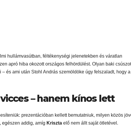
lmi hullámvasútban, féltékenységi jelenetekben és váratlan
en apró hiba okozott országos felhördülést. Olyan baki csúszot
ni – és ami után Stohl András szemöldöke úgy felszaladt, hogy a
vicces – hanem kínos lett
ljesíteniük: prezentációban kellett bemutatniuk, milyen közös jöv
t, egészen addig, amíg
Kriszta
elő nem állt saját ötletével.