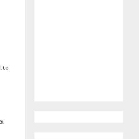
t be,
őt