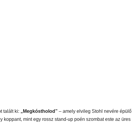
talált ki:
„Megkóstholod”
– amely elvileg Stohl nevére épülő
 úgy koppant, mint egy rossz stand-up poén szombat este az üres