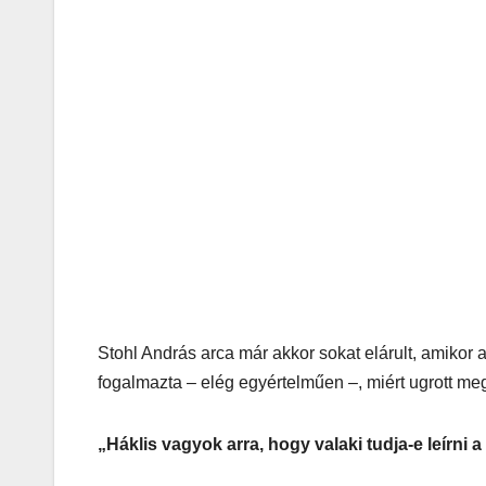
Stohl András arca már akkor sokat elárult, amikor 
fogalmazta – elég egyértelműen –, miért ugrott m
„Háklis vagyok arra, hogy valaki tudja-e leírni 