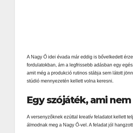
A Nagy Ő idei évada már eddig is bővelkedett érze
fordulatokban, ám a legfrissebb adásban egy egész
amit még a produkció rutinos stábja sem látott jön
stúdió mennyezetén kellett volna keresni.
Egy szójáték, ami nem 
A versenyzőknek ezúttal kreatív feladatot kellett te
álmodnak meg a Nagy Ő-vel. A feladat jól hangzot