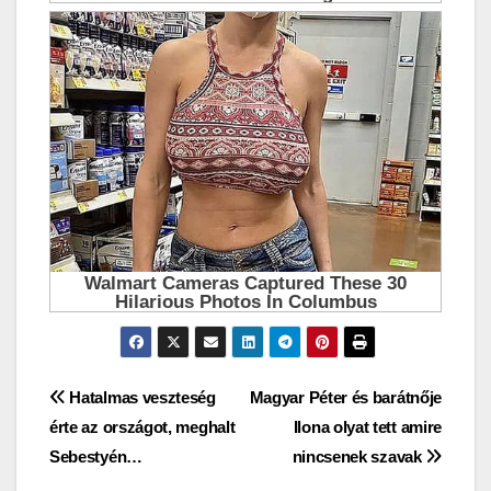
Bejegyzés
Hatalmas veszteség
Magyar Péter és barátnője
érte az országot, meghalt
Ilona olyat tett amire
navigáció
Sebestyén…
nincsenek szavak