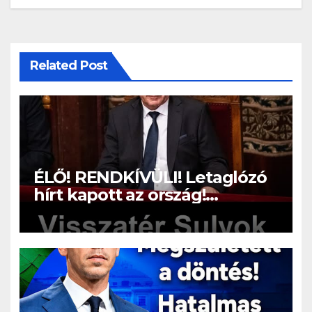
Related Post
ÉLŐ! RENDKÍVÜLI! Letaglózó
hírt kapott az ország!
Visszatérhet Sulyok Tamás!? –
ERRE senki nem volt
felkészülve: