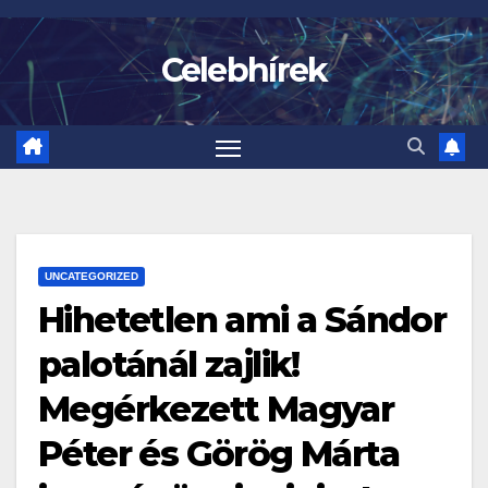
Skip
to
Celebhírek
content
UNCATEGORIZED
Hihetetlen ami a Sándor
palotánál zajlik!
Megérkezett Magyar
Péter és Görög Márta