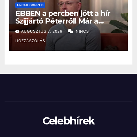
UNCATEGORIZED
EBBEN a percben jött a hír
Szijjártó Péterről! Már a
Budapesti Rendőr-
AUGUSZTUS 7, 2026
NINCS
főkapitányságon az ügye,
HOZZÁSZÓLÁS
miután…
Celebhírek