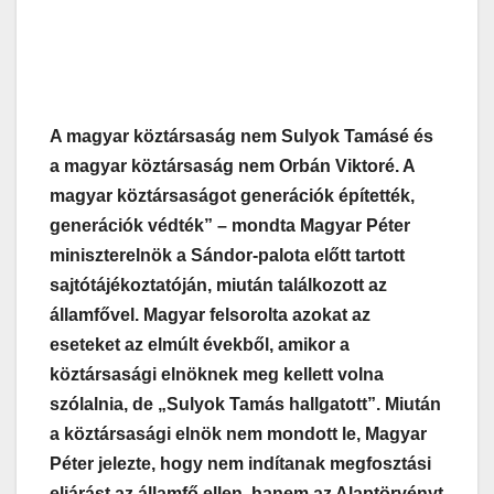
A magyar köztársaság nem Sulyok Tamásé és
a magyar köztársaság nem Orbán Viktoré. A
magyar köztársaságot generációk építették,
generációk védték” – mondta Magyar Péter
miniszterelnök a Sándor-palota előtt tartott
sajtótájékoztatóján, miután találkozott az
államfővel. Magyar felsorolta azokat az
eseteket az elmúlt évekből, amikor a
köztársasági elnöknek meg kellett volna
szólalnia, de „Sulyok Tamás hallgatott”. Miután
a köztársasági elnök nem mondott le, Magyar
Péter jelezte, hogy nem indítanak megfosztási
eljárást az államfő ellen, hanem az Alaptörvényt