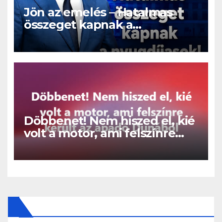
Jön az emelés – Hatalmas
összeget kapnak a
nyugdíjasok!
Döbbenet! Nem hiszed el, kié
volt a motor, ami felszínre
került az apadó Dunából