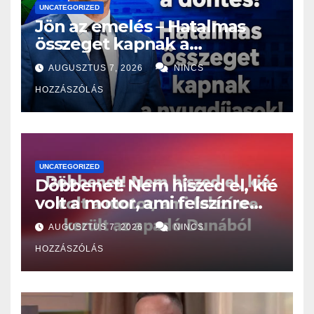
UNCATEGORIZED
Jön az emelés – Hatalmas
összeget kapnak a
nyugdíjasok!
AUGUSZTUS 7, 2026
NINCS
HOZZÁSZÓLÁS
UNCATEGORIZED
Döbbenet! Nem hiszed el, kié
volt a motor, ami felszínre
került az apadó Dunából
AUGUSZTUS 7, 2026
NINCS
HOZZÁSZÓLÁS