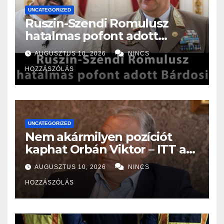
UNCATEGORIZED
Ruszin-Szendi Romulusz
hatalmas pofont adott
Bárdosi Sándornak!Olyat
AUGUSZTUS 10, 2026
NINCS
szólt be Bárdosi Sándornak ,
HOZZÁSZÓLÁS
hogy a fal adta a másikat, ez
az eddigi legkeményebb
kritika !
UNCATEGORIZED
Nem akármilyen pozíciót
kaphat Orbán Viktor – ITT a
nem várt fordulat
AUGUSZTUS 10, 2026
NINCS
HOZZÁSZÓLÁS