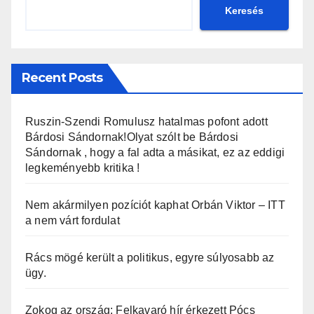
Keresés
Recent Posts
Ruszin-Szendi Romulusz hatalmas pofont adott
Bárdosi Sándornak!Olyat szólt be Bárdosi
Sándornak , hogy a fal adta a másikat, ez az eddigi
legkeményebb kritika !
Nem akármilyen pozíciót kaphat Orbán Viktor – ITT
a nem várt fordulat
Rács mögé került a politikus, egyre súlyosabb az
ügy.
Zokog az ország: Felkavaró hír érkezett Pócs