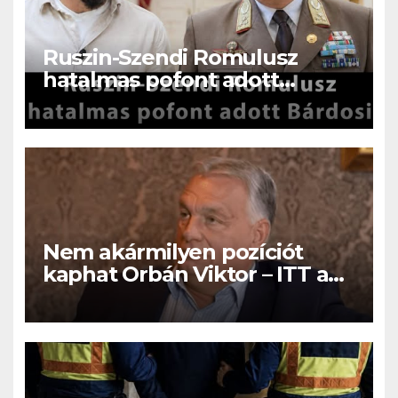
Ruszin-Szendi Romulusz
hatalmas pofont adott
Bárdosi Sándornak!Olyat szólt
be Bárdosi Sándornak , hogy
a fal adta a másikat, ez az
eddigi legkeményebb kritika !
Nem akármilyen pozíciót
kaphat Orbán Viktor – ITT a
nem várt fordulat