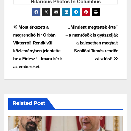
Bejegyzés
Most érkezett a
„Mindent megtettek érte”
megrendítő hír Orbán
– a mentősök is gyászolják
navigáció
Viktorról! Rendkívüli
a balesetben meghalt
közleményben jelentette
Szöllősi Tamás rendőr
be a Fidesz! – Imára kérik
zászlóst!
az embereket:
Related Post