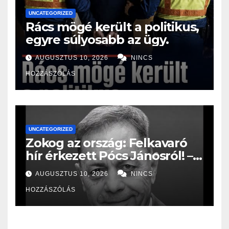
UNCATEGORIZED
Rács mögé került a politikus,
egyre súlyosabb az ügy.
AUGUSZTUS 10, 2026
NINCS
HOZZÁSZÓLÁS
UNCATEGORIZED
Zokog az ország: Felkavaró
hír érkezett Pócs Jánosról! –
Most jelentették be:
AUGUSZTUS 10, 2026
NINCS
HOZZÁSZÓLÁS