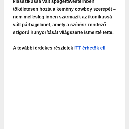
klasszikussá vált spagettiwesternben
tökéletesen hozta a kemény cowboy szerepét –
nem mellesleg innen származik az ikonikussá
vált párbajjelenet, amely a színész-rendező
szigorú hunyorítását világszerte ismertté tette.
A további érdekes részletek
ITT érhetők el!