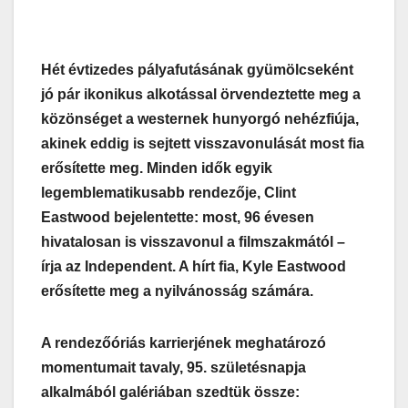
Hét évtizedes pályafutásának gyümölcseként
jó pár ikonikus alkotással örvendeztette meg a
közönséget a westernek hunyorgó nehézfiúja,
akinek eddig is sejtett visszavonulását most fia
erősítette meg. Minden idők egyik
legemblematikusabb rendezője, Clint
Eastwood bejelentette: most, 96 évesen
hivatalosan is visszavonul a filmszakmától –
írja az Independent. A hírt fia, Kyle Eastwood
erősítette meg a nyilvánosság számára.
A rendezőóriás karrierjének meghatározó
momentumait tavaly, 95. születésnapja
alkalmából galériában szedtük össze: