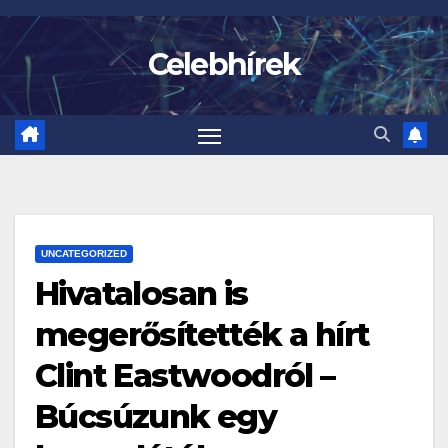
Skip
to
Celebhírek
content
UNCATEGORIZED
Hivatalosan is
megerősítették a hírt
Clint Eastwoodról –
Búcsúzunk egy