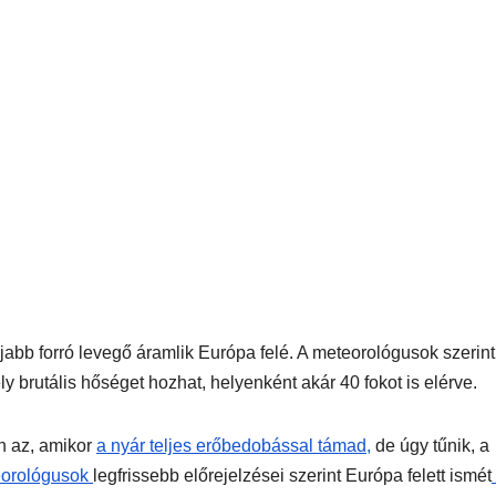
újabb forró levegő áramlik Európa felé. A meteorológusok szerint
 brutális hőséget hozhat, helyenként akár 40 fokot is elérve.
n az, amikor
a nyár teljes erőbedobással támad,
de úgy tűnik, a
eorológusok
legfrissebb előrejelzései szerint Európa felett ismét