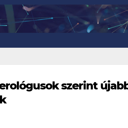
erológusok szerint újab
nk