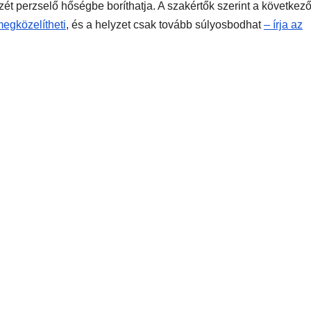
zét perzselő hőségbe boríthatja. A szakértők szerint a következ
megközelítheti
, és a helyzet csak tovább súlyosbodhat
– írja az