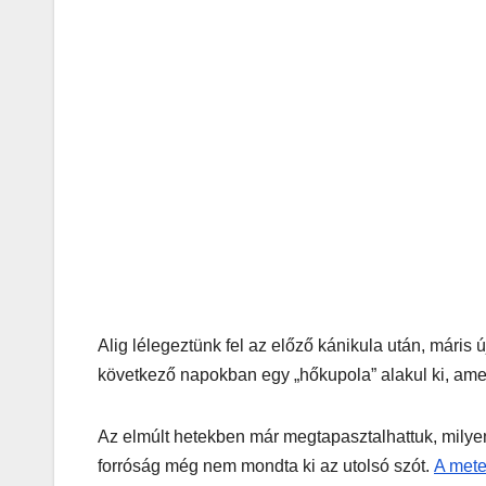
Alig lélegeztünk fel az előző kánikula után, máris 
következő napokban egy „hőkupola” alakul ki, amely
Az elmúlt hetekben már megtapasztalhattuk, milye
forróság még nem mondta ki az utolsó szót.
A met