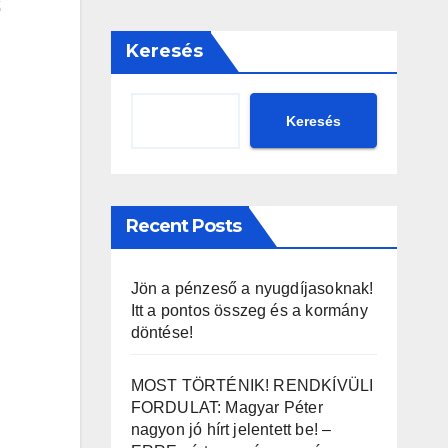
ő
Keresés
Keresés
Recent Posts
Jön a pénzeső a nyugdíjasoknak!
Itt a pontos összeg és a kormány
döntése!
MOST TÖRTÉNIK! RENDKÍVÜLI
FORDULAT: Magyar Péter
nagyon jó hírt jelentett be! –