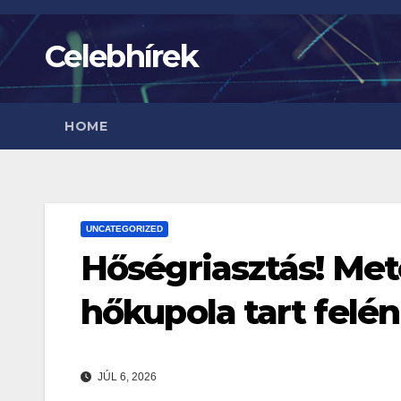
Skip
to
Celebhírek
content
HOME
UNCATEGORIZED
Hőségriasztás! Met
hőkupola tart felé
JÚL 6, 2026