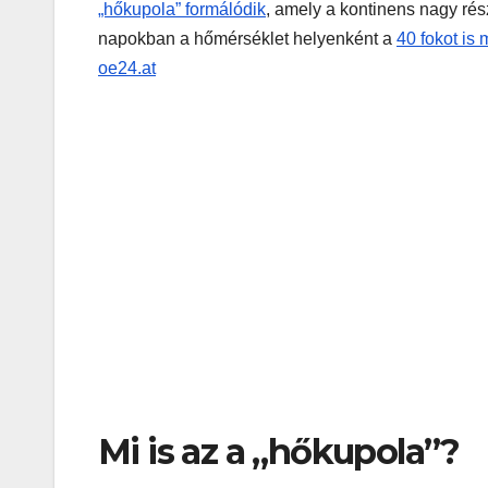
„hőkupola” formálódik
, amely a kontinens nagy rés
napokban a hőmérséklet helyenként a
40 fokot is 
oe24.at
Mi is az a „hőkupola”?