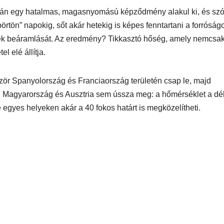
során egy hatalmas, magasnyomású képződmény alakul ki, és sz
börtön” napokig, sőt akár hetekig is képes fenntartani a forróságo
 beáramlását. Az eredmény? Tikkasztó hőség, amely nemcsak
 elé állítja.
zör Spanyolország és Franciaország területén csap le, majd
 Magyarország és Ausztria sem ússza meg: a hőmérséklet a dél
e egyes helyeken akár a 40 fokos határt is megközelítheti.