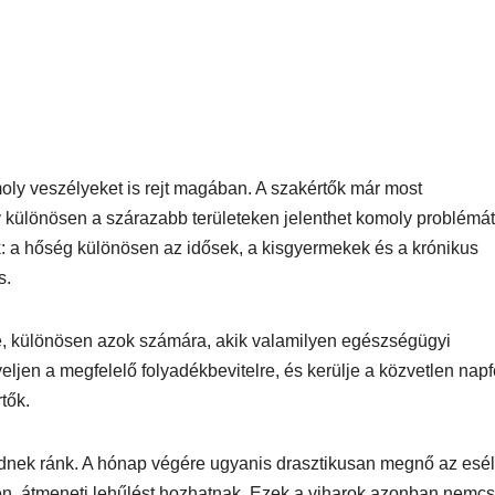
oly veszélyeket is rejt magában. A szakértők már most
y különösen a szárazabb területeken jelenthet komoly problémát
k: a hőség különösen az idősek, a kisgyermekek és a krónikus
s.
tre, különösen azok számára, akik valamilyen egészségügyi
jen a megfelelő folyadékbevitelre, és kerülje a közvetlen napf
tők.
ednek ránk. A hónap végére ugyanis drasztikusan megnő az esé
en, átmeneti lehűlést hozhatnak. Ezek a viharok azonban nemc