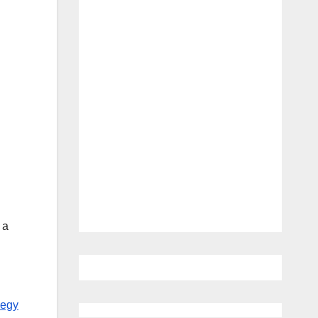
 a
egy