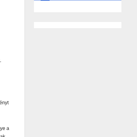
.
ényt
lye a
sak