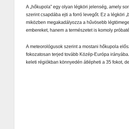
A „hőkupola” egy olyan légköri jelenség, amely 
szerint csapdába ejti a forró levegőt. Ez a légköri „
miközben megakadályozza a hűvösebb légtömegek
embereket, hanem a természetet is komoly próbatétel
A meteorológusok szerint a mostani hőkupola elős
fokozatosan terjed tovább Közép-Európa irányába.
keleti régiókban könnyedén átlépheti a 35 fokot, d