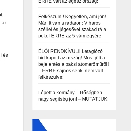
ERRE várt az egész ország:
ó
t,
Felkészülni! Kegyetlen, ami jön!
 az
Már itt van a radaron: Viharos
széllel és jégesővel szakad rá a
pokol ERRE az 5 vármegyére:
ÉLŐ! RENDKÍVÜLI! Letaglózó
i és
hírt kapott az ország! Most jött a
bejelentés a paksi atomerőműről!
– ERRE sajnos senki nem volt
felkészülve:
Lépett a kormány – Hőségben
nagy segítség jön! – MUTATJUK: