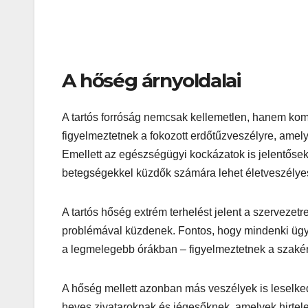
A hőség árnyoldalai
A tartós forróság nemcsak kellemetlen, hanem kom
figyelmeztetnek a fokozott erdőtűzveszélyre, amel
Emellett az egészségügyi kockázatok is jelentőse
betegségekkel küzdők számára lehet életveszélye
A tartós hőség extrém terhelést jelent a szerveze
problémával küzdenek. Fontos, hogy mindenki ügyel
a legmelegebb órákban – figyelmeztetnek a szakér
A hőség mellett azonban más veszélyek is leselk
heves zivataroknak és jégesőknek, amelyek hirtel