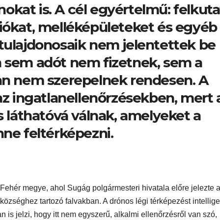
kat is. A cél egyértelmű: felkuta
ziókat, melléképületeket és egyéb
tulajdonosaik nem jelentettek be
n sem adót nem fizetnek, sem a
ban nem szerepelnek rendesen. A
 az ingatlanellenőrzésekben, mert 
s láthatóvá válnak, amelyeket a
nne feltérképezni.
Fehér megye, ahol Sugág polgármesteri hivatala előre jelezte 
özséghez tartozó falvakban. A drónos légi térképezést intellig
s jelzi, hogy itt nem egyszerű, alkalmi ellenőrzésről van szó,