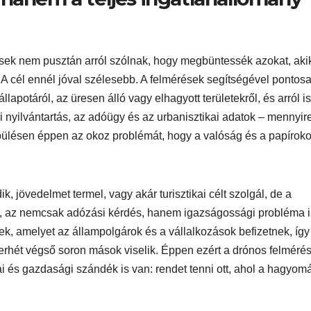
ések nem pusztán arról szólnak, hogy megbüntessék azokat, aki
. A cél ennél jóval szélesebb. A felmérések segítségével pontos
lapotáról, az üresen álló vagy elhagyott területekről, és arról is
i nyilvántartás, az adóügy és az urbanisztikai adatok – mennyir
epülésen éppen az okoz problémát, hogy a valóság és a papírok
, jövedelmet termel, vagy akár turisztikai célt szolgál, de a
k, az nemcsak adózási kérdés, hanem igazságossági probléma i
 amelyet az állampolgárok és a vállalkozások befizetnek, így
terhét végső soron mások viselik. Éppen ezért a drónos felméré
ai és gazdasági szándék is van: rendet tenni ott, ahol a hagyo