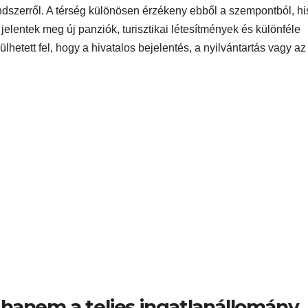
dszerről. A térség különösen érzékeny ebből a szempontból, h
elentek meg új panziók, turisztikai létesítmények és különféle
etett fel, hogy a hivatalos bejelentés, a nyilvántartás vagy az
 hanem a teljes ingatlanállomány