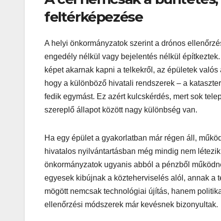
feltérképezése
A helyi önkormányzatok szerint a drónos ellenőrz
engedély nélkül vagy bejelentés nélkül építkeztek
képet akarnak kapni a telkekről, az épületek valós ál
hogy a különböző hivatali rendszerek – a kataszter
fedik egymást. Ez azért kulcskérdés, mert sok tel
szereplő állapot között nagy különbség van.
Ha egy épület a gyakorlatban már régen áll, működik
hivatalos nyilvántartásban még mindig nem létezi
önkormányzatok ugyanis abból a pénzből működnek,
egyesek kibújnak a közteherviselés alól, annak a 
mögött nemcsak technológiai újítás, hanem politik
ellenőrzési módszerek már kevésnek bizonyultak.