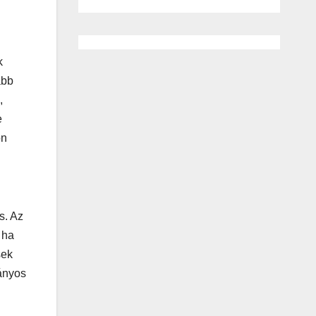
k
abb
,
e
on
s. Az
 ha
sek
mányos