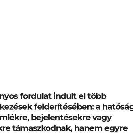
yos fordulat indult el több
ítkezések felderítésében: a hatósá
mlékre, bejelentésekre vagy
kre támaszkodnak, hanem egyre