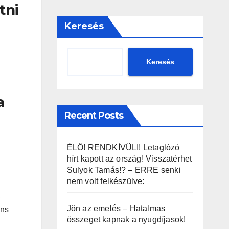
tni
Keresés
Keresés
a
Recent Posts
ÉLŐ! RENDKÍVÜLI! Letaglózó
hírt kapott az ország! Visszatérhet
Sulyok Tamás!? – ERRE senki
nem volt felkészülve:
a
Jön az emelés – Hatalmas
ens
összeget kapnak a nyugdíjasok!