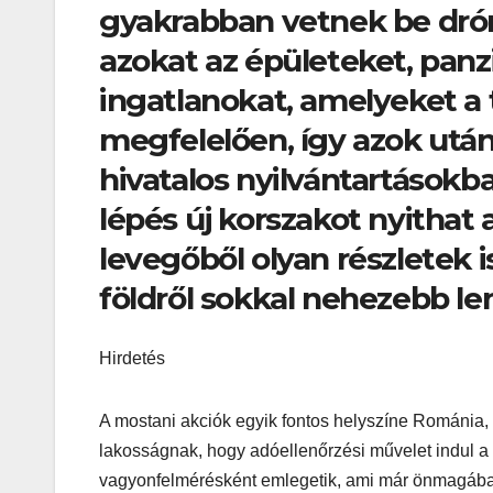
gyakrabban vetnek be dróno
azokat az épületeket, pan
ingatlanokat, amelyeket a 
megfelelően, így azok utá
hivatalos nyilvántartások
lépés új korszakot nyithat
levegőből olyan részletek i
földről sokkal nehezebb le
Hirdetés
A mostani akciók egyik fontos helyszíne Románia, 
lakosságnak, hogy adóellenőrzési művelet indul a k
vagyonfelmérésként emlegetik, ami már önmagában i