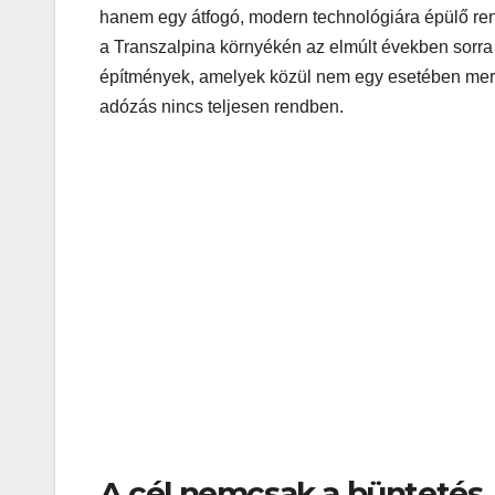
hanem egy átfogó, modern technológiára épülő ren
a Transzalpina környékén az elmúlt években sorra j
építmények, amelyek közül nem egy esetében merülh
adózás nincs teljesen rendben.
A cél nemcsak a büntetés,