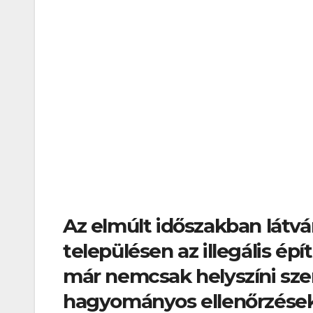
Az elmúlt időszakban látván
településen az illegális ép
már nemcsak helyszíni sze
hagyományos ellenőrzése