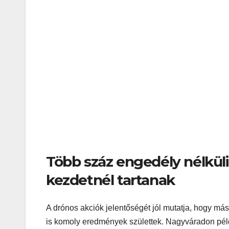
Több száz engedély nélküli
kezdetnél tartanak
A drónos akciók jelentőségét jól mutatja, hogy m
is komoly eredmények születtek. Nagyváradon példá