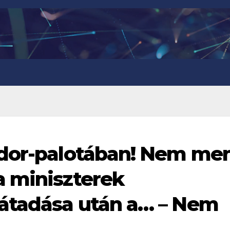
ndor-palotában! Nem me
a miniszterek
átadása után a… – Nem