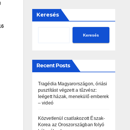
g
Keresés
16
Keresés
Recent Posts
Tragédia Magyarországon, óriási
pusztítást végzett a tűzvész:
leégett házak, menekülő emberek
– videó
Közvetlenül csatlakozott Észak-
Korea az Oroszországban folyó