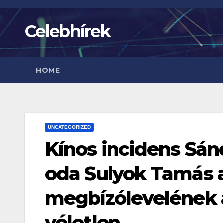
Skip
to
Celebhírek
content
HOME
UNCATEGORIZED
Kínos incidens Sá
oda Sulyok Tamás 
megbízólevelének 
véletlen