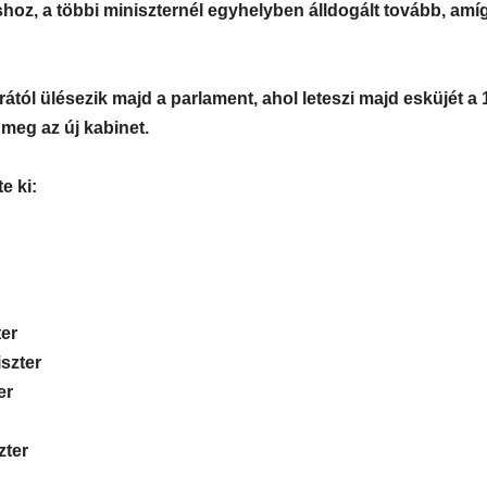
shoz, a többi miniszternél egyhelyben álldogált tovább, amí
ától ülésezik majd a parlament, ahol leteszi majd esküjét a 
 meg az új kabinet.
e ki:
ter
szter
er
zter