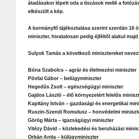
átadásakor lépett oda a tiszások mellé a fotózá
elkészült a kép.
A kormányfő tájékoztatása szerint szerdán 16 ór
miniszter, hivatalosan pedig éjféltől alakul majd
Sulyok Tamás a következő minisztereket nevezt
Bóna Szabolcs – agrár és élelmezési miniszter
Pósfai Gábor – belügyminiszter
Hegedűs Zsolt – egészségügyi miniszter
Gajdos László – élő környezetért felelős minisz
Kapitány István – gazdasági és energetikai mini
Ruszin-Szendi Romulusz – honvédelmi miniszt
Görög Márta – igazságügyi miniszter
Vitézy Dávid – közlekedési és beruházási minis
Orbán Anita – külügyminiszter