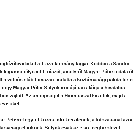
egbízóleveleiket a Tisza-kormány tagjai. Kedden a Sándor-
k legünnepélyesebb részét, amelyről Magyar Péter oldala é
tt a videós stáb hosszan mutatta a köztársasági palota terme
, hogy Magyar Péter Sulyok irodájában aláírja a hivatalos
ben zajlott. Az ünnepséget a Himnusszal kezdték, majd a
levelüket.
ar Péterrel együtt közös fotó készítenek, a fotózásánál az
társasági elnöknek. Sulyok csak az első megbízólevél