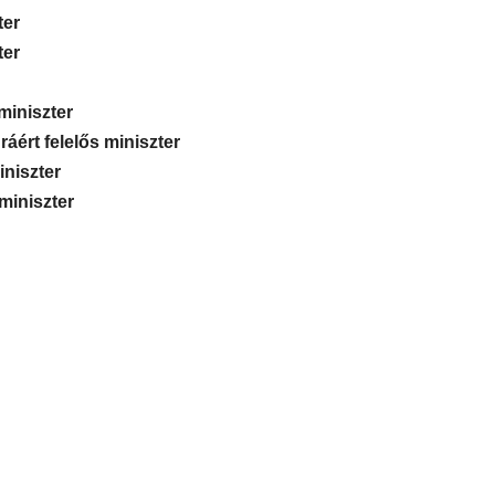
ter
ter
miniszter
ráért felelős miniszter
niszter
 miniszter