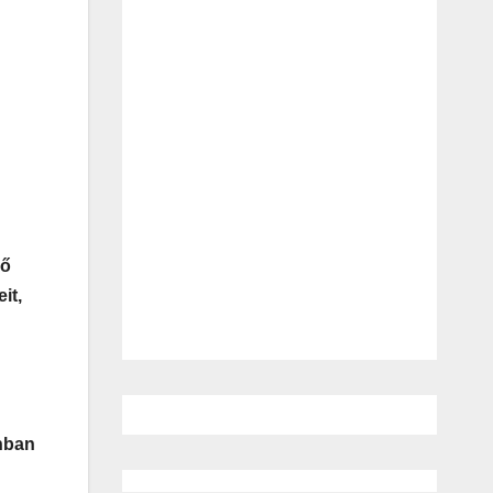
lő
it,
onban