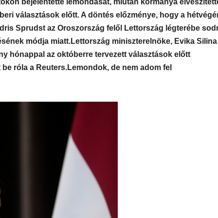
rtökön bejelentette lemondását, miután kormánya elveszített
eri választások előtt. A döntés előzménye, hogy a hétvégé
dris Sprudst az Oroszország felől Lettország légterébe so
ésének módja miatt.
Lettország miniszterelnöke, Evika Silina
ny hónappal az októberre tervezett választások előtt
be róla a Reuters.
Lemondok, de nem adom fel