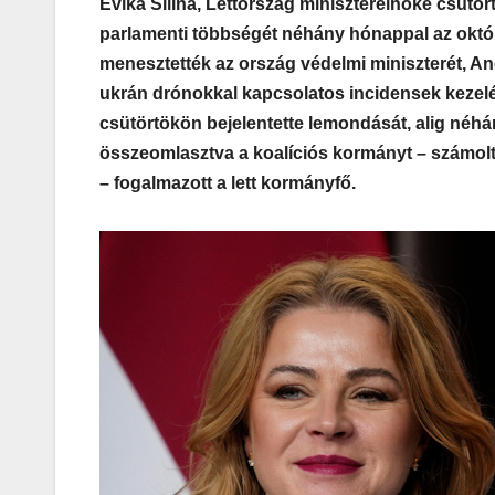
Evika Silina, Lettország miniszterelnöke csütö
parlamenti többségét néhány hónappal az októb
menesztették az ország védelmi miniszterét, An
ukrán drónokkal kapcsolatos incidensek kezel
csütörtökön bejelentette lemondását, alig néhá
összeomlasztva a koalíciós kormányt – számolt 
– fogalmazott a lett kormányfő.