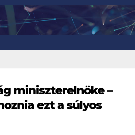
g miniszterelnöke –
oznia ezt a súlyos