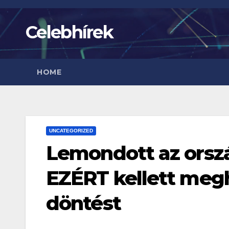
Skip
to
Celebhírek
content
HOME
UNCATEGORIZED
Lemondott az orszá
EZÉRT kellett megh
döntést