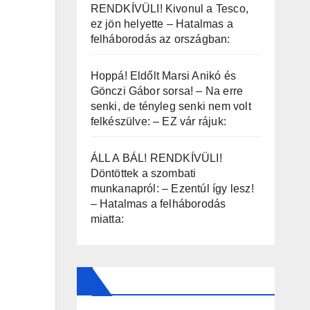
RENDKÍVÜLI! Kivonul a Tesco,
ez jön helyette – Hatalmas a
felháborodás az országban:
Hoppá! Eldőlt Marsi Anikó és
Gönczi Gábor sorsa! – Na erre
senki, de tényleg senki nem volt
felkészülve: – EZ vár rájuk:
ÁLL A BÁL! RENDKÍVÜLI!
Döntöttek a szombati
munkanapról: – Ezentúl így lesz!
– Hatalmas a felháborodás
miatta: