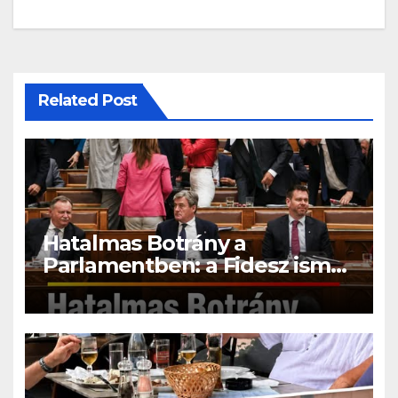
Related Post
Hatalmas Botrány a
Parlamentben: a Fidesz ismét
kitett magáért!