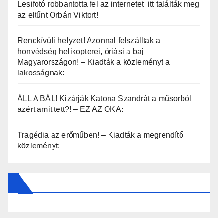
Lesifotó robbantotta fel az internetet: itt találták meg
az eltűnt Orbán Viktort!
Rendkívüli helyzet! Azonnal felszálltak a
honvédség helikopterei, óriási a baj
Magyarországon! – Kiadták a közleményt a
lakosságnak:
ÁLL A BÁL! Kizárják Katona Szandrát a műsorból
azért amit tett?! – EZ AZ OKA:
Tragédia az erőműben! – Kiadták a megrendítő
közleményt: