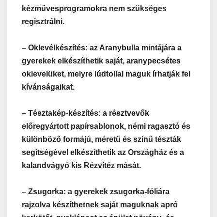
kézművesprogramokra nem szükséges
regisztrálni.
– Oklevélkészítés: az Aranybulla mintájára a
gyerekek elkészíthetik saját, aranypecsétes
oklevelüket, melyre lúdtollal maguk írhatják fel
kívánságaikat.
– Tésztakép-készítés: a résztvevők
előregyártott papírsablonok, némi ragasztó és
különböző formájú, méretű és színű tészták
segítségével elkészíthetik az Országház és a
kalandvágyó kis Rézvitéz mását.
– Zsugorka: a gyerekek zsugorka-fóliára
rajzolva készíthetnek saját maguknak apró