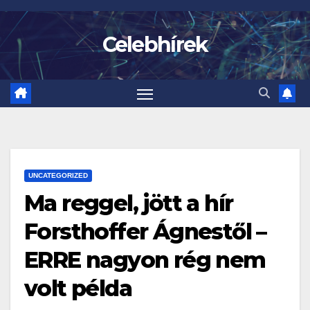
Skip
to
Celebhírek
content
UNCATEGORIZED
Ma reggel, jött a hír
Forsthoffer Ágnestől –
ERRE nagyon rég nem
volt példa