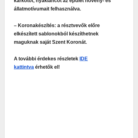
karkötőt, nyakláncot az épület növény- és
állatmotívumait felhasználva.
– Koronakészítés: a résztvevők előre
elkészített sablonokból készíthetnek
maguknak saját Szent Koronát.
A további érdekes részletek
IDE
kattintva
érhetők el!