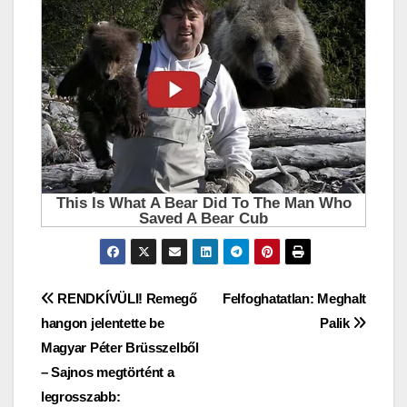
Bejegyzés
RENDKÍVÜLI! Remegő
Felfoghatatlan: Meghalt
hangon jelentette be
Palik
navigáció
Magyar Péter Brüsszelből
– Sajnos megtörtént a
legrosszabb: