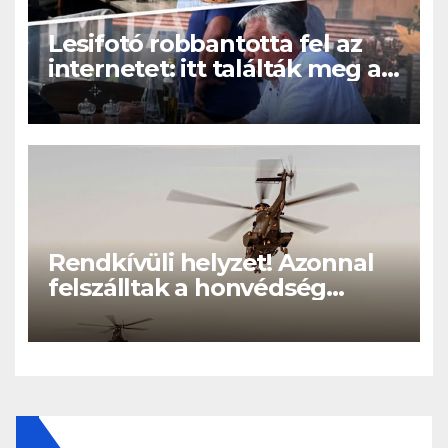
Lesifotó robbantotta fel az
internetet: itt találták meg az
eltűnt Orbán Viktort!
Rendkívüli helyzet! Azonnal
felszálltak a honvédség
helikopterei, óriási a baj
Magyarországon! – Kiadták a
közleményt a lakosságnak: