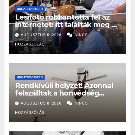
UNCATEGORIZED
Lesifotó robbantotta fel az
internetet: itt találták meg az
eltűnt Orbán Viktort!
AUGUSZTUS 8, 2026
NINCS
HOZZÁSZÓLÁS
UNCATEGORIZED
Rendkívüli helyzet! Azonnal
felszálltak a honvédség
helikopterei, óriási a baj
AUGUSZTUS 8, 2026
NINCS
Magyarországon! – Kiadták a
HOZZÁSZÓLÁS
közleményt a lakosságnak: