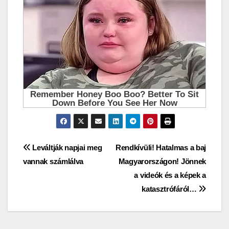
Bejegyzés
Leváltják napjai meg
Rendkívüli! Hatalmas a baj
vannak számlálva
Magyarországon! Jönnek
navigáció
a videók és a képek a
katasztrófáról…