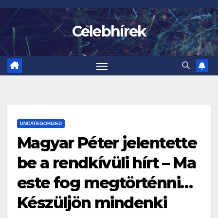
Skip
to
Celebhírek
content
UNCATEGORIZED
Magyar Péter jelentette
be a rendkívüli hírt – Ma
este fog megtörténni…
Készüljön mindenki