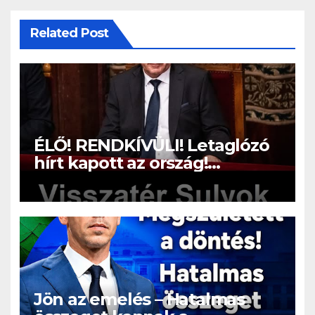
Related Post
ÉLŐ! RENDKÍVÜLI! Letaglózó
hírt kapott az ország!
Visszatérhet Sulyok Tamás!? –
ERRE senki nem volt
felkészülve:
Jön az emelés – Hatalmas