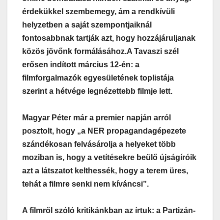
érdekükkel szembemegy, ám a rendkívüli
helyzetben a saját szempontjaiknál
fontosabbnak tartják azt, hogy hozzájáruljanak
közös jövőnk formálásához.
A Tavaszi szél
erősen indított március 12-én: a
filmforgalmazók egyesületének toplistája
szerint a hétvége legnézettebb filmje lett.
Magyar Péter már a premier napján arról
posztolt, hogy „a NER propagandagépezete
szándékosan felvásárolja a helyeket több
moziban is, hogy a vetítésekre beülő újságíróik
azt a látszatot kelthessék, hogy a terem üres,
tehát a filmre senki nem kíváncsi”.
A filmről szóló kritikánkban az írtuk: a Partizán-