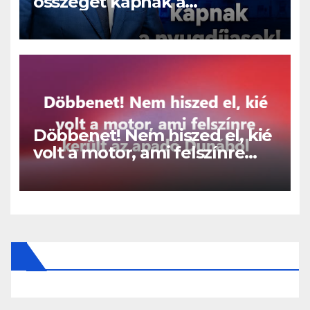
összeget kapnak a
nyugdíjasok!
Döbbenet! Nem hiszed el, kié
volt a motor, ami felszínre
került az apadó Dunából