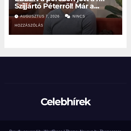
Szijjártó Péterről! Már a
Budapesti Rendőr-
AUGUSZTUS 7, 2026
NINCS
főkapitányságon az ügye,
HOZZÁSZÓLÁS
miután…
Celebhírek