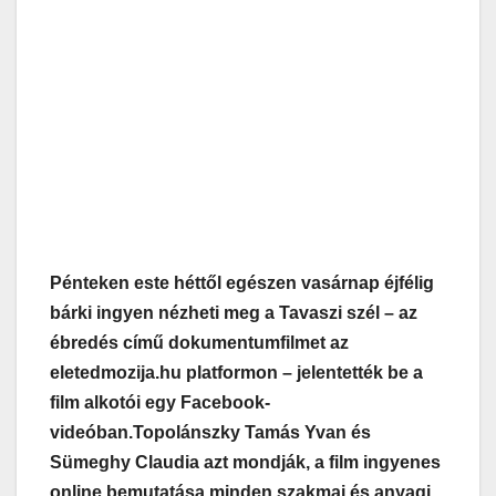
Pénteken este héttől egészen vasárnap éjfélig
bárki ingyen nézheti meg a Tavaszi szél – az
ébredés című dokumentumfilmet az
eletedmozija.hu platformon – jelentették be a
film alkotói egy Facebook-
videóban.
Topolánszky Tamás Yvan és
Sümeghy Claudia azt mondják, a film ingyenes
online bemutatása minden szakmai és anyagi