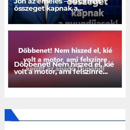
Jön az emelés – Hatalmas
összeget kapnak a
nyugdíjasok!
Döbbenet! Nem hiszed el, kié
volt a motor, ami felszínre
került az apadó Dunából