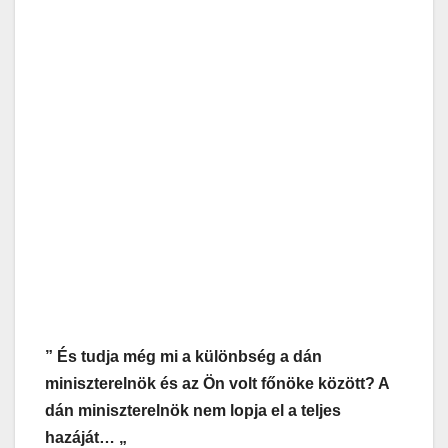
” És tudja még mi a különbség a dán
miniszterelnök és az Ön volt főnöke között? A
dán miniszterelnök nem lopja el a teljes
hazáját… „