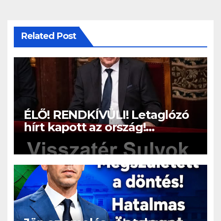
Related Post
ÉLŐ! RENDKÍVÜLI! Letaglózó
hírt kapott az ország!
Visszatérhet Sulyok Tamás!? –
ERRE senki nem volt
felkészülve: