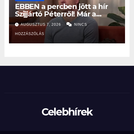
EBBEN a percben jött a hír
Szijjártó Péterről! Már a
Budapesti Rendőr-
AUGUSZTUS 7, 2026
NINCS
főkapitányságon az ügye,
HOZZÁSZÓLÁS
miután…
Celebhírek