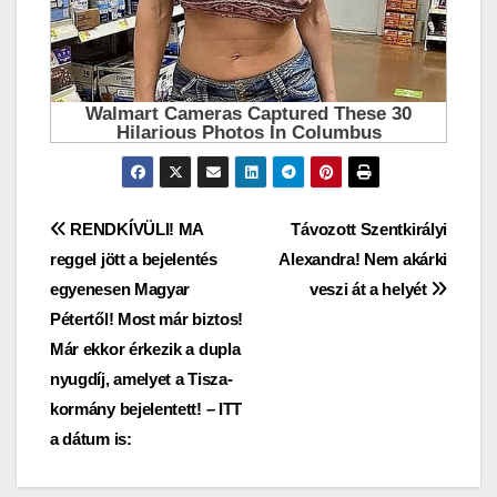
Bejegyzés
RENDKÍVÜLI! MA
Távozott Szentkirályi
reggel jött a bejelentés
Alexandra! Nem akárki
navigáció
egyenesen Magyar
veszi át a helyét
Pétertől! Most már biztos!
Már ekkor érkezik a dupla
nyugdíj, amelyet a Tisza-
kormány bejelentett! – ITT
a dátum is: