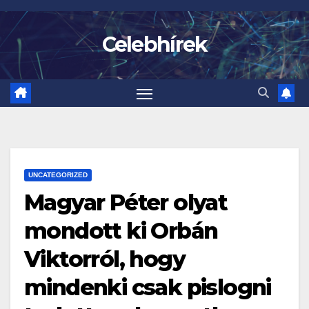
Skip
to
Celebhírek
content
UNCATEGORIZED
Magyar Péter olyat
mondott ki Orbán
Viktorról, hogy
mindenki csak pislogni