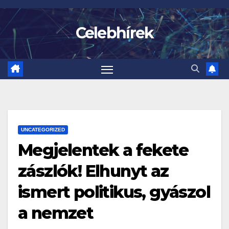
Skip
to
Celebhírek
content
UNCATEGORIZED
Megjelentek a fekete
zászlók! Elhunyt az
ismert politikus, gyászol
a nemzet