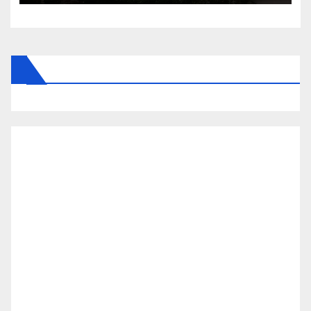
szakad rá a pokol ERRE az 5
vármegyére: