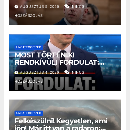
összeg és a kormány
AUGUSZTUS 5, 2026
NINCS
döntése!
HOZZÁSZÓLÁS
UNCATEGORIZED
MOST TÖRTÉNIK!
RENDKÍVÜLI FORDULAT:
Magyar Péter nagyon jó hírt
AUGUSZTUS 4, 2026
NINCS
jelentett be! – ERRE várt az
HOZZÁSZÓLÁS
egész ország:
UNCATEGORIZED
Felkészülni! Kegyetlen, ami
jön! Már itt van a radaron: