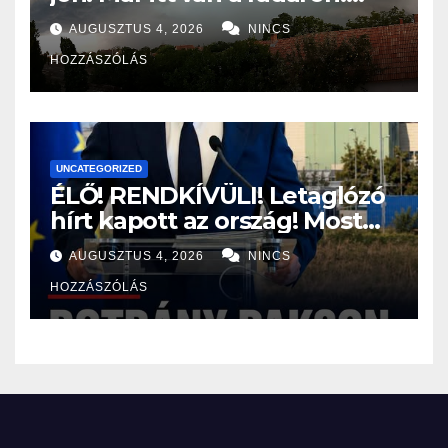
Viharos széllel és jégesővel
AUGUSZTUS 4, 2026
NINCS
szakad rá a pokol ERRE az 5
HOZZÁSZÓLÁS
vármegyére:
UNCATEGORIZED
ÉLŐ! RENDKÍVÜLI! Letaglózó
hírt kapott az ország! Most
jött a bejelentés a paksi
AUGUSZTUS 4, 2026
NINCS
atomerőműről! – ERRE sajnos
HOZZÁSZÓLÁS
senki nem volt felkészülve: