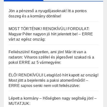
Jön a pénzeső a nyugdíjasoknak! Itt a pontos
összeg és a kormány döntése!
MOST TÖRTÉNIK! RENDKÍVÜLI FORDULAT:
Magyar Péter nagyon jó hírt jelentett be! – ERRE
várt az egész ország:
Felkészülni! Kegyetlen, ami jön! Már itt van a
radaron: Viharos széllel és jégesővel szakad rá a
pokol ERRE az 5 vármegyére:
ÉLŐ! RENDKÍVÜLI! Letaglózó hírt kapott az ország!
Most jött a bejelentés a paksi atomerőműről! –
ERRE sajnos senki nem volt felkészülve:
Lépett a kormány – Hőségben nagy segítség jön! –
MUTATJUK: