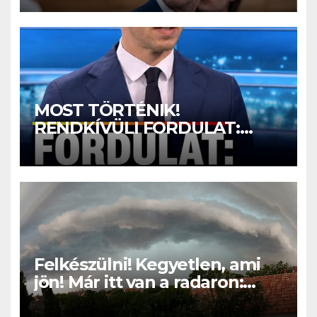
MOST TÖRTÉNIK!
RENDKÍVÜLI FORDULAT:
Magyar Péter nagyon jó hírt
jelentett be! – ERRE várt az
egész ország:
Felkészülni! Kegyetlen, ami
jön! Már itt van a radaron:
Viharos széllel és jégesővel