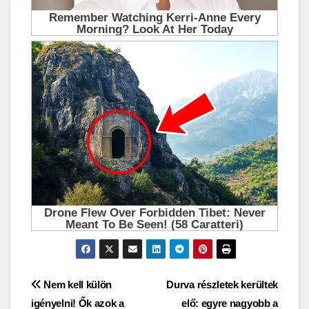
Bejegyzés
Nem kell külön
Durva részletek kerültek
igényelni! Ők azok a
elő: egyre nagyobb a