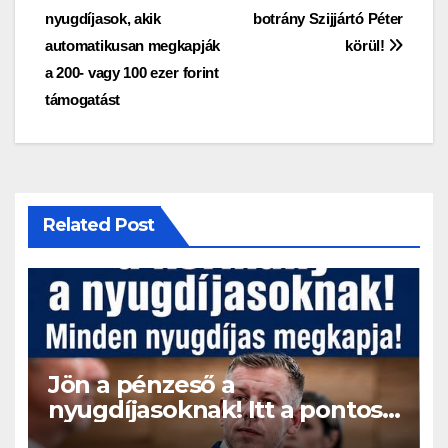
navigáció
nyugdíjasok, akik
botrány Szijjártó Péter
automatikusan megkapják
körül!
a 200- vagy 100 ezer forint
támogatást
Related Post
Jön a pénzeső a
nyugdíjasoknak! Itt a pontos
összeg és a kormány döntése!