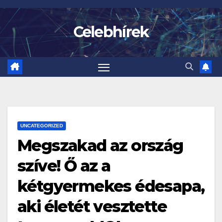
Skip
to
Celebhírek
content
UNCATEGORIZED
Megszakad az ország
szíve! Ő az a
kétgyermekes édesapa,
aki életét vesztette