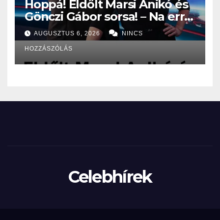
Hoppá! Eldőlt Marsi Anikó és
Gönczi Gábor sorsa! – Na erre
senki, de tényleg senki nem
AUGUSZTUS 6, 2026
NINCS
volt felkészülve: – EZ vár
HOZZÁSZÓLÁS
rájuk:
Celebhírek