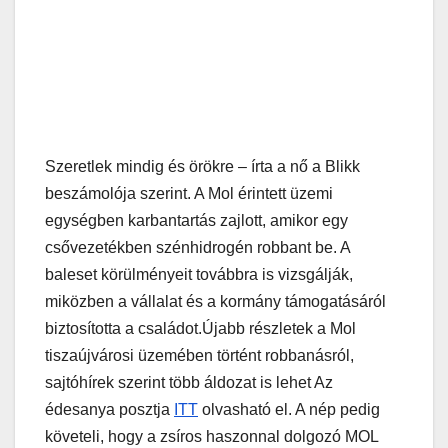
Szeretlek mindig és örökre – írta a nő a Blikk
beszámolója szerint. A Mol érintett üzemi
egységben karbantartás zajlott, amikor egy
csővezetékben szénhidrogén robbant be. A
baleset körülményeit továbbra is vizsgálják,
miközben a vállalat és a kormány támogatásáról
biztosította a családot.Újabb részletek a Mol
tiszaújvárosi üzemében történt robbanásról,
sajtóhírek szerint több áldozat is lehet Az
édesanya posztja
ITT
olvasható el. A nép pedig
követeli, hogy a zsíros haszonnal dolgozó MOL