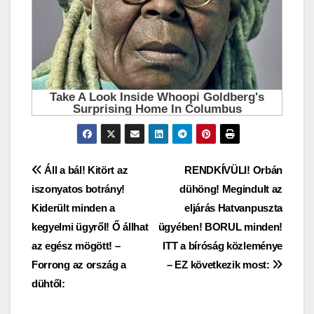
Bejegyzés
Áll a bál! Kitört az
RENDKÍVÜLI! Orbán
iszonyatos botrány!
dühöng! Megindult az
navigáció
Kiderült minden a
eljárás Hatvanpuszta
kegyelmi ügyről! Ő állhat
ügyében! BORUL minden!
az egész mögött! –
ITT a bíróság közleménye
Forrong az ország a
– EZ következik most:
dühtől: