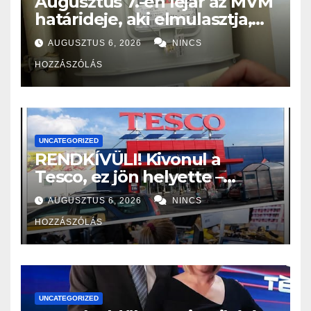
Augusztus 7.-én lejár az MVM
határideje, aki elmulasztja,
nagy bajba kerülhet!
AUGUSZTUS 6, 2026
NINCS
HOZZÁSZÓLÁS
UNCATEGORIZED
RENDKÍVÜLI! Kivonul a
Tesco, ez jön helyette –
Hatalmas a felháborodás az
AUGUSZTUS 6, 2026
NINCS
országban:
HOZZÁSZÓLÁS
UNCATEGORIZED