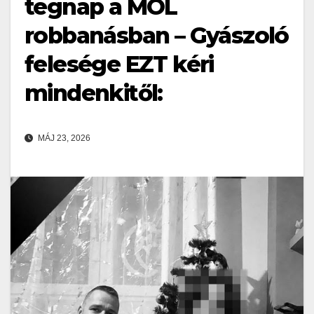
tegnap a MOL
robbanásban – Gyászoló
felesége EZT kéri
mindenkitől:
MÁJ 23, 2026