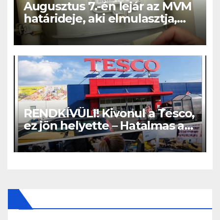
Augusztus 7.-én lejár az MVM
határideje, aki elmulasztja,
nagy bajba kerülhet!
RENDKÍVÜLI! Kivonul a Tesco,
ez jön helyette – Hatalmas a
felháborodás az országban: