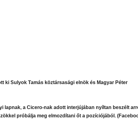
zott ki Sulyok Tamás köztársasági elnök és Magyar Péter
 lapnak, a Cicero-nak adott interjújában nyíltan beszélt arr
közökkel próbálja meg elmozdítani őt a pozíciójából. (Facebo