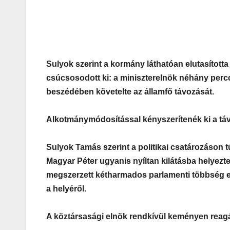
Sulyok szerint a kormány láthatóan elutasítot
csúcsosodott ki: a miniszterelnök néhány percc
beszédében követelte az államfő távozását.
Alkotmánymódosítással kényszerítenék ki a tá
Sulyok Tamás szerint a politikai csatározáson t
Magyar Péter ugyanis nyíltan kilátásba helyezt
megszerzett kétharmados parlamenti többség er
a helyéről.
A köztársasági elnök rendkívül keményen reagá