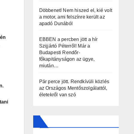
Döbbenet! Nem hiszed el, kié volt
a motor, ami felszínre került az
apadó Dunából
sén
EBBEN a percben jött a hír
ó
Szijjártó Péterről! Már a
Budapesti Rendőr-
főkapitányságon az ügye,
miután…
Pár perce jött. Rendkívüli közlés
n.
az Országos Mentőszolgálattól,
életekről van szó
tani