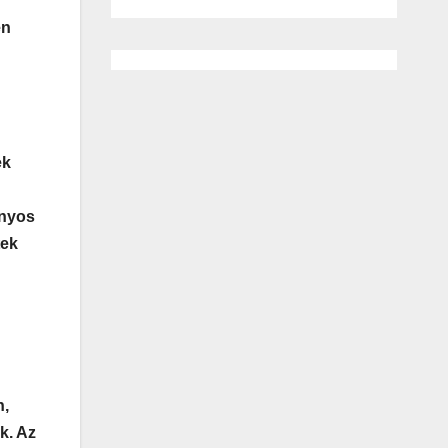
en
ek
ányos
tek
n,
k. Az