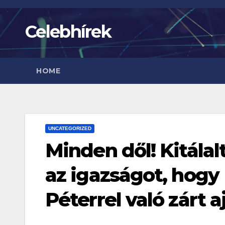
Skip
to
Celebhírek
content
HOME
UNCATEGORIZED
Minden dől! Kitála
az igazságot, hogy
Péterrel való zárt a