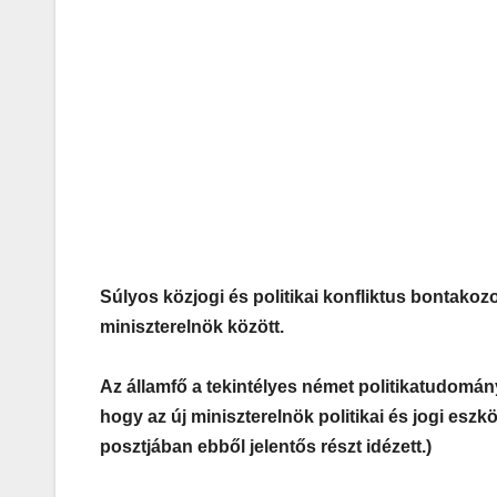
Súlyos közjogi és politikai konfliktus bontako
miniszterelnök között.
Az államfő a tekintélyes német politikatudományi
hogy az új miniszterelnök politikai és jogi esz
posztjában ebből jelentős részt idézett.)