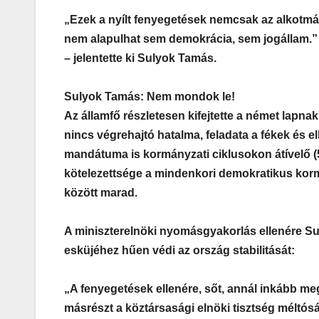
„Ezek a nyílt fenyegetések nemcsak az alkotmán
nem alapulhat sem demokrácia, sem jogállam.”
– jelentette ki Sulyok Tamás.
Sulyok Tamás: Nem mondok le!
Az államfő részletesen kifejtette a német lapn
nincs végrehajtó hatalma, feladata a fékek és 
mandátuma is kormányzati ciklusokon átívelő (
kötelezettsége a mindenkori demokratikus korm
között marad.
A miniszterelnöki nyomásgyakorlás ellenére Sul
esküjéhez hűen védi az ország stabilitását:
„A fenyegetések ellenére, sőt, annál inkább 
másrészt a köztársasági elnöki tisztség mélt