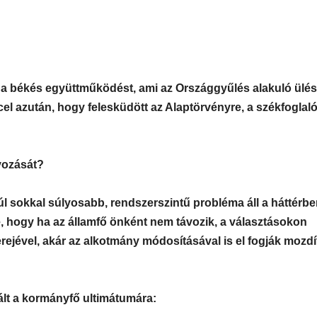
ta a békés együttműködést, ami az Országgyűlés alakuló ülé
el azután, hogy felesküdött az Alaptörvényre, a székfoglal
vozását?
úl sokkal súlyosabb, rendszerszintű probléma áll a háttérbe
e, hogy ha az államfő önként nem távozik, a választásokon
ejével, akár az alkotmány módosításával is el fogják mozdí
lt a kormányfő ultimátumára: