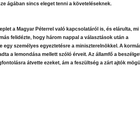
ze ágában sincs eleget tenni a követeléseknek.
eplet a Magyar Péterrel való kapcsolatáról is, és elárulta, mi
más felidézte, hogy három nappal a választások után a
 le egy személyes egyeztetésre a miniszterelnökkel. A korm
adta a lemondása mellett szóló érveit. Az államfő a beszélge
ntolásra átvette ezeket, ám a feszültség a zárt ajtók mögü