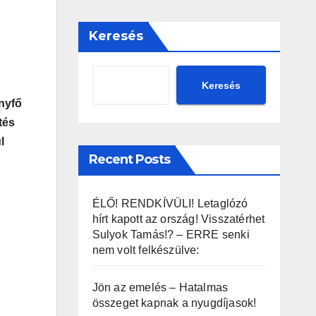
Keresés
Keresés
ányfő
tés
l
Recent Posts
ÉLŐ! RENDKÍVÜLI! Letaglózó
hírt kapott az ország! Visszatérhet
Sulyok Tamás!? – ERRE senki
nem volt felkészülve:
Jön az emelés – Hatalmas
összeget kapnak a nyugdíjasok!