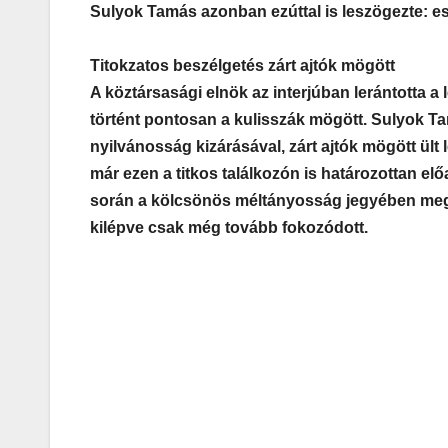
Sulyok Tamás azonban ezúttal is leszögezte: es
Titokzatos beszélgetés zárt ajtók mögött
A köztársasági elnök az interjúban lerántotta a l
történt pontosan a kulisszák mögött. Sulyok Ta
nyilvánosság kizárásával, zárt ajtók mögött ült
már ezen a titkos találkozón is határozottan elő
során a kölcsönös méltányosság jegyében megfo
kilépve csak még tovább fokozódott.