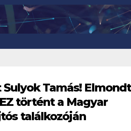
lt Sulyok Tamás! Elmond
 EZ történt a Magyar
jtós találkozóján