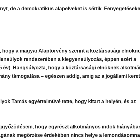
yt, de a demokratikus alapelveket is sértik. Fenyegetések
ak, hogy a magyar Alaptörvény szerint a köztársasági elnökn
ellensúlyok rendszerében a kiegyensúlyozás, éppen ezért a
5 év). Hangsúlyozta, hogy a köztársasági elnöknek alkotm
ány támogatása – egészen addig, amíg az a jogállami kere
yok Tamás egyértelművé tette, hogy kitart a helyén, és az
meggyőződésem, hogy egyrészt alkotmányos indok hiányába
óságának megőrzése érdekében nincs helye a lemondásomna