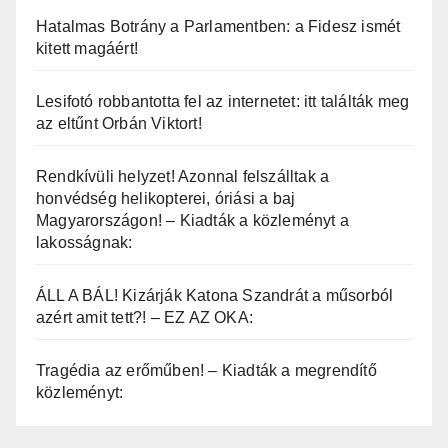
Hatalmas Botrány a Parlamentben: a Fidesz ismét
kitett magáért!
Lesifotó robbantotta fel az internetet: itt találták meg
az eltűnt Orbán Viktort!
Rendkívüli helyzet! Azonnal felszálltak a
honvédség helikopterei, óriási a baj
Magyarországon! – Kiadták a közleményt a
lakosságnak:
ÁLL A BÁL! Kizárják Katona Szandrát a műsorból
azért amit tett?! – EZ AZ OKA:
Tragédia az erőműben! – Kiadták a megrendítő
közleményt: