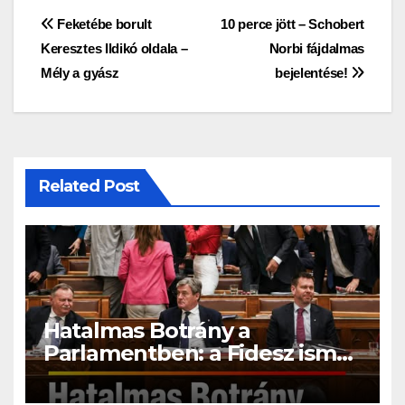
Bejegyzés
Feketébe borult
10 perce jött – Schobert
Keresztes Ildikó oldala –
Norbi fájdalmas
navigáció
Mély a gyász
bejelentése!
Related Post
Hatalmas Botrány a
Parlamentben: a Fidesz ismét
kitett magáért!