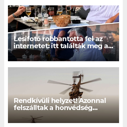
Lesifotó robbantotta fel az
internetet: itt találták meg az
eltűnt Orbán Viktort!
Rendkívüli helyzet! Azonnal
felszálltak a honvédség
helikopterei, óriási a baj
Magyarországon! – Kiadták a