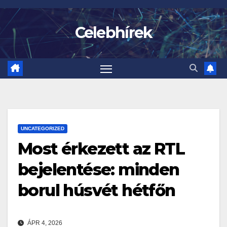
Skip
to
Celebhírek
content
UNCATEGORIZED
Most érkezett az RTL
bejelentése: minden
borul húsvét hétfőn
ÁPR 4, 2026