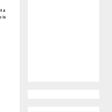
t a
 is