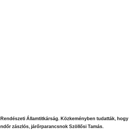
a Rendészeti Államtitkárság. Közkeményben tudatták, hogy
endőr zászlós, járőrparancsnok Szöllősi Tamás.