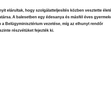
it elárultak, hogy szolgálatteljesítés közben vesztette életé
ársa. A balesetben egy édesanya és másfél éves gyermeke
ván a Belügyminisztérium vezetése, míg az elhunyt rendőr
zinte részvétüket fejezték ki.