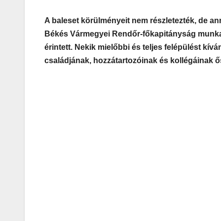
A baleset körülményeit nem részletezték, de anny
Békés Vármegyei Rendőr-főkapitányság munkat
érintett. Nekik mielőbbi és teljes felépülést kí
családjának, hozzátartozóinak és kollégáinak ős