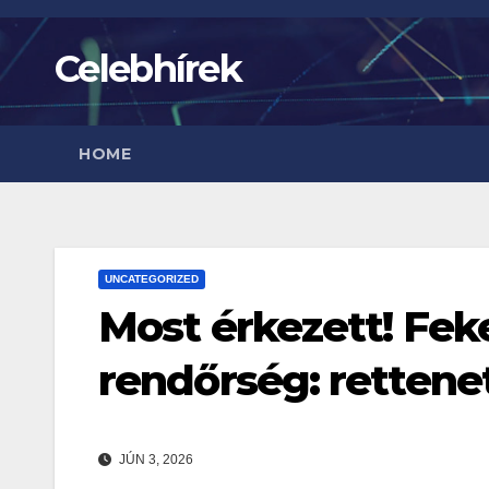
Skip
to
Celebhírek
content
HOME
UNCATEGORIZED
Most érkezett! Fe
rendőrség: rettene
JÚN 3, 2026