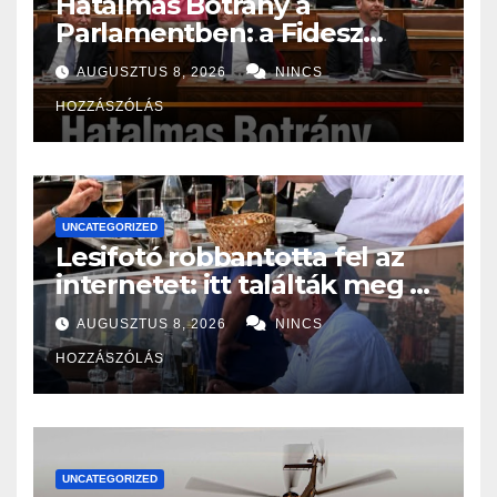
Hatalmas Botrány a
Parlamentben: a Fidesz
ismét kitett magáért!
AUGUSZTUS 8, 2026
NINCS
HOZZÁSZÓLÁS
UNCATEGORIZED
Lesifotó robbantotta fel az
internetet: itt találták meg az
eltűnt Orbán Viktort!
AUGUSZTUS 8, 2026
NINCS
HOZZÁSZÓLÁS
UNCATEGORIZED