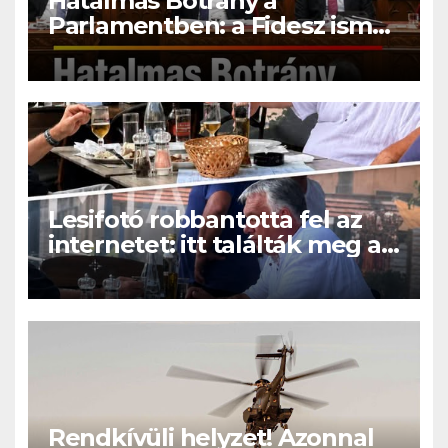
Hatalmas Botrány a
Parlamentben: a Fidesz ismét
kitett magáért!
Lesifotó robbantotta fel az
internetet: itt találták meg az
eltűnt Orbán Viktort!
Rendkívüli helyzet! Azonnal