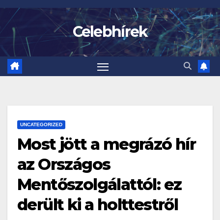
Skip
to
Celebhírek
content
UNCATEGORIZED
Most jött a megrázó hír
az Országos
Mentőszolgálattól: ez
derült ki a holttestről