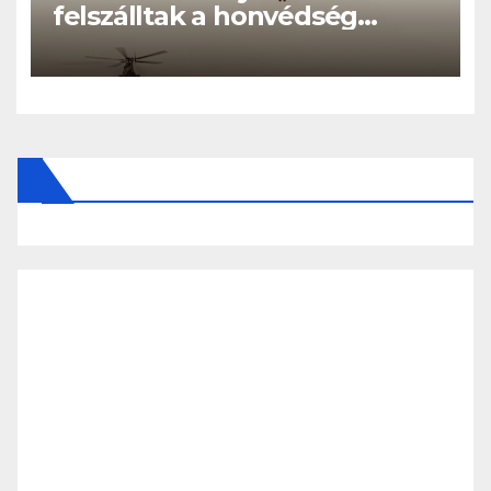
felszálltak a honvédség
helikopterei, óriási a baj
Magyarországon! – Kiadták a
közleményt a lakosságnak: