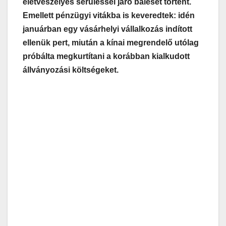
életveszélyes sérüléssel járó baleset történt.
Emellett pénzügyi vitákba is keveredtek: idén
januárban egy vásárhelyi vállalkozás indított
ellenük pert, miután a kínai megrendelő utólag
próbálta megkurtítani a korábban kialkudott
állványozási költségeket.