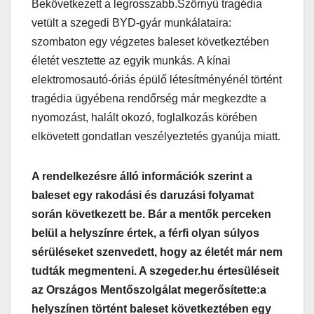
Bekövetkezett a legrosszabb.Szörnyű tragédia
vetült a szegedi BYD-gyár munkálataira:
szombaton egy végzetes baleset következtében
életét vesztette az egyik munkás. A kínai
elektromosautó-óriás épülő létesítményénél történt
tragédia ügyébena rendőrség már megkezdte a
nyomozást, halált okozó, foglalkozás körében
elkövetett gondatlan veszélyeztetés gyanúja miatt.
A rendelkezésre álló információk szerint a
baleset egy rakodási és daruzási folyamat
során következett be. Bár a mentők perceken
belül a helyszínre értek, a férfi olyan súlyos
sérüléseket szenvedett, hogy az életét már nem
tudták megmenteni. A szegeder.hu értesüléseit
az Országos Mentőszolgálat megerősítette:
a
helyszínen történt baleset következtében egy