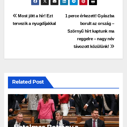
Bejegyzés
Most jött a hír! Ezt
1 perce érkezett! Gyászba
tervezik a nyugdíjakkal
borult az ország –
navigáció
Szörnyű hírt kaptunk ma
reggelre – nagy név
távozott közülünk!
Related Post