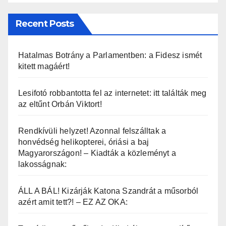
Recent Posts
Hatalmas Botrány a Parlamentben: a Fidesz ismét
kitett magáért!
Lesifotó robbantotta fel az internetet: itt találták meg
az eltűnt Orbán Viktort!
Rendkívüli helyzet! Azonnal felszálltak a
honvédség helikopterei, óriási a baj
Magyarországon! – Kiadták a közleményt a
lakosságnak:
ÁLL A BÁL! Kizárják Katona Szandrát a műsorból
azért amit tett?! – EZ AZ OKA: