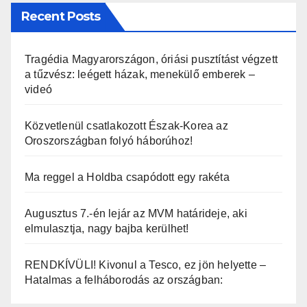
Recent Posts
Tragédia Magyarországon, óriási pusztítást végzett
a tűzvész: leégett házak, menekülő emberek –
videó
Közvetlenül csatlakozott Észak-Korea az
Oroszországban folyó háborúhoz!
Ma reggel a Holdba csapódott egy rakéta
Augusztus 7.-én lejár az MVM határideje, aki
elmulasztja, nagy bajba kerülhet!
RENDKÍVÜLI! Kivonul a Tesco, ez jön helyette –
Hatalmas a felháborodás az országban: