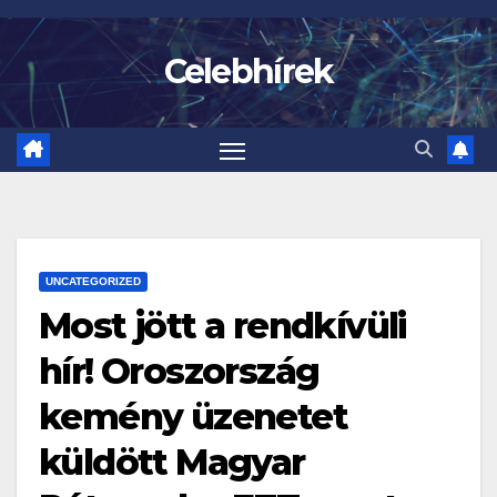
Skip
to
Celebhírek
content
UNCATEGORIZED
Most jött a rendkívüli
hír! Oroszország
kemény üzenetet
küldött Magyar