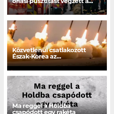
óriási pusztítást végzett a
tűzvész: leégett házak,
menekülő emberek – videó
Közvetlenül csatlakozott
Észak-Korea az
Oroszországban folyó
háborúhoz!
Ma reggel a Holdba
csapódott egy rakéta