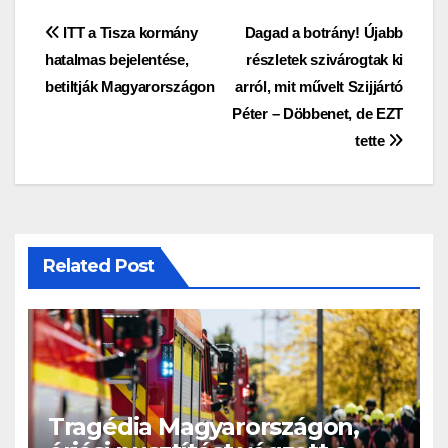
Bejegyzés
ITT a Tisza kormány
Dagad a botrány! Újabb
hatalmas bejelentése,
részletek szivárogtak ki
navigáció
betiltják Magyarországon
arról, mit művelt Szijjártó
Péter – Döbbenet, de EZT
tette
Related Post
Tragédia Magyarországon,