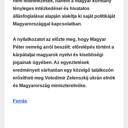
nem feltételezések, hanem a magyar kormány
tényleges intézkedései és hivatalos
állásfoglalásai alapján alakítja ki saját politikáját
Magyarországgal kapcsolatban.
A nyilatkozatot az előzte meg, hogy Magyar
Péter nemrég arról beszélt: előrelépés történt a
kárpátaljai magyarok nyelvi és kisebbségi
jogainak ügyében. Az egyeztetések
eredményeit várhatóan egy közelgő találkozón
erősítheti meg Volodimir Zelenszkij ukrán elnök
és Magyarország miniszterelnöke.
Forrás