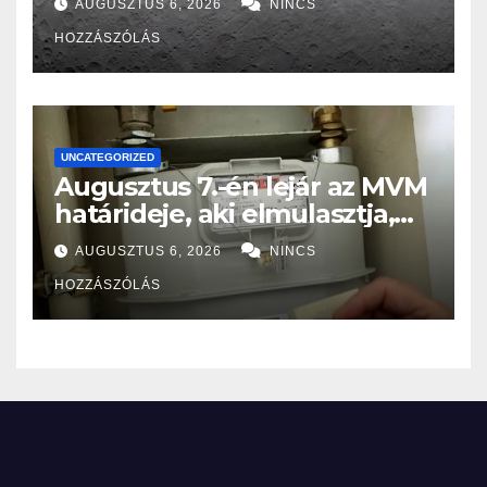
AUGUSZTUS 6, 2026
NINCS
HOZZÁSZÓLÁS
UNCATEGORIZED
Augusztus 7.-én lejár az MVM
határideje, aki elmulasztja,
nagy bajba kerülhet!
AUGUSZTUS 6, 2026
NINCS
HOZZÁSZÓLÁS