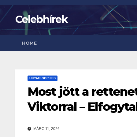
Skip
to
Celebhírek
content
HOME
UNCATEGORIZED
Most jött a rettene
Viktorral – Elfogyta
MÁRC 11, 2026