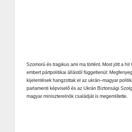
Szomorú és tragikus ami ma történt. Most jött a hí
embert pártpolitikai állástól függetlenül: Megfenye
kijelentések hangzottak el az ukrán–magyar politik
parlamenti képviselő és az Ukrán Biztonsági Szolgá
magyar miniszterelnök családját is megemlítette.