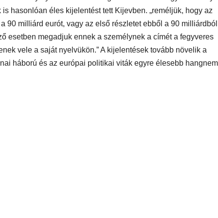
s hasonlóan éles kijelentést tett Kijevben. „reméljük, hogy az
90 milliárd eurót, vagy az első részletet ebből a 90 milliárdból
ező esetben megadjuk ennek a személynek a címét a fegyveres
enek vele a saját nyelvükön.” A kijelentések tovább növelik a
jnai háború és az európai politikai viták egyre élesebb hangnem