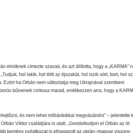
án elnöknek címezte szavait, és azt állította, hogy a „KARMA” 
juk, hol lakik, hol tölti az éjszakát, hol iszik sört, bort, hol sz
ovább. Ezért ha Orbán nem változtatja meg Ukrajnával szembeni
 háborús bűneinek cinkosa marad, emlékezzen arra, hogy a KAR
jtőzni, és nem lehet milliárdokkal megvásárolni” – jelentette k
rbán Viktor családjára is utalt. „Gondolkodjon el Orbán az öt
öbb kemény nyilatkozat is elhangzott az ukrán–magyar viszony