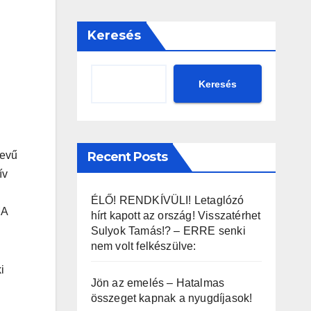
Keresés
Keresés
Recent Posts
nevű
ív
ÉLŐ! RENDKÍVÜLI! Letaglózó
MA
hírt kapott az ország! Visszatérhet
Sulyok Tamás!? – ERRE senki
nem volt felkészülve:
i
Jön az emelés – Hatalmas
összeget kapnak a nyugdíjasok!