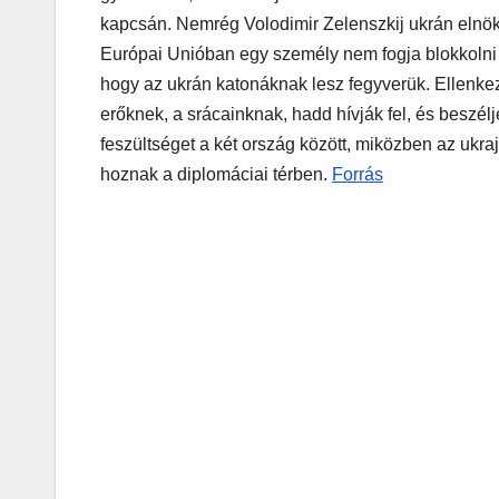
kapcsán. Nemrég Volodimir Zelenszkij ukrán elnök i
Európai Unióban egy személy nem fogja blokkolni a 
hogy az ukrán katonáknak lesz fegyverük. Ellenk
erőknek, a srácainknak, hadd hívják fel, és beszélj
feszültséget a két ország között, miközben az ukra
hoznak a diplomáciai térben.
Forrás