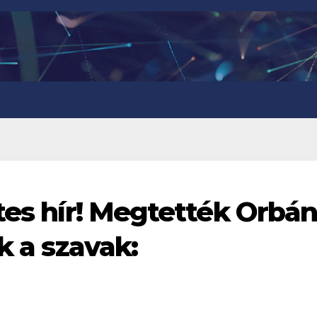
tes hír! Megtették Orbá
k a szavak: