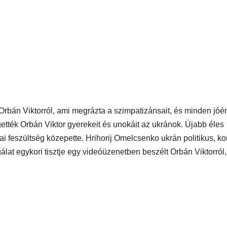
r Orbán Viktorról, ami megrázta a szimpatizánsait, és minden jóé
gették Orbán Viktor gyerekeit és unokáit az ukránok. Újabb éles
ai feszültség közepette. Hrihorij Omelcsenko ukrán politikus, ko
lat egykori tisztje egy videóüzenetben beszélt Orbán Viktorról,