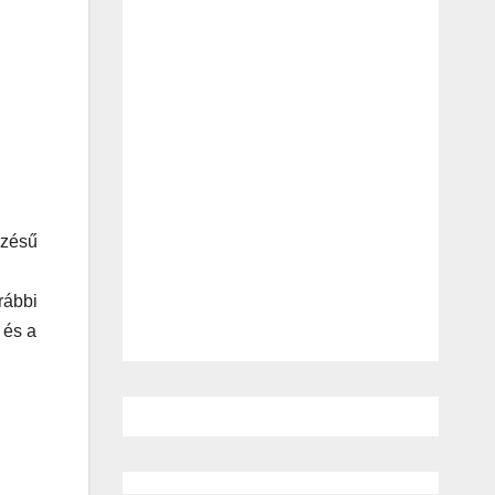
rzésű
rábbi
 és a