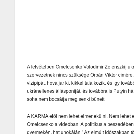
A felvételben Omelcsenko Volodimir Zelenszkij ukr
szervezetnek nincs szüksége Orbán Viktor címére. „Tud
vízipipát, hová jár ki, kikkel találkozik, és így t
ukránellenes álláspontját, és továbbra is Putyin
soha nem bocsátja meg senki bűneit.
A KARMA elől nem lehet elmenekülni. Nem lehet elre
Omelcsenko a videóban. A politikus a beszédében O
gyermekén, hat unokáján.” Az elmúlt időszakban t