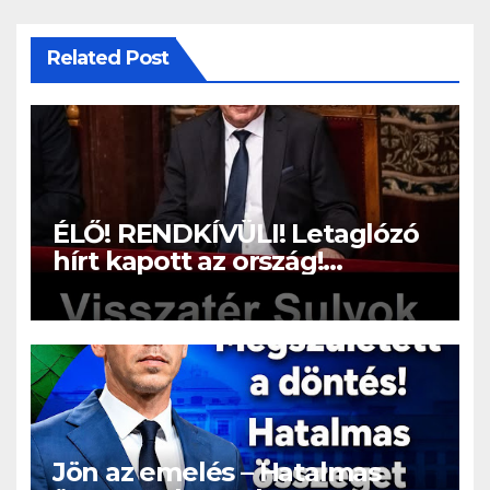
Related Post
ÉLŐ! RENDKÍVÜLI! Letaglózó
hírt kapott az ország!
Visszatérhet Sulyok Tamás!? –
ERRE senki nem volt
felkészülve:
Jön az emelés – Hatalmas