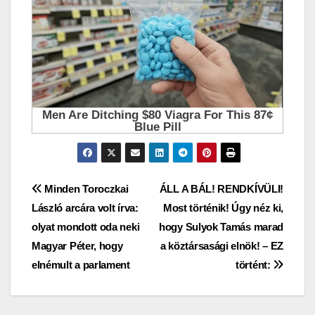
Bejegyzés
Minden Toroczkai
ÁLL A BÁL! RENDKÍVÜLI!
László arcára volt írva:
Most történik! Úgy néz ki,
navigáció
olyat mondott oda neki
hogy Sulyok Tamás marad
Magyar Péter, hogy
a köztársasági elnök! – EZ
elnémult a parlament
történt: