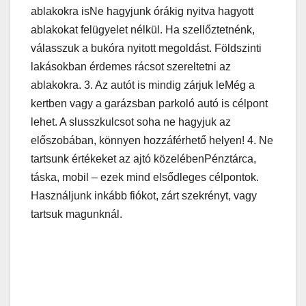
ablakokra isNe hagyjunk órákig nyitva hagyott
ablakokat felügyelet nélkül. Ha szellőztetnénk,
válasszuk a bukóra nyitott megoldást. Földszinti
lakásokban érdemes rácsot szereltetni az
ablakokra. 3. Az autót is mindig zárjuk leMég a
kertben vagy a garázsban parkoló autó is célpont
lehet. A slusszkulcsot soha ne hagyjuk az
előszobában, könnyen hozzáférhető helyen! 4. Ne
tartsunk értékeket az ajtó közelébenPénztárca,
táska, mobil – ezek mind elsődleges célpontok.
Használjunk inkább fiókot, zárt szekrényt, vagy
tartsuk magunknál.