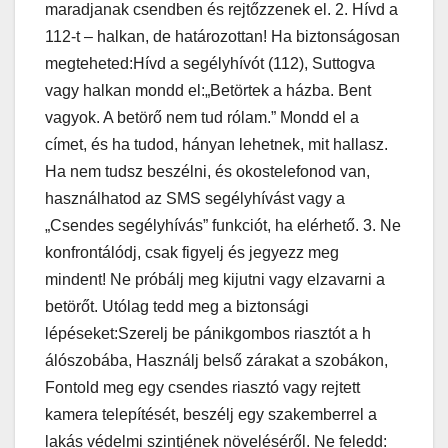
maradjanak csendben és rejtőzzenek el. 2. Hívd a
112-t – halkan, de határozottan! Ha biztonságosan
megteheted:Hívd a segélyhívót (112), Suttogva
vagy halkan mondd el:„Betörtek a házba. Bent
vagyok. A betörő nem tud rólam.” Mondd el a
címet, és ha tudod, hányan lehetnek, mit hallasz.
Ha nem tudsz beszélni, és okostelefonod van,
használhatod az SMS segélyhívást vagy a
„Csendes segélyhívás” funkciót, ha elérhető. 3. Ne
konfrontálódj, csak figyelj és jegyezz meg
mindent! Ne próbálj meg kijutni vagy elzavarni a
betörőt. Utólag tedd meg a biztonsági
lépéseket:Szerelj be pánikgombos riasztót a h
álószobába, Használj belső zárakat a szobákon,
Fontold meg egy csendes riasztó vagy rejtett
kamera telepítését, beszélj egy szakemberrel a
lakás védelmi szintjének növeléséről. Ne feledd: