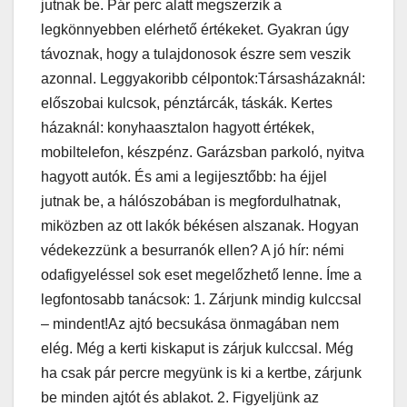
jutnak be. Pár perc alatt megszerzik a
legkönnyebben elérhető értékeket. Gyakran úgy
távoznak, hogy a tulajdonosok észre sem veszik
azonnal. Leggyakoribb célpontok:Társasházaknál:
előszobai kulcsok, pénztárcák, táskák. Kertes
házaknál: konyhaasztalon hagyott értékek,
mobiltelefon, készpénz. Garázsban parkoló, nyitva
hagyott autók. És ami a legijesztőbb: ha éjjel
jutnak be, a hálószobában is megfordulhatnak,
miközben az ott lakók békésen alszanak. Hogyan
védekezzünk a besurranók ellen? A jó hír: némi
odafigyeléssel sok eset megelőzhető lenne. Íme a
legfontosabb tanácsok: 1. Zárjunk mindig kulccsal
– mindent!Az ajtó becsukása önmagában nem
elég. Még a kerti kiskaput is zárjuk kulccsal. Még
ha csak pár percre megyünk is ki a kertbe, zárjunk
be minden ajtót és ablakot. 2. Figyeljünk az