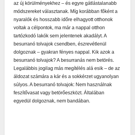
az új körülményekhez – és egyre gátlástalanabb
módszereket választanak. Míg korábban főként a
nyaralók és hosszabb időre elhagyott otthonok
voltak a célpontok, ma már a nappal otthon
tartózkodó lakók sem jelentenek akadályt. A
besurranó tolvajok csendben, észrevétlenül
dolgoznak – gyakran fényes nappal. Kik azok a
besurranó tolvajok? A besurranás nem betörés.
Legalábbis jogilag más megítélés alá esik – de az
áldozat számára a kár és a sokkérzet ugyanolyan
súlyos. A besurranó tolvajok: Nem használnak
feszítővasat vagy betörőeszközt. Általában
egyedül dolgoznak, nem bandában.