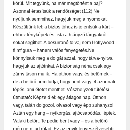
körül. Mit tegyünk, ha már megtörtént a baj?
Azonnal értesítsük a rendőrséget (112) Ne
nyúljunk semmihez, hagyjuk meg a nyomokat.
Készüljünk fel: a biztosítóhoz is jelentsük a kárt –
ehhez fényképek és lista a hiányzó tárgyakról
sokat segíthet. A besurranó tolvaj nem Hollywood-i
filmfigura – hanem valós fenyegetés.Ne
könnyítsük meg a dolgát azzal, hogy tárva-nyitva
hagyjuk az ajtóinkat. A biztonság néha csak egy
zárnyitáson múlik. Ha otthon vagy, és betörnek –
de a betörő nem tudja, hogy bent vagy: 4 azonnali
lépés, ami életet menthet! Vészhelyzeti túlélési
útmutató: Képzeld el: egy átlagos nap. Otthon
vagy, talán dolgozol, olvasol vagy épp zuhanyzol.
Aztán egy hang – nyikorgás, ajtócsapódás, léptek.
Valaki betört. Te pedig bent vagy – és a betörő
még nem tud rólad. Ez az egyik legveszélyesebb