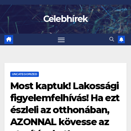
Skip
to
Celebhírek
content
UNCATEGORIZED
Most kaptuk! Lakossági
figyelemfelhívás! Ha ezt
észleli az otthonában,
AZONNAL kövesse az