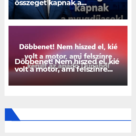
összeget kapnak a
nyugdíjasok!
Döbbenet! Nem hiszed el, kié
volt a motor, ami felszínre
került az apadó Dunából