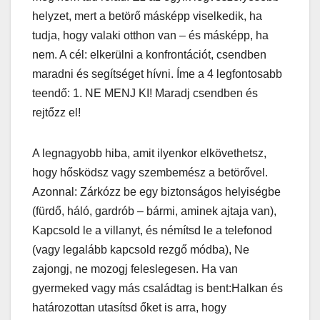
helyzet, mert a betörő másképp viselkedik, ha
tudja, hogy valaki otthon van – és másképp, ha
nem. A cél: elkerülni a konfrontációt, csendben
maradni és segítséget hívni. Íme a 4 legfontosabb
teendő: 1. NE MENJ KI! Maradj csendben és
rejtőzz el!
A legnagyobb hiba, amit ilyenkor elkövethetsz,
hogy hősködsz vagy szembemész a betörővel.
Azonnal: Zárkózz be egy biztonságos helyiségbe
(fürdő, háló, gardrób – bármi, aminek ajtaja van),
Kapcsold le a villanyt, és némítsd le a telefonod
(vagy legalább kapcsold rezgő módba), Ne
zajongj, ne mozogj feleslegesen. Ha van
gyermeked vagy más családtag is bent:Halkan és
határozottan utasítsd őket is arra, hogy