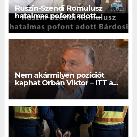
Ruszin-Szendi Romulusz
hatalmas pofont adott
Bárdosi Sándornak!Olyat szólt
be Bárdosi Sándornak , hogy
a fal adta a másikat, ez az
eddigi legkeményebb kritika !
Nem akármilyen pozíciót
kaphat Orbán Viktor – ITT a
nem várt fordulat