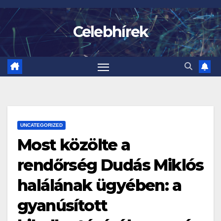
Skip
to
Celebhírek
content
UNCATEGORIZED
Most közölte a
rendőrség Dudás Miklós
halálának ügyében: a
gyanúsított