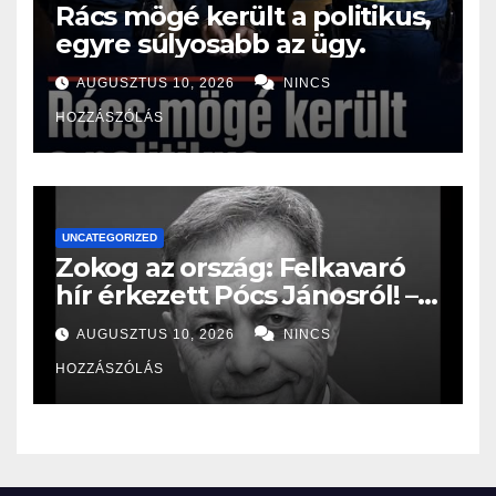
Rács mögé került a politikus,
egyre súlyosabb az ügy.
AUGUSZTUS 10, 2026
NINCS
HOZZÁSZÓLÁS
UNCATEGORIZED
Zokog az ország: Felkavaró
hír érkezett Pócs Jánosról! –
Most jelentették be:
AUGUSZTUS 10, 2026
NINCS
HOZZÁSZÓLÁS