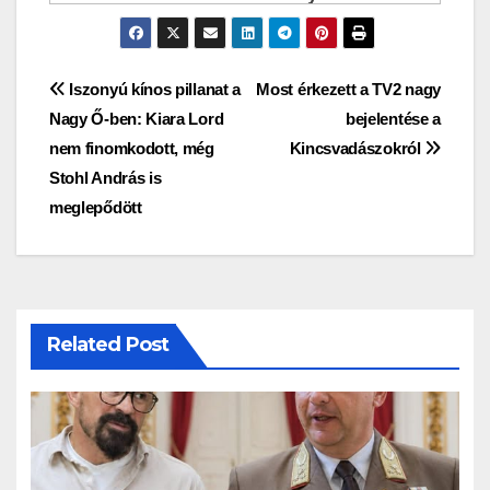
Bejegyzés
Iszonyú kínos pillanat a
Most érkezett a TV2 nagy
Nagy Ő-ben: Kiara Lord
bejelentése a
navigáció
nem finomkodott, még
Kincsvadászokról
Stohl András is
meglepődött
Related Post