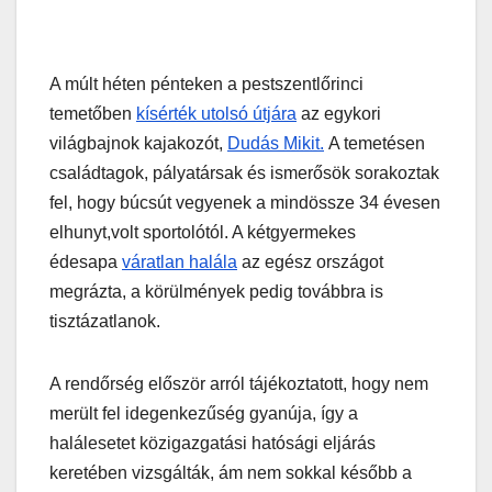
A múlt héten pénteken a pestszentlőrinci
temetőben
kísérték utolsó útjára
az egykori
világbajnok kajakozót,
Dudás Mikit.
A temetésen
családtagok, pályatársak és ismerősök sorakoztak
fel, hogy búcsút vegyenek a mindössze 34 évesen
elhunyt,volt sportolótól. A kétgyermekes
édesapa
váratlan halála
az egész országot
megrázta, a körülmények pedig továbbra is
tisztázatlanok.
A rendőrség először arról tájékoztatott, hogy nem
merült fel idegenkezűség gyanúja, így a
halálesetet közigazgatási hatósági eljárás
keretében vizsgálták, ám nem sokkal később a