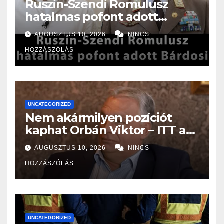
Ruszin-Szendi Romulusz
hatalmas pofont adott
Bárdosi Sándornak!Olyat
AUGUSZTUS 10, 2026
NINCS
szólt be Bárdosi Sándornak ,
HOZZÁSZÓLÁS
hogy a fal adta a másikat, ez
az eddigi legkeményebb
kritika !
UNCATEGORIZED
Nem akármilyen pozíciót
kaphat Orbán Viktor – ITT a
nem várt fordulat
AUGUSZTUS 10, 2026
NINCS
HOZZÁSZÓLÁS
UNCATEGORIZED