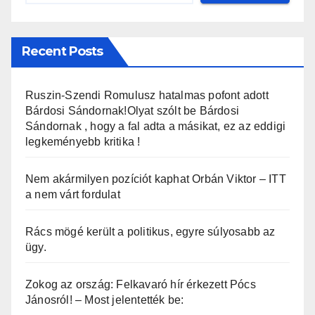
Recent Posts
Ruszin-Szendi Romulusz hatalmas pofont adott
Bárdosi Sándornak!Olyat szólt be Bárdosi
Sándornak , hogy a fal adta a másikat, ez az eddigi
legkeményebb kritika !
Nem akármilyen pozíciót kaphat Orbán Viktor – ITT
a nem várt fordulat
Rács mögé került a politikus, egyre súlyosabb az
ügy.
Zokog az ország: Felkavaró hír érkezett Pócs
Jánosról! – Most jelentették be: